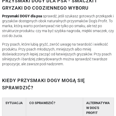
PRZYSMAKI DOGY DLA PSA - SMACZKI I
GRYZAKI DO CODZIENNEGO WYBORU
Przysmaki DOGY dla psa
sprawdź, jeśli szukasz gotowych przekąsek i
gryzaków dostępnych obok naturalnych przysmaków Dog's Profit. To
marka, którą warto porównywać nie tylko po smaku, ale też po
strukturze produktu: czy ma być szybka nagroda, miękki smaczek, czy
coś do żucia.
Przy psach, które lubią gryźć, zwróć uwagę na twardość i wielkość
produktu. Przy psach młodszych, mniejszych albo mniej
doświadczonych lepiej zacząć od łatwiejszych gryzaków. Przy psach
silniejszych i bardziej zdecydowanych można sprawdzić twardsze
propozycje, ale zawsze pod nadzorem.
KIEDY PRZYSMAKI DOGY MOGĄ SIĘ
SPRAWDZIĆ?
SYTUACJA
CO SPRAWDZIĆ?
ALTERNATYWA
W DOG'S
PROFIT