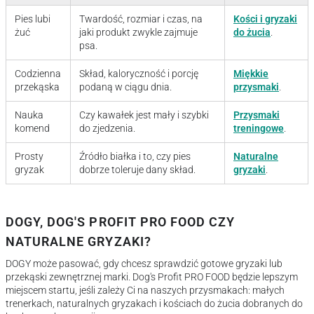
Pies lubi
Twardość, rozmiar i czas, na
Kości i gryzaki
żuć
jaki produkt zwykle zajmuje
do żucia
.
psa.
Codzienna
Skład, kaloryczność i porcję
Miękkie
przekąska
podaną w ciągu dnia.
przysmaki
.
Nauka
Czy kawałek jest mały i szybki
Przysmaki
komend
do zjedzenia.
treningowe
.
Prosty
Źródło białka i to, czy pies
Naturalne
gryzak
dobrze toleruje dany skład.
gryzaki
.
DOGY, DOG'S PROFIT PRO FOOD CZY
NATURALNE GRYZAKI?
DOGY może pasować, gdy chcesz sprawdzić gotowe gryzaki lub
przekąski zewnętrznej marki. Dog's Profit PRO FOOD będzie lepszym
miejscem startu, jeśli zależy Ci na naszych przysmakach: małych
trenerkach, naturalnych gryzakach i kościach do żucia dobranych do