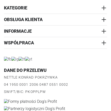
KATEGORIE
OBSŁUGA KLIENTA
AKCESORIA
PRZYSMAKI
INFORMACJE
REALIZACJA I WYSYŁKA
CZŁOWIEK
WYMIANA
WSPÓŁPRACA
WYPRZEDAŻ
KONTAKT
REKLAMACJE
O NAS
ZWROTY ZAMÓWIEŃ
PROGRAM PARTNERSKI
O PRODUKCIE
PŁATNOŚCI
LOGOWANIE I REJESTRACJA
REGULAMIN
FAQ
DANE DO PRZELEWU
JAK DZIAŁA PROGRAM
POLITYKA PRYWATNOŚCI
NETTLE KONRAD POKRZYWKA
REGULAMIN PROGRAMU
PUNKTY LOJALNOŚCIOWE
04 1950 0001 2006 0487 0551 0002
POLITYKA PRYWATNOŚCI PROGRAMU
SWIFT/BIC: PKOPPLPW