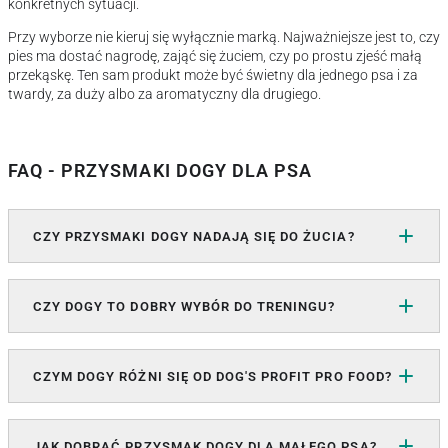
konkretnych sytuacji.
Przy wyborze nie kieruj się wyłącznie marką. Najważniejsze jest to, czy
pies ma dostać nagrodę, zająć się żuciem, czy po prostu zjeść małą
przekąskę. Ten sam produkt może być świetny dla jednego psa i za
twardy, za duży albo za aromatyczny dla drugiego.
FAQ - PRZYSMAKI DOGY DLA PSA
CZY PRZYSMAKI DOGY NADAJĄ SIĘ DO ŻUCIA?
CZY DOGY TO DOBRY WYBÓR DO TRENINGU?
CZYM DOGY RÓŻNI SIĘ OD DOG'S PROFIT PRO FOOD?
JAK DOBRAĆ PRZYSMAK DOGY DLA MAŁEGO PSA?