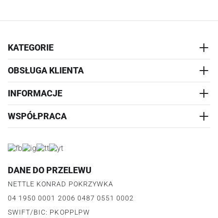
KATEGORIE
OBSŁUGA KLIENTA
AKCESORIA
PRZYSMAKI
INFORMACJE
REALIZACJA I WYSYŁKA
CZŁOWIEK
WYMIANA
WSPÓŁPRACA
WYPRZEDAŻ
KONTAKT
REKLAMACJE
O NAS
ZWROTY ZAMÓWIEŃ
PROGRAM PARTNERSKI
O PRODUKCIE
PŁATNOŚCI
LOGOWANIE I REJESTRACJA
REGULAMIN
FAQ
DANE DO PRZELEWU
JAK DZIAŁA PROGRAM
POLITYKA PRYWATNOŚCI
NETTLE KONRAD POKRZYWKA
REGULAMIN PROGRAMU
PUNKTY LOJALNOŚCIOWE
04 1950 0001 2006 0487 0551 0002
POLITYKA PRYWATNOŚCI PROGRAMU
SWIFT/BIC: PKOPPLPW