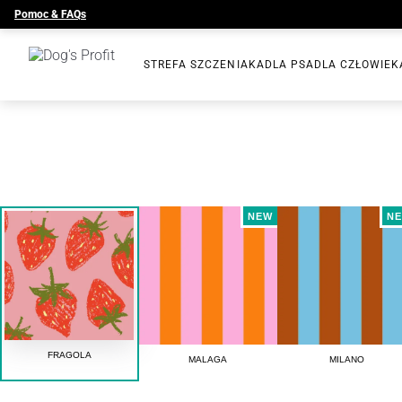
Pomoc & FAQs
STREFA SZCZENIAKA
DLA PSA
DLA CZŁOWIEK
NEW
N
FRAGOLA
MALAGA
MILANO