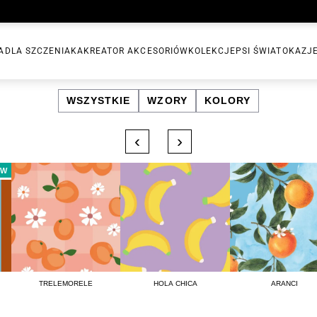
A
DLA SZCZENIAKA
KREATOR AKCESORIÓW
KOLEKCJE
PSI ŚWIAT
OKAZJ
WSZYSTKIE
WZORY
KOLORY
‹
›
EW
TRELEMORELE
HOLA CHICA
ARANCI