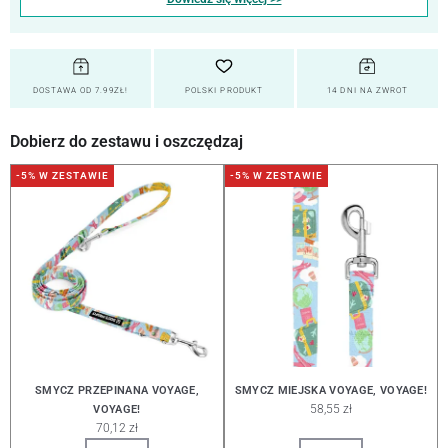
DOSTAWA OD 7.99ZŁ!
POLSKI PRODUKT
14 DNI NA ZWROT
Dobierz do zestawu i oszczędzaj
-5% W ZESTAWIE
-5% W ZESTAWIE
SMYCZ PRZEPINANA VOYAGE,
SMYCZ MIEJSKA VOYAGE, VOYAGE!
58,55 zł
VOYAGE!
70,12 zł