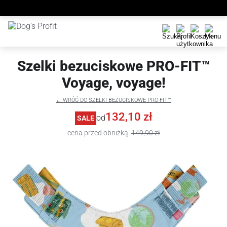
Szelki bezuciskowe PRO-FIT™
Voyage, voyage!
← WRÓĆ DO SZELKI BEZUCISKOWE PRO-FIT™
132,10 zł
od
SALE
cena przed obniżką:
149,90 zł