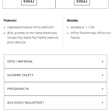
DODAJ
DODAJ
Płatności
Wysyłka
najbezpieczniejsze formy płatności
wysyłka w: 1-7 dni
BLIK, przelew on-line, karta kredytowa,
InPost Paczkomaty, InPost Kuri
Google Pay, Apple Pay, PayPal, płatność
Paczka
przy odbiorze
+
OPIS I MATERIAŁ
+
GŁÓWNE ZALETY
+
PIELĘGNACJA
+
DLA KOGO NAJLEPSZE?