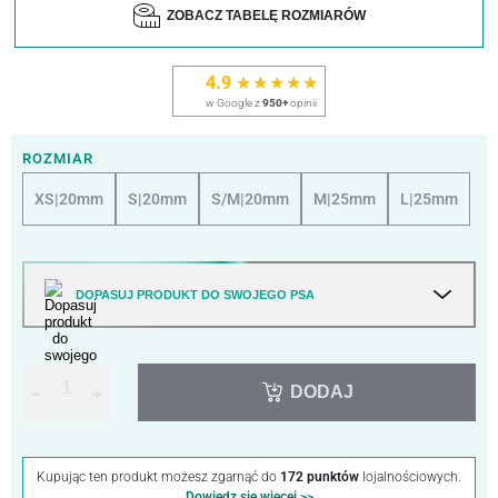
ZOBACZ TABELĘ ROZMIARÓW
4.9
★★★★★
w Google z
950+
opinii
ROZMIAR
XS|20mm
S|20mm
S/M|20mm
M|25mm
L|25mm
DOPASUJ PRODUKT DO SWOJEGO PSA
DODAJ
−
+
Kupując ten produkt możesz zgarnąć do
172 punktów
lojalnościowych.
Dowiedz się więcej >>