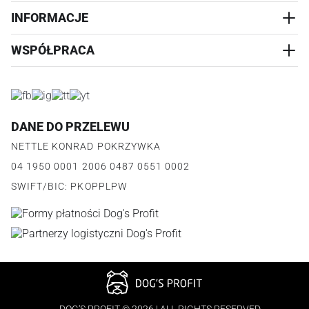
PRZYSMAKI
INFORMACJE
REALIZACJA I WYSYŁKA
CZŁOWIEK
WYMIANA
WSPÓŁPRACA
WYPRZEDAŻ
KONTAKT
REKLAMACJE
O NAS
ZWROTY ZAMÓWIEŃ
PROGRAM PARTNERSKI
O PRODUKCIE
PŁATNOŚCI
LOGOWANIE I REJESTRACJA
REGULAMIN
FAQ
DANE DO PRZELEWU
JAK DZIAŁA PROGRAM
POLITYKA PRYWATNOŚCI
NETTLE KONRAD POKRZYWKA
REGULAMIN PROGRAMU
PUNKTY LOJALNOŚCIOWE
04 1950 0001 2006 0487 0551 0002
POLITYKA PRYWATNOŚCI PROGRAMU
SWIFT/BIC: PKOPPLPW