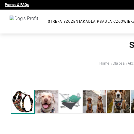
Pomoc & FAQs
STREFA SZCZENIAKA
DLA PSA
DLA CZŁOWIEK
S
/
/
Home
Dla psa
Akc