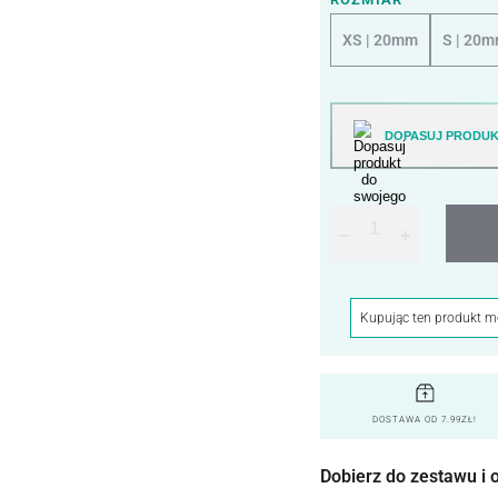
XS | 20mm
S | 20
DOPASUJ PRODUK
−
+
Kupując ten produkt 
DOSTAWA OD 7.99ZŁ!
Dobierz do zestawu i 