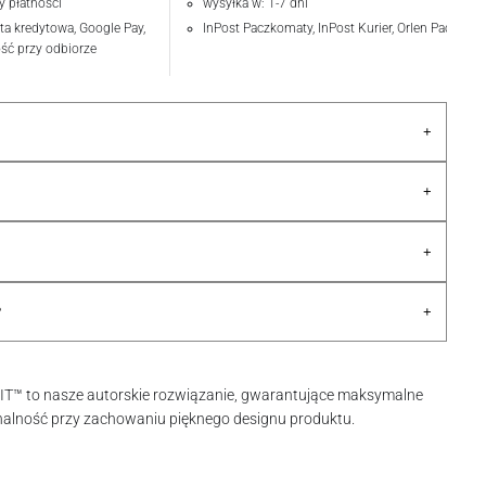
y płatności
wysyłka w: 1-7 dni
rta kredytowa, Google Pay,
InPost Paczkomaty, InPost Kurier, Orlen Paczka
ość przy odbiorze
+
+
+
+
?
IT™ to nasze autorskie rozwiązanie, gwarantujące maksymalne
nalność przy zachowaniu pięknego designu produktu.