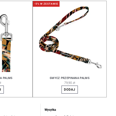
-5% W ZESTAWIE
KA PALMS
SMYCZ PRZEPINANA PALMS
ł
79,90 zł
J
DODAJ
Wysyłka