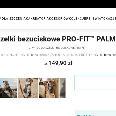
A
DLA SZCZENIAKA
KREATOR AKCESORIÓW
KOLEKCJE
PSI ŚWIAT
OKAZJ
zelki bezuciskowe PRO-FIT™ PAL
← WRÓĆ DO SZELKI BEZUCISKOWE PRO-FIT™
/
/
/
/
esoria
Szelki
Szelki bezuciskowe
Szelki bezuciskowe PRO-FIT™
Szelki bezuci
149,90 zł
od
ROZMIAR