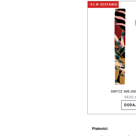
-5% W ZESTAWIE
SMYCZ MIEJS
68,90 z
DODA
Płatności