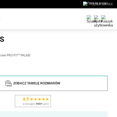
POLSKA MARKA
E
MS
skowe PRO-FIT™ PALMS
ZOBACZ TABELĘ ROZMIARÓW
4.9
★★★★★
w Google z
950+
opinii