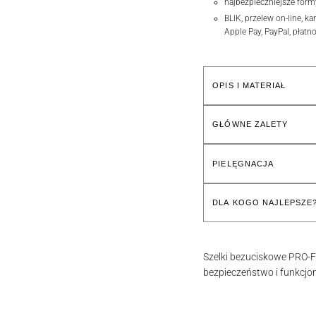
najbezpieczniejsze form
BLIK, przelew on-line, ka
Apple Pay, PayPal, płatn
OPIS I MATERIAŁ
GŁÓWNE ZALETY
PIELĘGNACJA
DLA KOGO NAJLEPSZE
Szelki bezuciskowe PRO-F
bezpieczeństwo i funkcjo