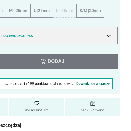
mm
M | 25mm
L |25mm
L | 35mm
S/M |20mm
T DO SWOJEGO PSA
DODAJ
możesz zgarnąć do
199 punktów
lojalnościowych.
Dowiedz się więcej >>
POLSKI PRODUKT
14 DNI NA ZWROT
oszczędzaj