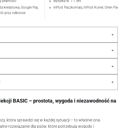
y płatności
wysyłka w: 1-7 dni
rta kredytowa, Google Pay,
InPost Paczkomaty, InPost Kurier, Orlen Paczka
ość przy odbiorze
+
+
+
+
?
lekcji BASIC – prostota, wygoda i niezawodność na
oży, która sprawdzi się w każdej sytuacji – to właśnie ona.
alne rozwiązanie dla psów, które potrzebują wygody i