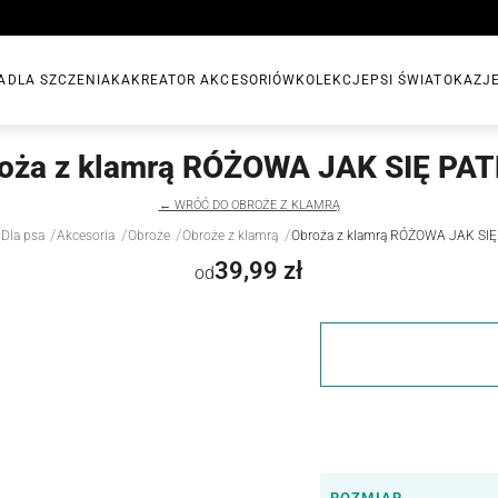
A
DLA SZCZENIAKA
KREATOR AKCESORIÓW
KOLEKCJE
PSI ŚWIAT
OKAZJ
oża z klamrą RÓŻOWA JAK SIĘ PA
← WRÓĆ DO OBROŻE Z KLAMRĄ
/
/
/
/
/
Dla psa
Akcesoria
Obroże
Obroże z klamrą
Obroża z klamrą RÓŻOWA JAK SI
39,99 zł
od
ROZMIAR