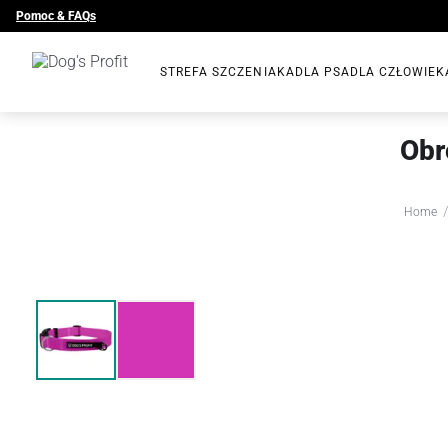
Pomoc & FAQs
STREFA SZCZENIAKA
DLA PSA
DLA CZŁOWIEK
Obr
Home