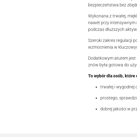
bezpieczeństwa bez zbęd
Wykonana z trwałej, miękk
nawet przy intensywnym u
podczas dłuższych aktyw
Szeroki zakres regulacji 
wzmocnienia w kluczowych
Dodatkowym atutem jest ł
znów była gotowa do użyc
To wybór dla osób, które 
trwałej i wygodnej 
prostego, sprawdz
dobrej jakości w pr