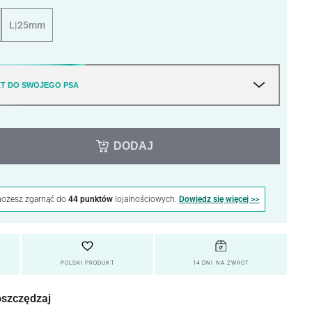
L|25mm
T DO SWOJEGO PSA
DODAJ
możesz zgarnąć do
44 punktów
lojalnościowych.
Dowiedz się więcej >>
POLSKI PRODUKT
14 DNI NA ZWROT
oszczędzaj