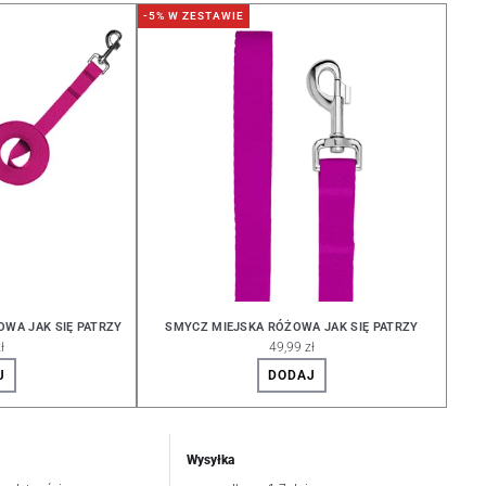
-5% W ZESTAWIE
WA JAK SIĘ PATRZY
SMYCZ MIEJSKA RÓŻOWA JAK SIĘ PATRZY
ł
49,99 zł
J
DODAJ
Wysyłka