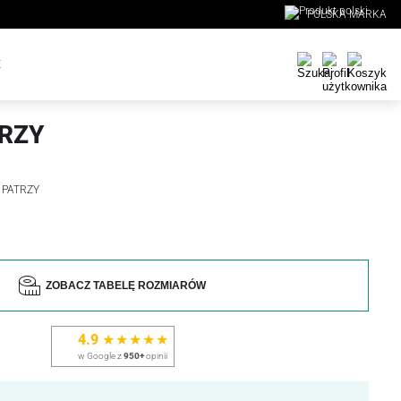
POLSKA MARKA
E
TRZY
Ę PATRZY
ZOBACZ TABELĘ ROZMIARÓW
4.9
★★★★★
w Google z
950+
opinii