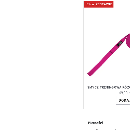
-5% W ZESTAWIE
SMYCZ TRENINGOWA RÓŻO
49,90 z
DODA
Płatności