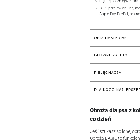
najbezpieczniejsze form
BLIK, przelew on-line, ka
Apple Pay, PayPal, płatn
OPIS I MATERIAŁ
GŁÓWNE ZALETY
PIELĘGNACJA
DLA KOGO NAJLEPSZE
Obroża dla psa z ko
co dzień
Jeśli szukasz solidnej obr
Obroża BASIC to funkcjon