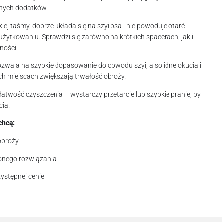
nych dodatków.
iej taśmy, dobrze układa się na szyi psa i nie powoduje otarć
żytkowaniu. Sprawdzi się zarówno na krótkich spacerach, jak i
ności.
pozwala na szybkie dopasowanie do obwodu szyi, a solidne okucia i
 miejscach zwiększają trwałość obroży.
atwość czyszczenia – wystarczy przetarcie lub szybkie pranie, by
ia.
chcą:
obroży
onego rozwiązania
zystępnej cenie