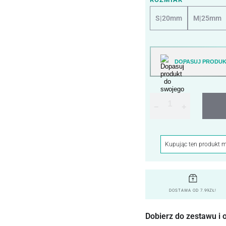
S|20mm
M|25mm
DOPASUJ PRODUK
−
+
Kupując ten produkt 
DOSTAWA OD 7.99ZŁ!
Dobierz do zestawu i 