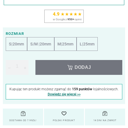
4.9
★★★★★
w Google z
950+
opinii
ROZMIAR
S|20mm
S/M |20mm
M|25mm
L|25mm
DODAJ
−
+
Kupując ten produkt możesz zgarnąć do
159 punktów
lojalnościowych.
Dowiedz się więcej >>
DOSTAWA OD 7.99ZŁ!
POLSKI PRODUKT
14 DNI NA ZWROT