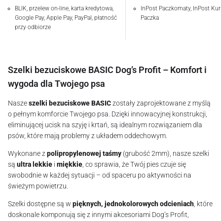
BLIK, przelew on-line, karta kredytowa,
InPost Paczkomaty, InPost Kuri
Google Pay, Apple Pay, PayPal, płatność
Paczka
przy odbiorze
Szelki bezuciskowe BASIC Dog’s Profit – Komfort i
wygoda dla Twojego psa
Nasze
szelki bezuciskowe BASIC
zostały zaprojektowane z myślą
o pełnym komforcie Twojego psa. Dzięki innowacyjnej konstrukcji,
eliminującej ucisk na szyję i krtań, są idealnym rozwiązaniem dla
psów, które mają problemy z układem oddechowym.
Wykonane z
polipropylenowej taśmy
(grubość 2mm), nasze szelki
są
ultra lekkie
i
miękkie
, co sprawia, że Twój pies czuje się
swobodnie w każdej sytuacji – od spaceru po aktywności na
świeżym powietrzu.
Szelki dostępne są w
pięknych, jednokolorowych odcieniach
, które
doskonale komponują się z innymi akcesoriami Dog’s Profit,