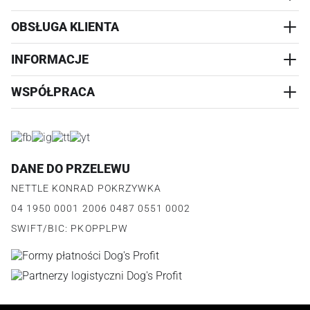
OBSŁUGA KLIENTA
AKCESORIA
PRZYSMAKI
INFORMACJE
REALIZACJA I WYSYŁKA
CZŁOWIEK
WYMIANA
WSPÓŁPRACA
WYPRZEDAŻ
KONTAKT
REKLAMACJE
O NAS
ZWROTY ZAMÓWIEŃ
PROGRAM PARTNERSKI
O PRODUKCIE
PŁATNOŚCI
LOGOWANIE I REJESTRACJA
REGULAMIN
FAQ
DANE DO PRZELEWU
JAK DZIAŁA PROGRAM
POLITYKA PRYWATNOŚCI
NETTLE KONRAD POKRZYWKA
REGULAMIN PROGRAMU
PUNKTY LOJALNOŚCIOWE
04 1950 0001 2006 0487 0551 0002
POLITYKA PRYWATNOŚCI PROGRAMU
SWIFT/BIC: PKOPPLPW