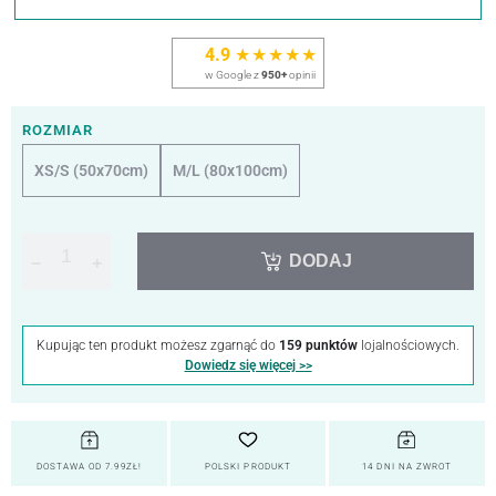
4.9
★★★★★
w Google z
950+
opinii
ROZMIAR
XS/S (50x70cm)
M/L (80x100cm)
DODAJ
−
+
Kupując ten produkt możesz zgarnąć do
159 punktów
lojalnościowych.
Dowiedz się więcej >>
DOSTAWA OD 7.99ZŁ!
POLSKI PRODUKT
14 DNI NA ZWROT