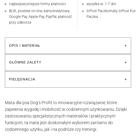
najbezpieczniejsze formy płatności
wysyłka w: 1-7 dni
BLIK, przelew on-line, karta kredytowa,
InPost Paczkomaty, InPost Kuri
Google Pay, Apple Pay, PayPal, płatność
Paczka
przy odbiorze
+
OPIS I MATERIAŁ
+
GŁÓWNE ZALETY
+
PIELĘGNACJA
Mata dla psa Dog’s Profit to innowacyjne rozwiązanie, które
zapewnia wygodę i mobilność w codziennym użytkowaniu. Dzięki
zastosowaniu specjalistycznych materiałów i praktycznym
funkcjom, ta mata jest doskonałym wyborem zarówno do
codziennego użytku, jak i na podróże czy treningi.