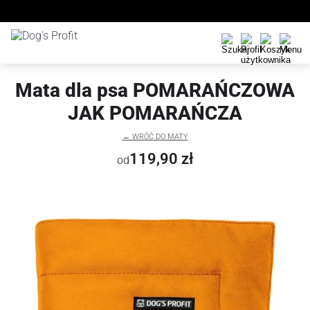
Mata dla psa POMARAŃCZOWA
JAK POMARAŃCZA
← WRÓĆ DO MATY
119,90 zł
od