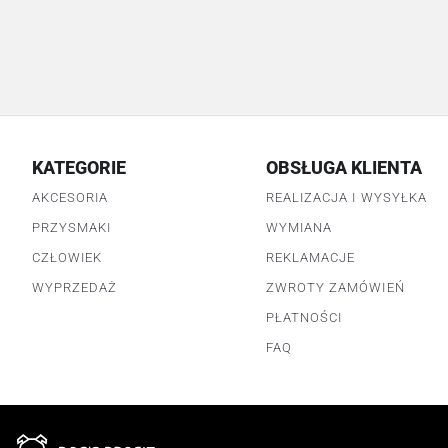
KATEGORIE
OBSŁUGA KLIENTA
AKCESORIA
REALIZACJA I WYSYŁKA
PRZYSMAKI
WYMIANA
CZŁOWIEK
REKLAMACJE
WYPRZEDAŻ
ZWROTY ZAMÓWIEŃ
PŁATNOŚCI
FAQ