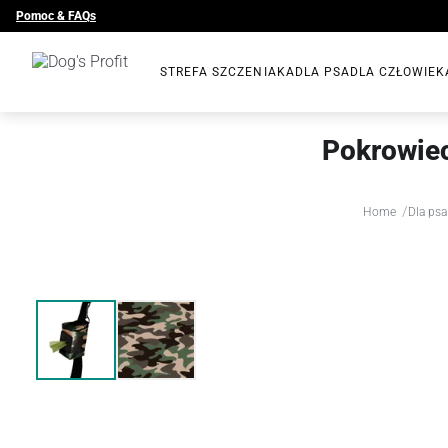
Pomoc & FAQs
STREFA SZCZENIAKA
DLA PSA
DLA CZŁOWIEK
Pokrowie
/
Home
Dla psa