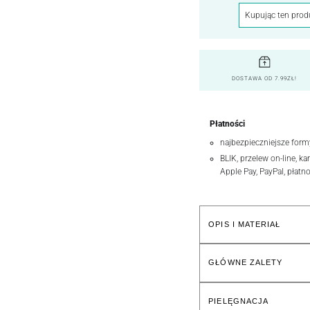
Kupując ten prod
DOSTAWA OD 7.99ZŁ!
Płatności
najbezpieczniejsze form
BLIK, przelew on-line, ka
Apple Pay, PayPal, płatn
OPIS I MATERIAŁ
GŁÓWNE ZALETY
PIELĘGNACJA