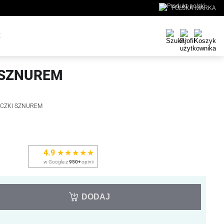
POLSKA MARKA
E
I SZNUREM
UCZKI SZNUREM
4.9
★★★★★
w Google z
950+
opinii
DODAJ