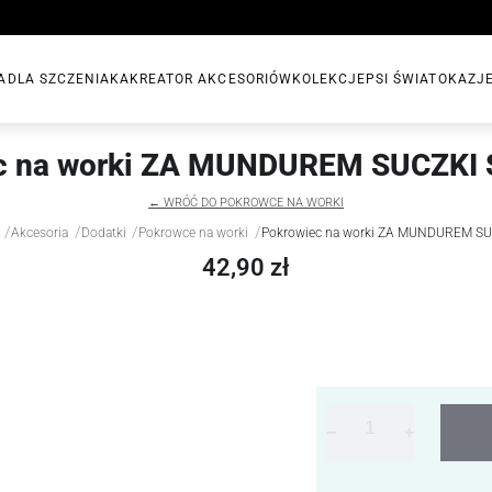
A
DLA SZCZENIAKA
KREATOR AKCESORIÓW
KOLEKCJE
PSI ŚWIAT
OKAZJ
c na worki ZA MUNDUREM SUCZK
← WRÓĆ DO POKROWCE NA WORKI
/
/
/
/
Akcesoria
Dodatki
Pokrowce na worki
Pokrowiec na worki ZA MUNDUREM S
42,90 zł
−
+