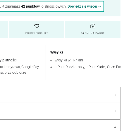
ukt zgarniasz
42 punktów
lojalnościowych.
Dowiedz się więcej >>
POLSKI PRODUKT
14 DNI NA ZWROT
Wysyłka
y płatności
wysyłka w: 1-7 dni
rta kredytowa, Google Pay,
InPost Paczkomaty, InPost Kurier, Orlen Paczka
ość przy odbiorze
+
+
+