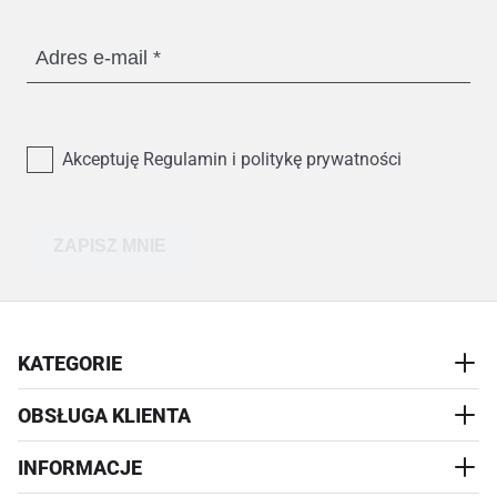
Adres e-mail
Akceptuję Regulamin i politykę prywatności
ZAPISZ MNIE
KATEGORIE
OBSŁUGA KLIENTA
AKCESORIA
PRZYSMAKI
INFORMACJE
REALIZACJA I WYSYŁKA
CZŁOWIEK