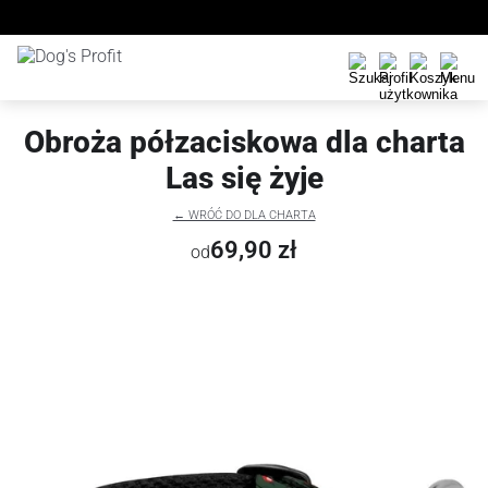
Obroża półzaciskowa dla charta
Las się żyje
← WRÓĆ DO DLA CHARTA
69,90 zł
od