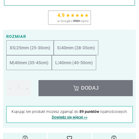
4.9
★★★★★
w Google z
950+
opinii
ROZMIAR
XS|25mm (25-30cm)
S|40mm (28-35cm)
M|40mm (35-45cm)
L|40mm (40-50cm)
DODAJ
−
+
Kupując ten produkt możesz zgarnąć do
89 punktów
lojalnościowych.
Dowiedz się więcej >>