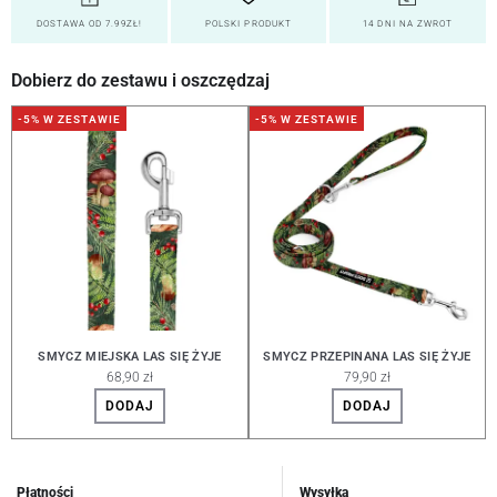
DOSTAWA OD 7.99ZŁ!
POLSKI PRODUKT
14 DNI NA ZWROT
Dobierz do zestawu i oszczędzaj
-5% W ZESTAWIE
-5% W ZESTAWIE
SMYCZ MIEJSKA LAS SIĘ ŻYJE
SMYCZ PRZEPINANA LAS SIĘ ŻYJE
68,90 zł
79,90 zł
DODAJ
DODAJ
Płatności
Wysyłka