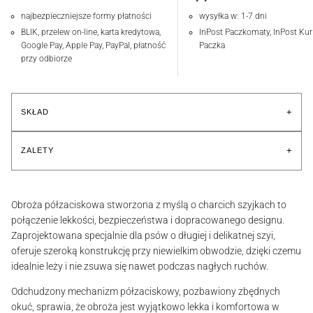
najbezpieczniejsze formy płatności
wysyłka w: 1-7 dni
BLIK, przelew on-line, karta kredytowa,
InPost Paczkomaty, InPost Kuri
Google Pay, Apple Pay, PayPal, płatność
Paczka
przy odbiorze
+
SKŁAD
+
ZALETY
Obroża półzaciskowa stworzona z myślą o charcich szyjkach to
połączenie lekkości, bezpieczeństwa i dopracowanego designu.
Zaprojektowana specjalnie dla psów o długiej i delikatnej szyi,
oferuje szeroką konstrukcję przy niewielkim obwodzie, dzięki czemu
idealnie leży i nie zsuwa się nawet podczas nagłych ruchów.
Odchudzony mechanizm półzaciskowy, pozbawiony zbędnych
okuć, sprawia, że obroża jest wyjątkowo lekka i komfortowa w