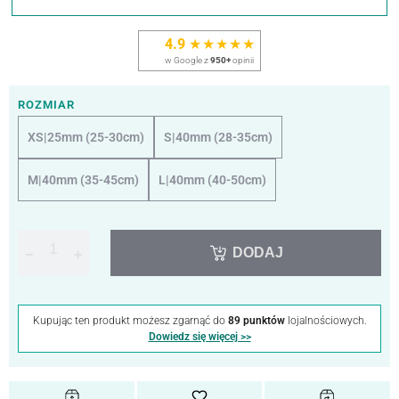
4.9
★★★★★
w Google z
950+
opinii
ROZMIAR
XS|25mm (25-30cm)
S|40mm (28-35cm)
M|40mm (35-45cm)
L|40mm (40-50cm)
DODAJ
−
+
Kupując ten produkt możesz zgarnąć do
89 punktów
lojalnościowych.
Dowiedz się więcej >>