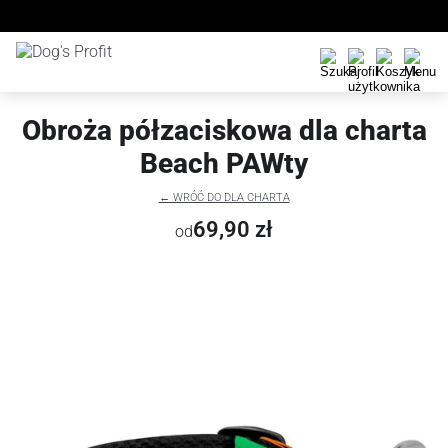
Obroża półzaciskowa dla charta
Beach PAWty
← WRÓĆ DO DLA CHARTA
69,90 zł
od