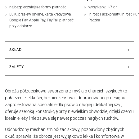
najbezpieczniejsze formy płatności
wysyłka w: 1-7 dni
BLIK, przelew on-line, karta kredytowa,
InPost Paczkomaty, InPost Kuri
Google Pay, Apple Pay, PayPal, płatność
Paczka
przy odbiorze
+
SKŁAD
+
ZALETY
Obroża półzaciskowa stworzona z myślą o charcich szyjkach to
połączenie lekkości, bezpieczeństwa i dopracowanego designu.
Zaprojektowana specjalnie dla psów o długiej i delikatnej szyi,
oferuje szeroką konstrukcję przy niewielkim obwodzie, dzięki czemu
idealnie leży i nie zsuwa się nawet podczas nagłych ruchów.
Odchudzony mechanizm półzaciskowy, pozbawiony zbędnych
okuć, sprawia, że obroża jest wyjątkowo lekka i komfortowa w