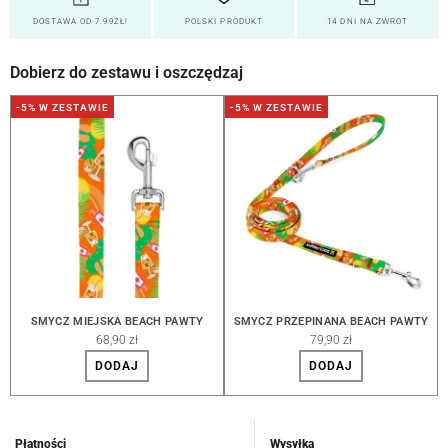
DOSTAWA OD 7.99ZŁ!
POLSKI PRODUKT
14 DNI NA ZWROT
Dobierz do zestawu i oszczędzaj
-5% W ZESTAWIE
-5% W ZESTAWIE
SMYCZ MIEJSKA BEACH PAWTY
SMYCZ PRZEPINANA BEACH PAWTY
68,90 zł
79,90 zł
DODAJ
DODAJ
Płatności
Wysyłka