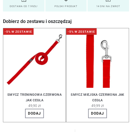
DOSTAWA OD 7.99ZŁ!
POLSKI PRODUKT
14 DNI NA ZWROT
Dobierz do zestawu i oszczędzaj
-5% W ZESTAWIE
-5% W ZESTAWIE
SMYCZ TRENINGOWA CZERWONA
SMYCZ MIEJSKA CZERWONA JAK
JAK CEGŁA
CEGŁA
49,90 zł
49,99 zł
DODAJ
DODAJ