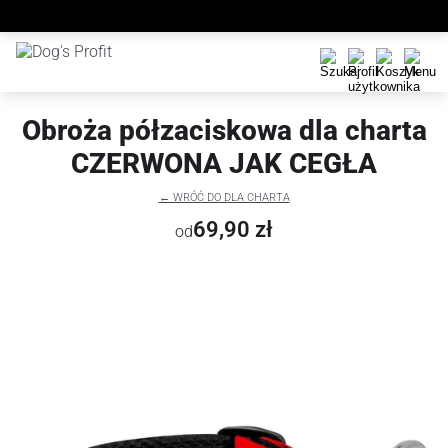
Obroża półzaciskowa dla charta
CZERWONA JAK CEGŁA
← WRÓĆ DO DLA CHARTA
69,90 zł
od