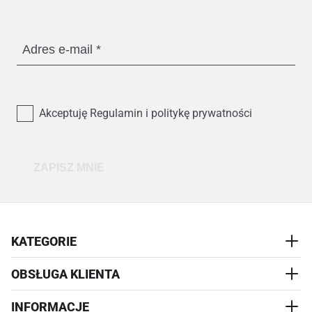
Adres e-mail
Akceptuję Regulamin i politykę prywatności
ZAPISZ MNIE
KATEGORIE
OBSŁUGA KLIENTA
AKCESORIA
PRZYSMAKI
INFORMACJE
REALIZACJA I WYSYŁKA