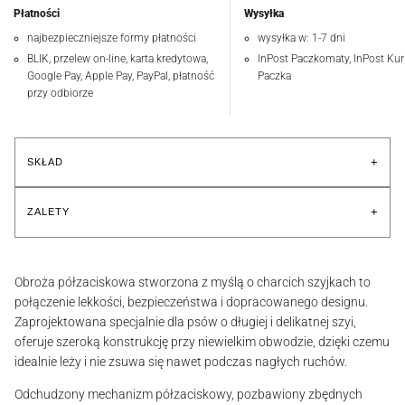
Płatności
Wysyłka
najbezpieczniejsze formy płatności
wysyłka w: 1-7 dni
BLIK, przelew on-line, karta kredytowa,
InPost Paczkomaty, InPost Kuri
Google Pay, Apple Pay, PayPal, płatność
Paczka
przy odbiorze
+
SKŁAD
+
ZALETY
Obroża półzaciskowa stworzona z myślą o charcich szyjkach to
połączenie lekkości, bezpieczeństwa i dopracowanego designu.
Zaprojektowana specjalnie dla psów o długiej i delikatnej szyi,
oferuje szeroką konstrukcję przy niewielkim obwodzie, dzięki czemu
idealnie leży i nie zsuwa się nawet podczas nagłych ruchów.
Odchudzony mechanizm półzaciskowy, pozbawiony zbędnych