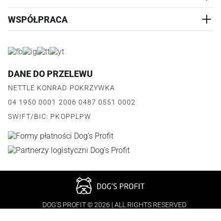
CZŁOWIEK
WYMIANA
WSPÓŁPRACA
WYPRZEDAŻ
KONTAKT
REKLAMACJE
O NAS
ZWROTY ZAMÓWIEŃ
PROGRAM PARTNERSKI
O PRODUKCIE
PŁATNOŚCI
LOGOWANIE I REJESTRACJA
REGULAMIN
FAQ
DANE DO PRZELEWU
JAK DZIAŁA PROGRAM
POLITYKA PRYWATNOŚCI
NETTLE KONRAD POKRZYWKA
REGULAMIN PROGRAMU
PUNKTY LOJALNOŚCIOWE
04 1950 0001 2006 0487 0551 0002
POLITYKA PRYWATNOŚCI PROGRAMU
SWIFT/BIC: PKOPPLPW
DOG'S PROFIT © 2026 | ALL RIGHTS RESERVED