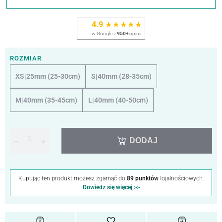
4.9
★★★★★
w Google z
950+
opinii
ROZMIAR
XS|25mm (25-30cm)
S|40mm (28-35cm)
M|40mm (35-45cm)
L|40mm (40-50cm)
DODAJ
−
+
Kupując ten produkt możesz zgarnąć do
89 punktów
lojalnościowych.
Dowiedz się więcej >>