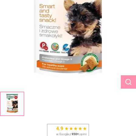
4.9
★★★★★
w Google z
950+
opinii