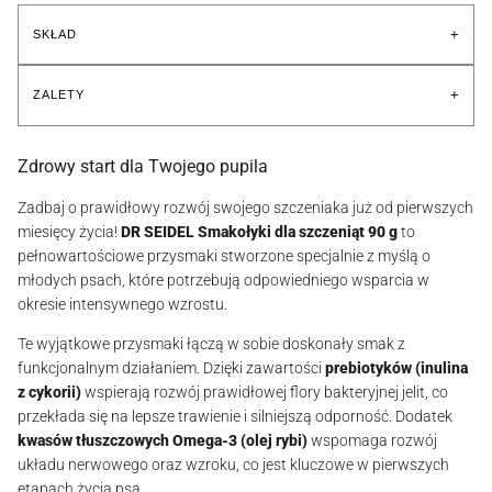
+
SKŁAD
+
ZALETY
Zdrowy start dla Twojego pupila
Zadbaj o prawidłowy rozwój swojego szczeniaka już od pierwszych
miesięcy życia!
DR SEIDEL Smakołyki dla szczeniąt 90 g
to
pełnowartościowe przysmaki stworzone specjalnie z myślą o
młodych psach, które potrzebują odpowiedniego wsparcia w
okresie intensywnego wzrostu.
Te wyjątkowe przysmaki łączą w sobie doskonały smak z
funkcjonalnym działaniem. Dzięki zawartości
prebiotyków (inulina
z cykorii)
wspierają rozwój prawidłowej flory bakteryjnej jelit, co
przekłada się na lepsze trawienie i silniejszą odporność. Dodatek
kwasów tłuszczowych Omega-3 (olej rybi)
wspomaga rozwój
układu nerwowego oraz wzroku, co jest kluczowe w pierwszych
etapach życia psa.