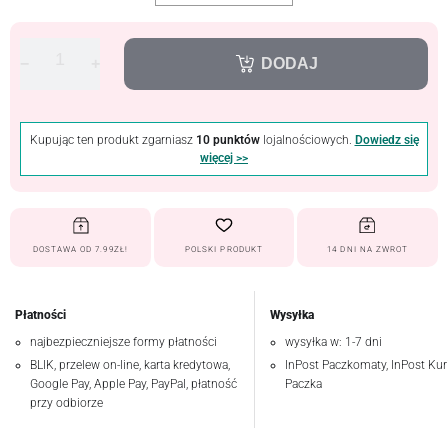
−
+
DODAJ
Kupując ten produkt zgarniasz
10 punktów
lojalnościowych.
Dowiedz się
więcej >>
DOSTAWA OD 7.99ZŁ!
POLSKI PRODUKT
14 DNI NA ZWROT
Płatności
Wysyłka
najbezpieczniejsze formy płatności
wysyłka w: 1-7 dni
BLIK, przelew on-line, karta kredytowa,
InPost Paczkomaty, InPost Kuri
Google Pay, Apple Pay, PayPal, płatność
Paczka
przy odbiorze