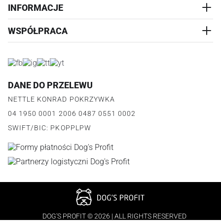
PRZYSMAKI
INFORMACJE
REALIZACJA I WYSYŁKA
CZŁOWIEK
WYMIANA
WSPÓŁPRACA
WYPRZEDAŻ
KONTAKT
REKLAMACJE
O NAS
ZWROTY ZAMÓWIEŃ
PROGRAM PARTNERSKI
O PRODUKCIE
PŁATNOŚCI
LOGOWANIE I REJESTRACJA
REGULAMIN
FAQ
DANE DO PRZELEWU
JAK DZIAŁA PROGRAM
POLITYKA PRYWATNOŚCI
NETTLE KONRAD POKRZYWKA
REGULAMIN PROGRAMU
PUNKTY LOJALNOŚCIOWE
04 1950 0001 2006 0487 0551 0002
POLITYKA PRYWATNOŚCI PROGRAMU
SWIFT/BIC: PKOPPLPW
DOG'S PROFIT © 2026 | ALL RIGHTS RESERVED