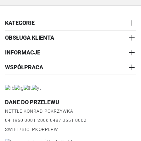
KATEGORIE
OBSŁUGA KLIENTA
AKCESORIA
PRZYSMAKI
INFORMACJE
REALIZACJA I WYSYŁKA
CZŁOWIEK
WYMIANA
WSPÓŁPRACA
WYPRZEDAŻ
KONTAKT
REKLAMACJE
O NAS
ZWROTY ZAMÓWIEŃ
PROGRAM PARTNERSKI
O PRODUKCIE
PŁATNOŚCI
LOGOWANIE I REJESTRACJA
REGULAMIN
FAQ
DANE DO PRZELEWU
JAK DZIAŁA PROGRAM
POLITYKA PRYWATNOŚCI
NETTLE KONRAD POKRZYWKA
REGULAMIN PROGRAMU
PUNKTY LOJALNOŚCIOWE
04 1950 0001 2006 0487 0551 0002
POLITYKA PRYWATNOŚCI PROGRAMU
SWIFT/BIC: PKOPPLPW