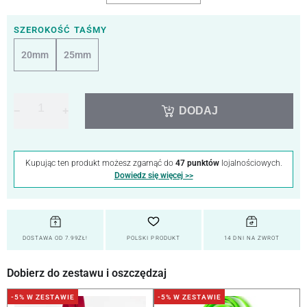
SZEROKOŚĆ TAŚMY
20mm
25mm
−
+
DODAJ
Kupując ten produkt możesz zgarnąć do
47 punktów
lojalnościowych.
Dowiedz się więcej >>
DOSTAWA OD 7.99ZŁ!
POLSKI PRODUKT
14 DNI NA ZWROT
Dobierz do zestawu i oszczędzaj
-5% W ZESTAWIE
-5% W ZESTAWIE