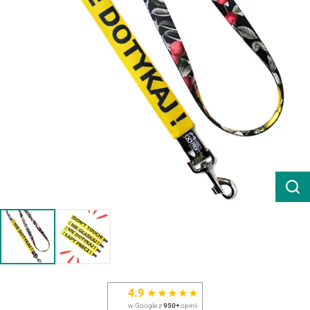
4.9
★★★★★
w Google z
950+
opinii