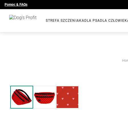
Pomoc & FAQs
STREFA SZCZENIAKA
DLA PSA
DLA CZŁOWIEK
Ho