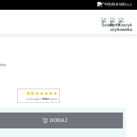
POLSKA MARKA
E
tory
4.9
★★★★★
w Google z
950+
opinii
DODAJ