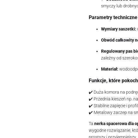
smyczy lub drobnyc
Parametry techniczne
Wymiary saszetki:
Obwód całkowity ne
Regulowany pas bi
zależny od szerokoś
Materiał:
wodoodpor
Funkcje, które pokoch
✔️ Duża komora na podrę
✔️ Przednia kieszeń np. na
✔️ Stabilne zapięcie i pro
✔️ Metalowy zaczep na s
Ta
nerka spacerowa dla o
wygodne rozwiązanie, któ
prostszy i przyjemniejszy.