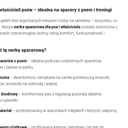
łaścicieli psów – idealna na spacery z psem i treningi
pilem bez wypchanych kieszeni i torby na ramieniu – wszystko, co
ą. Nasza
nerka spacerowa dla psa i właściciela
została stworzona z
nach czworonogów, którzy cenią komfort, funkcjonalność i
ć tę nerkę spacerową?
pacerów z psem
– idealna podczas codziennych spacerów,
w i zabaw w parku.
yczna
– dwie komory zamykane na zamki pomieszczą smaczki,
ucze, woreczki na odchody i więcej.
 biodrowy
– komfortowy pas z regulacją pozwala idealnie
 sylwetki.
teriał
– przetestowany w warunkach miejskich i leśnych, odporny
enty użytkowe
– profilowana klamra, metalowy zaczep do