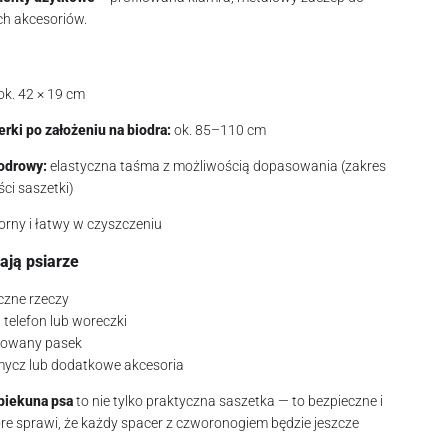
h akcesoriów.
ok. 42 × 19 cm
rki po założeniu na biodra:
ok. 85–110 cm
odrowy:
elastyczna taśma z możliwością dopasowania (zakres
ci saszetki)
ny i łatwy w czyszczeniu
ają psiarze
czne rzeczy
 telefon lub woreczki
filowany pasek
mycz lub dodatkowe akcesoria
piekuna psa
to nie tylko praktyczna saszetka — to bezpieczne i
re sprawi, że każdy spacer z czworonogiem będzie jeszcze