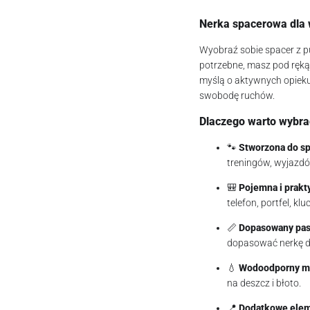
Nerka spacerowa dla w
Wyobraź sobie spacer z pu
potrzebne, masz pod ręk
myślą o aktywnych opieku
swobodę ruchów.
Dlaczego warto wybra
🐾
Stworzona do s
treningów, wyjazdó
🎒
Pojemna i prakt
telefon, portfel, kl
📏
Dopasowany pas
dopasować nerkę do
💧
Wodoodporny ma
na deszcz i błoto.
📍
Dodatkowe elem