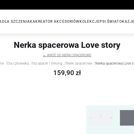
A
DLA SZCZENIAKA
KREATOR AKCESORIÓW
KOLEKCJE
PSI ŚWIAT
OKAZJ
Nerka spacerowa Love story
← WRÓĆ DO NERKI SPACEROWE
/
/
/
/
me
Dla człowieka
Na spacer i trening
Nerki spacerowe
Nerka spacerowa Love s
159,90 zł
−
+