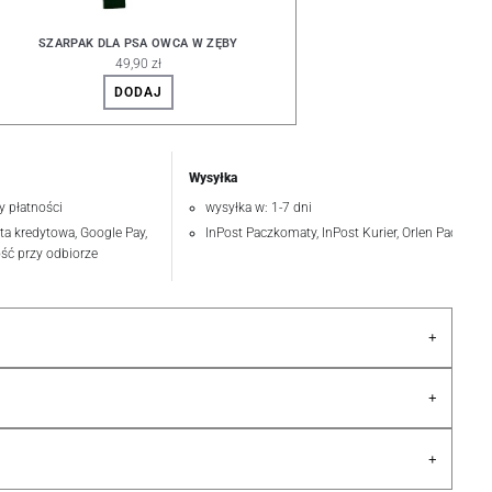
SZARPAK DLA PSA OWCA W ZĘBY
49,90 zł
DODAJ
Wysyłka
y płatności
wysyłka w: 1-7 dni
rta kredytowa, Google Pay,
InPost Paczkomaty, InPost Kurier, Orlen Paczka
ość przy odbiorze
+
+
+