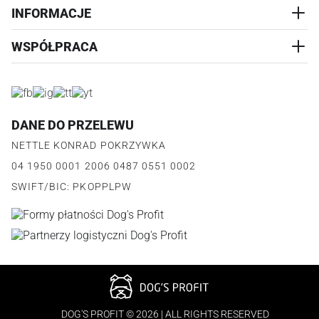
PRZYSMAKI
INFORMACJE
REALIZACJA I WYSYŁKA
CZŁOWIEK
WYMIANA
WSPÓŁPRACA
WYPRZEDAŻ
KONTAKT
REKLAMACJE
O NAS
ZWROTY ZAMÓWIEŃ
PROGRAM PARTNERSKI
O PRODUKCIE
PŁATNOŚCI
LOGOWANIE I REJESTRACJA
REGULAMIN
FAQ
DANE DO PRZELEWU
JAK DZIAŁA PROGRAM
POLITYKA PRYWATNOŚCI
NETTLE KONRAD POKRZYWKA
REGULAMIN PROGRAMU
PUNKTY LOJALNOŚCIOWE
04 1950 0001 2006 0487 0551 0002
POLITYKA PRYWATNOŚCI PROGRAMU
SWIFT/BIC: PKOPPLPW
DOG'S PROFIT © 2026 | ALL RIGHTS RESERVED