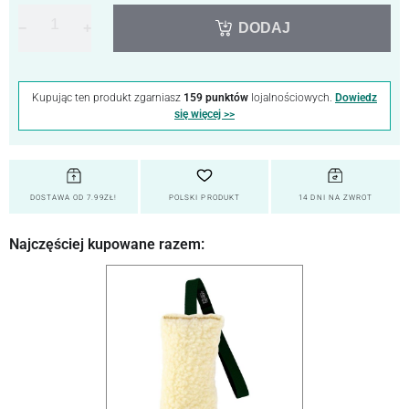
−
+
DODAJ
Kupując ten produkt zgarniasz
159 punktów
lojalnościowych.
Dowiedz
się więcej >>
DOSTAWA OD 7.99ZŁ!
POLSKI PRODUKT
14 DNI NA ZWROT
Najczęściej kupowane razem: