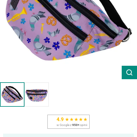
4.9
★★★★★
w Google z
950+
opinii