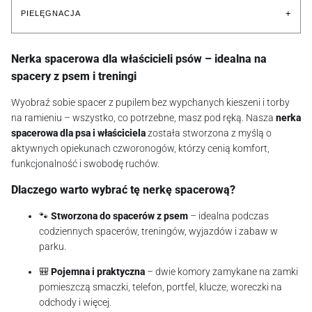
+
PIELĘGNACJA
Nerka spacerowa dla właścicieli psów – idealna na
spacery z psem i treningi
Wyobraź sobie spacer z pupilem bez wypchanych kieszeni i torby
na ramieniu – wszystko, co potrzebne, masz pod ręką. Nasza
nerka
spacerowa dla psa i właściciela
została stworzona z myślą o
aktywnych opiekunach czworonogów, którzy cenią komfort,
funkcjonalność i swobodę ruchów.
Dlaczego warto wybrać tę nerkę spacerową?
🐾
Stworzona do spacerów z psem
– idealna podczas
codziennych spacerów, treningów, wyjazdów i zabaw w
parku.
🎒
Pojemna i praktyczna
– dwie komory zamykane na zamki
pomieszczą smaczki, telefon, portfel, klucze, woreczki na
odchody i więcej.