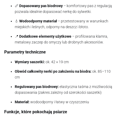
📏
Dopasowany pas biodrowy
– komfortowy pas z regulacją
pozwala idealnie dopasować nerkę do sylwetki.
💧
Wodoodporny materiał
– przetestowany w warunkach
miejskich i leśnych, odporny na deszcz i błoto.
📍
Dodatkowe elementy użytkowe
– profilowana klamra,
metalowy zaczep do smyczy lub drobnych akcesoriów.
Parametry techniczne
Wymiary saszetki:
ok. 42 × 19 cm
Obwód całkowity nerki po założeniu na biodra:
ok. 85–110
cm
Regulowany pas biodrowy:
elastyczna taśma z możliwością
dopasowania (zakres zależny od szerokości saszetki)
Materiał:
wodoodporny i łatwy w czyszczeniu
Funkcje, które pokochają psiarze