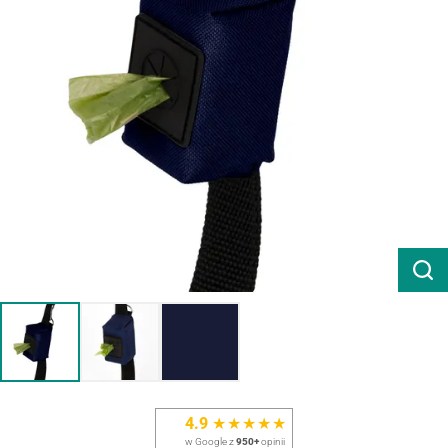
4.9
★★★★★
w Google z
950+
opinii