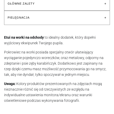
+
GŁÓWNE ZALETY
+
PIELĘGNACJA
Etui na worki na odchody
to idealny dodatek, który dopełni
wyjściowy ekwipunek Twojego pupila.
Pokrowiec na worki posiada specjalny otwór ułatwiający
wyciąganie pojedynczo woreczków, oraz metalowy, odporny na
zdeptanie i psie zęby karabińczyk. Dodatkowo jest zapinany na
rzep dzięki czemu masz możliwość przymocowania go na smycz,
tak, aby nie dyndał, tylko spoczywał w jednym miejscu.
Uwaga:
Kolory produktów prezentowanych na zdjęciach mogą
nieznacznie różnić się od rzeczywistych ze względu na
indywidualne ustawienia monitora/ekranu oraz warunki
oświetleniowe podczas wykonywania fotografii.