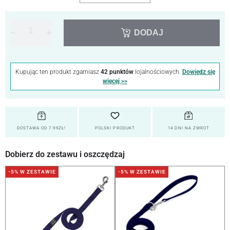
−
+
DODAJ
Kupując ten produkt zgarniasz
42 punktów
lojalnościowych.
Dowiedz się
więcej >>
DOSTAWA OD 7.99ZŁ!
POLSKI PRODUKT
14 DNI NA ZWROT
Dobierz do zestawu i oszczędzaj
-5% W ZESTAWIE
-5% W ZESTAWIE