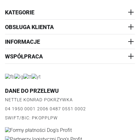
KATEGORIE
OBSŁUGA KLIENTA
AKCESORIA
PRZYSMAKI
INFORMACJE
REALIZACJA I WYSYŁKA
CZŁOWIEK
WYMIANA
WSPÓŁPRACA
WYPRZEDAŻ
KONTAKT
REKLAMACJE
O NAS
ZWROTY ZAMÓWIEŃ
PROGRAM PARTNERSKI
O PRODUKCIE
PŁATNOŚCI
LOGOWANIE I REJESTRACJA
REGULAMIN
FAQ
DANE DO PRZELEWU
JAK DZIAŁA PROGRAM
POLITYKA PRYWATNOŚCI
NETTLE KONRAD POKRZYWKA
REGULAMIN PROGRAMU
PUNKTY LOJALNOŚCIOWE
04 1950 0001 2006 0487 0551 0002
POLITYKA PRYWATNOŚCI PROGRAMU
SWIFT/BIC: PKOPPLPW