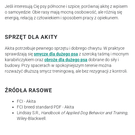
Jeśli interesują Cię psy północne i szpice, porównaj akitę z wpisem
o samoyedzie. Obie rasy mają mocną osobowość, ale różnią się
energią, relacją z człowiekiem i sposobem pracy z opiekunem.
SPRZĘT DLA AKITY
Akita potrzebuje pewnego sprzętu i dobrego chwytu. W praktyce
sprawdzają się
smycze dla dużego psa
z szeroką taśmą i mocnym
karabińczykiem oraz
obroże dla dużego psa
dobrane do siły i
budowy. Przy spacerach w spokojniejszym terenie można
rozważyć dłuższą smycz treningową, ale bez rezygnacji z kontroli.
ŹRÓDŁA RASOWE
FCI - Akita
FCI breed standard PDF - Akita
Lindsay S.R.,
Handbook of Applied Dog Behavior and Training
,
Wiley-Blackwell.