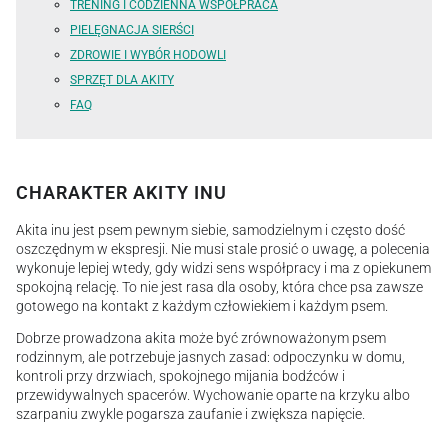
TRENING I CODZIENNA WSPÓŁPRACA
PIELĘGNACJA SIERŚCI
ZDROWIE I WYBÓR HODOWLI
SPRZĘT DLA AKITY
FAQ
CHARAKTER AKITY INU
Akita inu jest psem pewnym siebie, samodzielnym i często dość
oszczędnym w ekspresji. Nie musi stale prosić o uwagę, a polecenia
wykonuje lepiej wtedy, gdy widzi sens współpracy i ma z opiekunem
spokojną relację. To nie jest rasa dla osoby, która chce psa zawsze
gotowego na kontakt z każdym człowiekiem i każdym psem.
Dobrze prowadzona akita może być zrównoważonym psem
rodzinnym, ale potrzebuje jasnych zasad: odpoczynku w domu,
kontroli przy drzwiach, spokojnego mijania bodźców i
przewidywalnych spacerów. Wychowanie oparte na krzyku albo
szarpaniu zwykle pogarsza zaufanie i zwiększa napięcie.