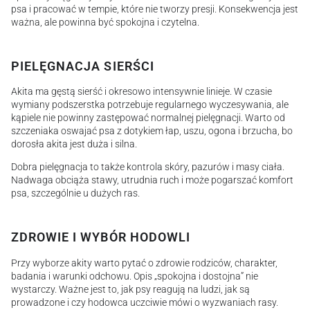
psa i pracować w tempie, które nie tworzy presji. Konsekwencja jest
ważna, ale powinna być spokojna i czytelna.
PIELĘGNACJA SIERŚCI
Akita ma gęstą sierść i okresowo intensywnie linieje. W czasie
wymiany podszerstka potrzebuje regularnego wyczesywania, ale
kąpiele nie powinny zastępować normalnej pielęgnacji. Warto od
szczeniaka oswajać psa z dotykiem łap, uszu, ogona i brzucha, bo
dorosła akita jest duża i silna.
Dobra pielęgnacja to także kontrola skóry, pazurów i masy ciała.
Nadwaga obciąża stawy, utrudnia ruch i może pogarszać komfort
psa, szczególnie u dużych ras.
ZDROWIE I WYBÓR HODOWLI
Przy wyborze akity warto pytać o zdrowie rodziców, charakter,
badania i warunki odchowu. Opis „spokojna i dostojna” nie
wystarczy. Ważne jest to, jak psy reagują na ludzi, jak są
prowadzone i czy hodowca uczciwie mówi o wyzwaniach rasy.