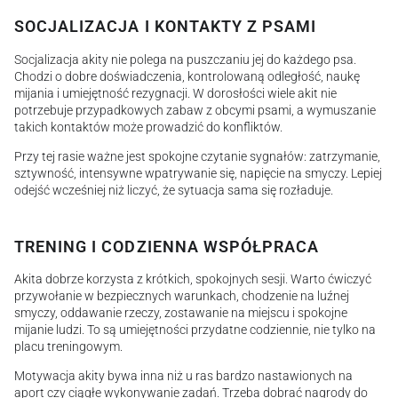
SOCJALIZACJA I KONTAKTY Z PSAMI
Socjalizacja akity nie polega na puszczaniu jej do każdego psa.
Chodzi o dobre doświadczenia, kontrolowaną odległość, naukę
mijania i umiejętność rezygnacji. W dorosłości wiele akit nie
potrzebuje przypadkowych zabaw z obcymi psami, a wymuszanie
takich kontaktów może prowadzić do konfliktów.
Przy tej rasie ważne jest spokojne czytanie sygnałów: zatrzymanie,
sztywność, intensywne wpatrywanie się, napięcie na smyczy. Lepiej
odejść wcześniej niż liczyć, że sytuacja sama się rozładuje.
TRENING I CODZIENNA WSPÓŁPRACA
Akita dobrze korzysta z krótkich, spokojnych sesji. Warto ćwiczyć
przywołanie w bezpiecznych warunkach, chodzenie na luźnej
smyczy, oddawanie rzeczy, zostawanie na miejscu i spokojne
mijanie ludzi. To są umiejętności przydatne codziennie, nie tylko na
placu treningowym.
Motywacja akity bywa inna niż u ras bardzo nastawionych na
aport czy ciągłe wykonywanie zadań. Trzeba dobrać nagrody do