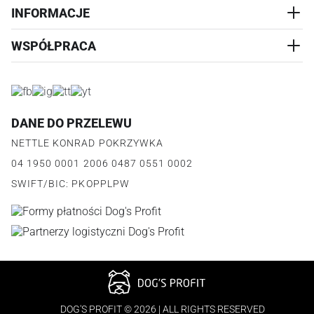
PRZYSMAKI
INFORMACJE
REALIZACJA I WYSYŁKA
CZŁOWIEK
WYMIANA
WSPÓŁPRACA
WYPRZEDAŻ
KONTAKT
REKLAMACJE
O NAS
ZWROTY ZAMÓWIEŃ
PROGRAM PARTNERSKI
O PRODUKCIE
PŁATNOŚCI
LOGOWANIE I REJESTRACJA
REGULAMIN
FAQ
DANE DO PRZELEWU
JAK DZIAŁA PROGRAM
POLITYKA PRYWATNOŚCI
NETTLE KONRAD POKRZYWKA
REGULAMIN PROGRAMU
PUNKTY LOJALNOŚCIOWE
04 1950 0001 2006 0487 0551 0002
POLITYKA PRYWATNOŚCI PROGRAMU
SWIFT/BIC: PKOPPLPW
DOG'S PROFIT © 2026 | ALL RIGHTS RESERVED