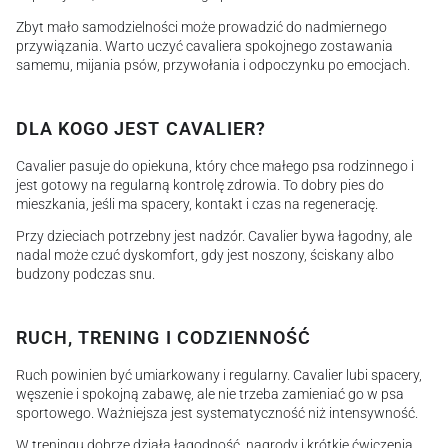
Zbyt mało samodzielności może prowadzić do nadmiernego
przywiązania. Warto uczyć cavaliera spokojnego zostawania
samemu, mijania psów, przywołania i odpoczynku po emocjach.
DLA KOGO JEST CAVALIER?
Cavalier pasuje do opiekuna, który chce małego psa rodzinnego i
jest gotowy na regularną kontrolę zdrowia. To dobry pies do
mieszkania, jeśli ma spacery, kontakt i czas na regenerację.
Przy dzieciach potrzebny jest nadzór. Cavalier bywa łagodny, ale
nadal może czuć dyskomfort, gdy jest noszony, ściskany albo
budzony podczas snu.
RUCH, TRENING I CODZIENNOŚĆ
Ruch powinien być umiarkowany i regularny. Cavalier lubi spacery,
węszenie i spokojną zabawę, ale nie trzeba zamieniać go w psa
sportowego. Ważniejsza jest systematyczność niż intensywność.
W treningu dobrze działa łagodność, nagrody i krótkie ćwiczenia.