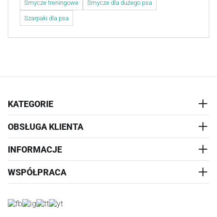
Smycze treningowe
Smycze dla dużego psa
Szarpaki dla psa
KATEGORIE
OBSŁUGA KLIENTA
AKCESORIA
PRZYSMAKI
INFORMACJE
REALIZACJA I WYSYŁKA
CZŁOWIEK
WYMIANA
WSPÓŁPRACA
WYPRZEDAŻ
KONTAKT
REKLAMACJE
O NAS
ZWROTY ZAMÓWIEŃ
PROGRAM PARTNERSKI
O PRODUKCIE
PŁATNOŚCI
LOGOWANIE I REJESTRACJA