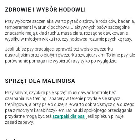
ZDROWIE I WYBÓR HODOWLI
Przy wyborze szczeniaka warto pytać o zdrowie rodziców, badania,
temperament i warunki odchowu. U aktywnych psów szczególne
znaczenie mają układ ruchu, masa ciała, rozsądne dawkowanie
wysiłku w młodym wieku i to, czy hodowca rozumie psychikę rasy.
Jeśli lubisz psy pracujące, sprawdź też wpis o owczarku
australijskim oraz o białym owczarku szwajcarskim. To inne psy, ale
porównanie pomaga nie wybierać rasy tylko po wyglądzie.
SPRZĘT DLA MALINOISA
Przy silnym, szybkim psie sprzęt musi dawać kontrolę bez
szarpania. Na trening i spacery w terenie przydaje się smycz
treningowa, a przy psie o dużej sile warto dobrać smycz dla dużego
psa z mocnym karabińczykiem. Do nauki spokojnego przeciągania
przydatne mogą być też
szarpaki dla psa
, jeśli opiekun pilnuje
zasad zabawy.