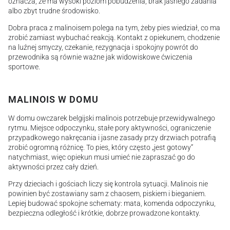
oznacza, że ma wysoki poziom pobudzenia, brak jasnego zadania
albo zbyt trudne środowisko.
Dobra praca z malinoisem polega na tym, żeby pies wiedział, co ma
zrobić zamiast wybuchać reakcją. Kontakt z opiekunem, chodzenie
na luźnej smyczy, czekanie, rezygnacja i spokojny powrót do
przewodnika są równie ważne jak widowiskowe ćwiczenia
sportowe.
MALINOIS W DOMU
W domu owczarek belgijski malinois potrzebuje przewidywalnego
rytmu. Miejsce odpoczynku, stałe pory aktywności, ograniczenie
przypadkowego nakręcania i jasne zasady przy drzwiach potrafią
zrobić ogromną różnicę. To pies, który często „jest gotowy”
natychmiast, więc opiekun musi umieć nie zapraszać go do
aktywności przez cały dzień.
Przy dzieciach i gościach liczy się kontrola sytuacji. Malinois nie
powinien być zostawiany sam z chaosem, piskiem i bieganiem.
Lepiej budować spokojne schematy: mata, komenda odpoczynku,
bezpieczna odległość i krótkie, dobrze prowadzone kontakty.