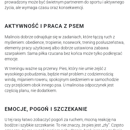
prowadzony może być świetnym partnerem do sportu i aktywnego
życia, ale wymaga czasu oraz konsekwencji.
AKTYWNOŚĆ I PRACA Z PSEM
Malinois dobrze odnajduje się w zadaniach, które łączą ruch z
myśleniem: obedience, tropienie, nosework, trening posłuszeństwa,
elementy pracy użytkowej albo dobrze ustawiona zabawa
szarpakiem. Sama piłka rzucana bez końca może tylko podkręcać
emocje.
W treningu ważne są przerwy. Pies, który nie umie zejść z
wysokiego pobudzenia, będzie miał problem z codziennością:
windą, mijaniem roweru, spokojnym siedzeniem w samochodzie
czy przejściem obok innego psa. U malinoisa odpoczynek jest
częścią planu, nie dodatkiem.
EMOCJE, POGOŃ I SZCZEKANIE
U tej rasy łatwo zobaczyć pogoń za ruchem, mocną reakcję na
bodźce i szybkie szczekanie. To nie znaczy, że pies jest „zły”. Często