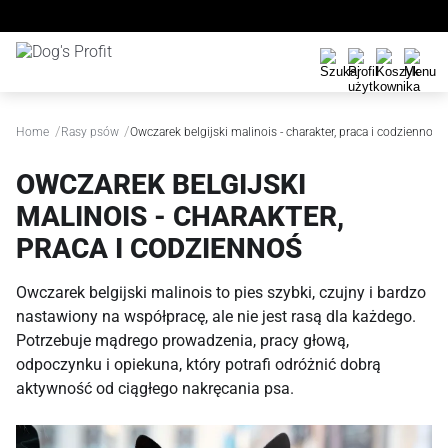
/
/
Home
Rasy psów
Owczarek belgijski malinois - charakter, praca i codziennoś
OWCZAREK BELGIJSKI
MALINOIS - CHARAKTER,
PRACA I CODZIENNOŚ
Owczarek belgijski malinois to pies szybki, czujny i bardzo
nastawiony na współpracę, ale nie jest rasą dla każdego.
Potrzebuje mądrego prowadzenia, pracy głową,
odpoczynku i opiekuna, który potrafi odróżnić dobrą
aktywność od ciągłego nakręcania psa.