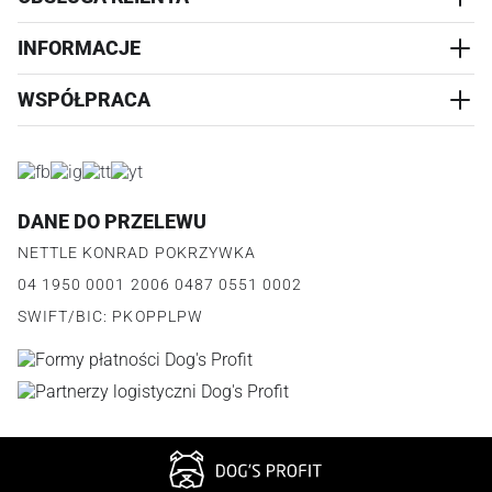
AKCESORIA
PRZYSMAKI
INFORMACJE
REALIZACJA I WYSYŁKA
CZŁOWIEK
WYMIANA
WSPÓŁPRACA
WYPRZEDAŻ
KONTAKT
REKLAMACJE
O NAS
ZWROTY ZAMÓWIEŃ
PROGRAM PARTNERSKI
O PRODUKCIE
PŁATNOŚCI
LOGOWANIE I REJESTRACJA
REGULAMIN
FAQ
DANE DO PRZELEWU
JAK DZIAŁA PROGRAM
POLITYKA PRYWATNOŚCI
NETTLE KONRAD POKRZYWKA
REGULAMIN PROGRAMU
PUNKTY LOJALNOŚCIOWE
04 1950 0001 2006 0487 0551 0002
POLITYKA PRYWATNOŚCI PROGRAMU
SWIFT/BIC: PKOPPLPW