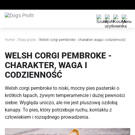
/
/
Home
Rasy psów
Welsh corgi pembroke - charakter, waga i codzienność
WELSH CORGI PEMBROKE -
CHARAKTER, WAGA I
CODZIENNOŚĆ
Welsh corgi pembroke to niski, mocny pies pasterski o
krótkich łapach, żywym temperamencie i dużej pewności
siebie. Wygląda uroczo, ale nie jest pluszową ozdobą
kanapy. To pies, który potrzebuje ruchu, kontaktu z
człowiekiem i rozsądnego prowadzenia.