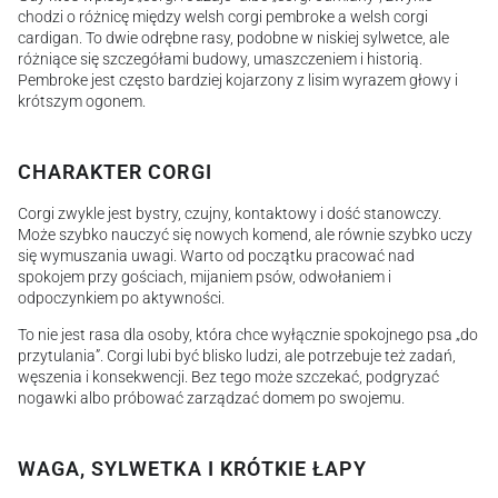
chodzi o różnicę między welsh corgi pembroke a welsh corgi
cardigan. To dwie odrębne rasy, podobne w niskiej sylwetce, ale
różniące się szczegółami budowy, umaszczeniem i historią.
Pembroke jest często bardziej kojarzony z lisim wyrazem głowy i
krótszym ogonem.
CHARAKTER CORGI
Corgi zwykle jest bystry, czujny, kontaktowy i dość stanowczy.
Może szybko nauczyć się nowych komend, ale równie szybko uczy
się wymuszania uwagi. Warto od początku pracować nad
spokojem przy gościach, mijaniem psów, odwołaniem i
odpoczynkiem po aktywności.
To nie jest rasa dla osoby, która chce wyłącznie spokojnego psa „do
przytulania”. Corgi lubi być blisko ludzi, ale potrzebuje też zadań,
węszenia i konsekwencji. Bez tego może szczekać, podgryzać
nogawki albo próbować zarządzać domem po swojemu.
WAGA, SYLWETKA I KRÓTKIE ŁAPY