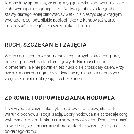
Krótkie łapy sprawiają, że corgi wygląda lekko zabawnie, ale jego
ciało wymaga rozsądnej opieki. Nadwaga obciąża kręgosłup i
stawy, dlatego lepiej pilnować sylwetki niż cieszyć się „okrągłym”
wyglądem. Schody, śliskie podłogi i skoki z kanapy też warto
ograniczać, szczególnie u szczeniaka i seniora.
RUCH, SZCZEKANIE I ZAJĘCIA
Welsh corgi pembroke potrzebuje regularnych spacerów, pracy
nosem i prostych zadań treningowych. Nie musi biegać
kilometrami, ale nie powinien też nudzić się przez cały dzień. Przy
szczekliwości pomaga przewidywalny rytm, nauka odpoczynku i
zajęcia, które nie nakręcają psa bez końca.
ZDROWIE I ODPOWIEDZIALNA HODOWLA
Przy wyborze szczeniaka pytaj o zdrowie rodziców, charakter,
warunki odchowu i socjalizację. Dobry hodowca nie sprzedaje corgi
wyłącznie krótkimi łapkami i uroczym pyszczkiem. Powinien umieć
powiedzieć, jaki temperament ma konkretne szczenię i czy pasuje
do danego domu.