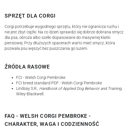
SPRZĘT DLA CORGI
Corgi potrzebuje wygodnego sprzętu, który nie ogranicza ruchu i
nie jest zbyt ciężki. Na co dzień sprawdzi się dobrze dobrana smycz
dla psa, obroża albo szelki dopasowane do masywnej klatki
piersiowej. Przy dłuższych spacerach warto mieć smycz, która
pozwala psu węszyć bez puszczania go luzem.
ŹRÓDŁA RASOWE
FCI - Welsh Corgi Pembroke
FCI breed standard PDF - Welsh Corgi Pembroke
Lindsay S.R.,
Handbook of Applied Dog Behavior and Training
,
Wiley-Blackwell.
FAQ - WELSH CORGI PEMBROKE -
CHARAKTER, WAGA I CODZIENNOŚĆ