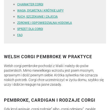
CHARAKTER CORGI
WAGA, SYLWETKA I KRÓTKIE ŁAPY
RUCH, SZCZEKANIE I ZAJĘCIA
ZDROWIE I ODPOWIEDZIALNA HODOWLA
SPRZĘT DLA CORGI
FAQ
WELSH CORGI PEMBROKE W PRAKTYCE
Welsh corgi pembroke pochodzi z Walii i należy do psów
pasterskich. Mimo niewielkiego wzrostu jest psem mocnym,
sprawnym i dość pewnym siebie. Krótka sylwetka nie oznacza
niskich potrzeb. Corgi chce uczestniczyć w życiu domu, szybko się
uczy i dobrze reaguje na jasne zasady.
PEMBROKE, CARDIGAN I RODZAJE CORGI
Gdy ktoś wpisuje „corgi rodzaje” albo „corgi odmiany”, zwykle