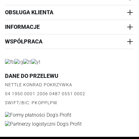
OBSŁUGA KLIENTA
AKCESORIA
PRZYSMAKI
INFORMACJE
REALIZACJA I WYSYŁKA
CZŁOWIEK
WYMIANA
WSPÓŁPRACA
WYPRZEDAŻ
KONTAKT
REKLAMACJE
O NAS
ZWROTY ZAMÓWIEŃ
PROGRAM PARTNERSKI
O PRODUKCIE
PŁATNOŚCI
LOGOWANIE I REJESTRACJA
REGULAMIN
FAQ
DANE DO PRZELEWU
JAK DZIAŁA PROGRAM
POLITYKA PRYWATNOŚCI
NETTLE KONRAD POKRZYWKA
REGULAMIN PROGRAMU
PUNKTY LOJALNOŚCIOWE
04 1950 0001 2006 0487 0551 0002
POLITYKA PRYWATNOŚCI PROGRAMU
SWIFT/BIC: PKOPPLPW