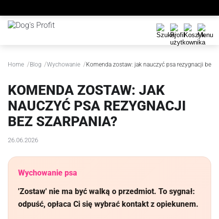
/
/
/
Home
Blog
Wychowanie
Komenda zostaw: jak nauczyć psa rezygnacji bez s
KOMENDA ZOSTAW: JAK
NAUCZYĆ PSA REZYGNACJI
BEZ SZARPANIA?
26.06.2026
Wychowanie psa
'Zostaw' nie ma być walką o przedmiot. To sygnał:
odpuść, opłaca Ci się wybrać kontakt z opiekunem.