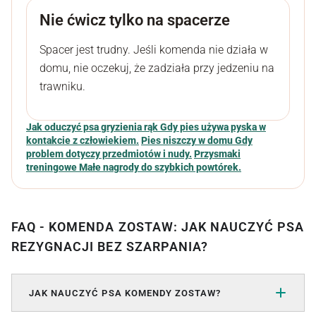
Nie ćwicz tylko na spacerze
Spacer jest trudny. Jeśli komenda nie działa w
domu, nie oczekuj, że zadziała przy jedzeniu na
trawniku.
Jak oduczyć psa gryzienia rąk
Gdy pies używa pyska w
kontakcie z człowiekiem.
Pies niszczy w domu
Gdy
problem dotyczy przedmiotów i nudy.
Przysmaki
treningowe
Małe nagrody do szybkich powtórek.
FAQ - KOMENDA ZOSTAW: JAK NAUCZYĆ PSA
REZYGNACJI BEZ SZARPANIA?
JAK NAUCZYĆ PSA KOMENDY ZOSTAW?