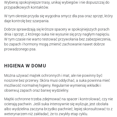
Wybieraj spokojniejsze trasy, unikaj wybiegów i nie dopuszczaj do
przypadkowych kontaktów.
W tym okresie przyda się wygodna smycz dla psa oraz sprzęt, który
daje kontrolę bez szarpania.
Dobrze sprawdzają się krótsze spacery w spokojniejszych porach
dnia i sprzęt, z którego suka nie wysunie się przy nagłym napięciu.
W tym czasie nie warto testować przywołania bez zabezpieczenia,
bo zapach i hormony mogą zmienić zachowanie nawet dobrze
prowadzonego psa.
HIGIENA W DOMU
Można używać majtek ochronnych i mat, ale nie powinny być
noszone bez przerwy. Skóra musi oddychać, a suka powinna mieć
możliwość normalnej higieny. Regularnie wymieniaj wkładki i
obserwuj zapach oraz barwę wydzieliny.
Majtki ochronne trzeba zdejmować na spacer i kontrolować, czy nie
ocierają pachwin. Jeśli suka intensywnie się wylizuje, jest obolała
albo wydzielina zaczyna brzydko pachnieć, lepiej skonsultować to z
weterynarzem niż zakładać, że to zwykły etap cyklu.