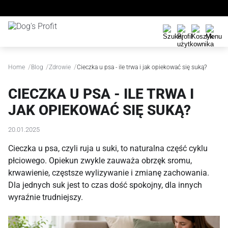
/
/
/
Home
Blog
Zdrowie
Cieczka u psa - ile trwa i jak opiekować się suką?
CIECZKA U PSA - ILE TRWA I
JAK OPIEKOWAĆ SIĘ SUKĄ?
20.01.2025
Cieczka u psa, czyli ruja u suki, to naturalna część cyklu
płciowego. Opiekun zwykle zauważa obrzęk sromu,
krwawienie, częstsze wylizywanie i zmianę zachowania.
Dla jednych suk jest to czas dość spokojny, dla innych
wyraźnie trudniejszy.