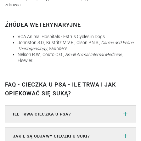
zdrowia.
ŹRÓDŁA WETERYNARYJNE
VCA Animal Hospitals - Estrus Cycles in Dogs
Johnston S.D., Kustritz M.V.R., Olson P.N.S.,
Canine and Feline
Theriogenology
, Saunders.
Nelson R.W., Couto C.G.,
Small Animal Internal Medicine
,
Elsevier.
FAQ - CIECZKA U PSA - ILE TRWA I JAK
OPIEKOWAĆ SIĘ SUKĄ?
ILE TRWA CIECZKA U PSA?
JAKIE SĄ OBJAWY CIECZKI U SUKI?