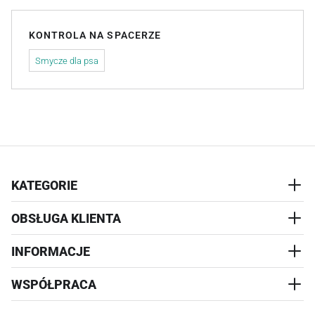
KONTROLA NA SPACERZE
Smycze dla psa
KATEGORIE
OBSŁUGA KLIENTA
AKCESORIA
PRZYSMAKI
INFORMACJE
REALIZACJA I WYSYŁKA
CZŁOWIEK
WYMIANA
WSPÓŁPRACA
WYPRZEDAŻ
KONTAKT
REKLAMACJE
O NAS