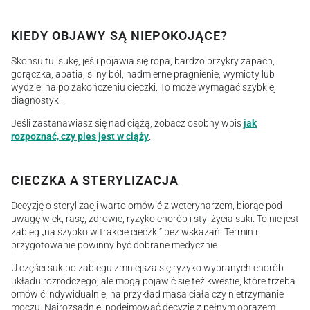
KIEDY OBJAWY SĄ NIEPOKOJĄCE?
Skonsultuj sukę, jeśli pojawia się ropa, bardzo przykry zapach,
gorączka, apatia, silny ból, nadmierne pragnienie, wymioty lub
wydzielina po zakończeniu cieczki. To może wymagać szybkiej
diagnostyki.
Jeśli zastanawiasz się nad ciążą, zobacz osobny wpis
jak
rozpoznać, czy pies jest w ciąży
.
CIECZKA A STERYLIZACJA
Decyzję o sterylizacji warto omówić z weterynarzem, biorąc pod
uwagę wiek, rasę, zdrowie, ryzyko chorób i styl życia suki. To nie jest
zabieg „na szybko w trakcie cieczki” bez wskazań. Termin i
przygotowanie powinny być dobrane medycznie.
U części suk po zabiegu zmniejsza się ryzyko wybranych chorób
układu rozrodczego, ale mogą pojawić się też kwestie, które trzeba
omówić indywidualnie, na przykład masa ciała czy nietrzymanie
moczu. Najrozsądniej podejmować decyzję z pełnym obrazem