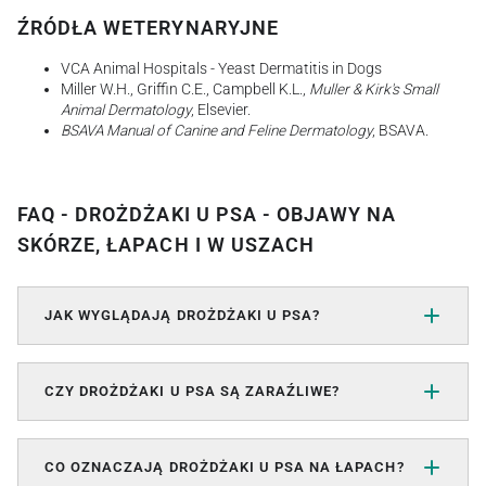
ŹRÓDŁA WETERYNARYJNE
VCA Animal Hospitals - Yeast Dermatitis in Dogs
Miller W.H., Griffin C.E., Campbell K.L.,
Muller & Kirk's Small
Animal Dermatology
, Elsevier.
BSAVA Manual of Canine and Feline Dermatology
, BSAVA.
FAQ - DROŻDŻAKI U PSA - OBJAWY NA
SKÓRZE, ŁAPACH I W USZACH
JAK WYGLĄDAJĄ DROŻDŻAKI U PSA?
CZY DROŻDŻAKI U PSA SĄ ZARAŹLIWE?
CO OZNACZAJĄ DROŻDŻAKI U PSA NA ŁAPACH?