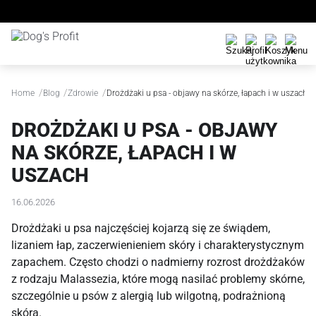
/
/
/
Home
Blog
Zdrowie
Drożdżaki u psa - objawy na skórze, łapach i w uszach
DROŻDŻAKI U PSA - OBJAWY
NA SKÓRZE, ŁAPACH I W
USZACH
16.06.2026
Drożdżaki u psa najczęściej kojarzą się ze świądem,
lizaniem łap, zaczerwienieniem skóry i charakterystycznym
zapachem. Często chodzi o nadmierny rozrost drożdżaków
z rodzaju Malassezia, które mogą nasilać problemy skórne,
szczególnie u psów z alergią lub wilgotną, podrażnioną
skórą.