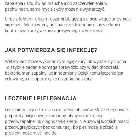
zapalenia uszu, świąd brzucha albo zaczerwienienia w
pachwinach, samo mycie skóry może nie wystarczyć.
U ras z fałdami, długimi uszami lub gęstą sierścią wilgoć utrzymuje
się dłużej. Warto wtedy po spacerze dokładnie osuszać łapy i
kontrolować uszy, ale bez agresywnego czyszczenia.
JAK POTWIERDZA SIĘ INFEKCJĘ?
Weterynarz może wykonać cytologię skóry lub wydzieliny z ucha.
To szybkie badanie pomaga sprawdzić, czy widać drożdżaki,
bakterie, stan zapalny lub inne zmiany. Dzięki temu leczenie jest
celowane, a nie oparte tylko na zapachu skóry.
LECZENIE I PIELĘGNACJA
Leczenie zależy od miejsca i nasilenia objawów. Może obejmować
preparaty miejscowe, szampony, płyny do uszu, leki
przeciwzapalne lub diagnostykę alergii. Nie używaj ludzkich maści
przeciwgrzybiczych bez konsultacji, bo pies może je zlizać, a
problem może mieć inne tło.