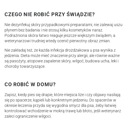
CZEGO NIE ROBIĆ PRZY ŚWIĄDZIE?
Nie dezynfekuj skóry przypadkowymi preparatami, nie zalewaj uszu
płynem bez badania i nie stosuj kilku kosmetyków naraz.
Podrażniona skóra łatwo reaguje jeszcze większym świądem, a
weterynarzowi trudniej wtedy ocenić pierwotny obraz zmian.
Nie zakładaj też, że każda infekcja drożdżakowa u psa wynika z
jedzenia. Dieta może mieć znaczenie przy alergii, ale równie ważne
są pasożyty, atopowe zapalenie skóry, wilgoć, budowa ucha, leki i
choroby towarzyszące.
CO ROBIĆ W DOMU?
Zapisz, kiedy pies się drapie, które miejsca liże i czy objawy nasilają
się po spacerze, kąpieli lub konkretnym jedzeniu. Do spacerów w
okresie leczenia przyda się wygodna smycz dla psa, żeby łatwiej
kontrolować wchodzenie w mokrą trawę lub błoto, jeśli weterynarz
zaleci ograniczenie wilgoci.