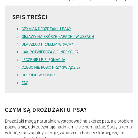
SPIS TREŚCI
CZYM SĄ DROŻDŻAKI U PSA?
OBJAWY NA SKÓRZE, ŁAPACH I W USZACH
DLACZEGO PROBLEM WRACA?
JAK POTWIERDZA SIĘ INFEKCJĘ?
LECZENIE I PIELĘGNACJA
CZEGO NIE ROBIĆ PRZY ŚWIĄDZIE?
CO ROBIĆ W DOMU?
FAQ
CZYM SĄ DROŻDŻAKI U PSA?
Drożdżaki mogą naturalnie występować na skórze psa, ale problem
pojawia się, gdy zaczynają nadmiernie się namnażać. Sprzyja temu
wilgoć, stan zapalny, alergie, zaburzenia bariery skórnej, częste