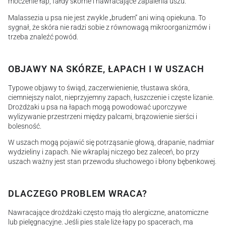
moczenie łap, fałdy skórne i nawracające zapalenia uszu.
Malassezia u psa nie jest zwykle „brudem” ani winą opiekuna. To
sygnał, że skóra nie radzi sobie z równowagą mikroorganizmów i
trzeba znaleźć powód.
OBJAWY NA SKÓRZE, ŁAPACH I W USZACH
Typowe objawy to świąd, zaczerwienienie, tłustawa skóra,
ciemniejszy nalot, nieprzyjemny zapach, łuszczenie i częste lizanie.
Drożdżaki u psa na łapach mogą powodować uporczywe
wylizywanie przestrzeni między palcami, brązowienie sierści i
bolesność.
W uszach mogą pojawić się potrząsanie głową, drapanie, nadmiar
wydzieliny i zapach. Nie wkraplaj niczego bez zaleceń, bo przy
uszach ważny jest stan przewodu słuchowego i błony bębenkowej.
DLACZEGO PROBLEM WRACA?
Nawracające drożdżaki często mają tło alergiczne, anatomiczne
lub pielęgnacyjne. Jeśli pies stale liże łapy po spacerach, ma