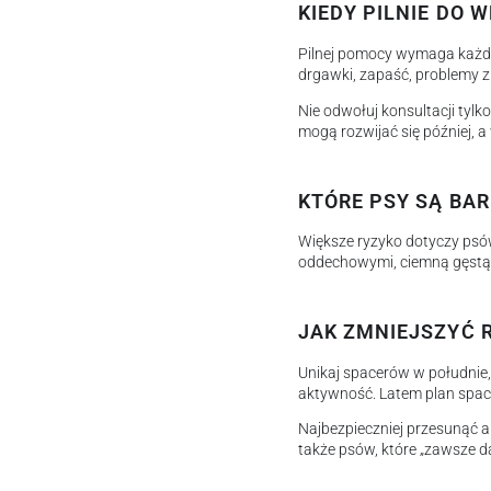
KIEDY PILNIE DO 
Pilnej pomocy wymaga każdy p
drgawki, zapaść, problemy z
Nie odwołuj konsultacji tylk
mogą rozwijać się później, a
KTÓRE PSY SĄ BA
Większe ryzyko dotyczy psó
oddechowymi, ciemną gęstą si
JAK ZMNIEJSZYĆ 
Unikaj spacerów w południe
aktywność. Latem plan space
Najbezpieczniej przesunąć a
także psów, które „zawsze 