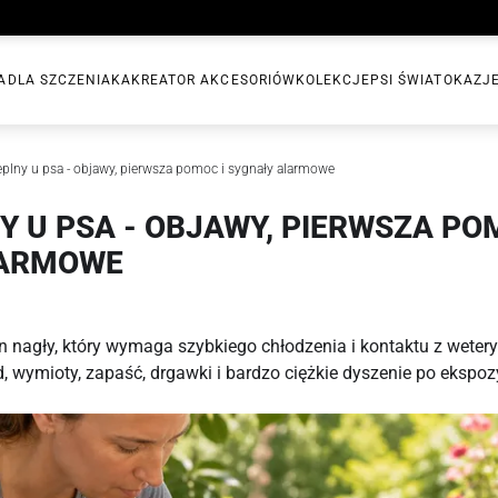
A
DLA SZCZENIAKA
KREATOR AKCESORIÓW
KOLEKCJE
PSI ŚWIAT
OKAZJ
eplny u psa - objawy, pierwsza pomoc i sygnały alarmowe
Y U PSA - OBJAWY, PIERWSZA PO
LARMOWE
an nagły, który wymaga szybkiego chłodzenia i kontaktu z wete
, wymioty, zapaść, drgawki i bardzo ciężkie dyszenie po ekspozy