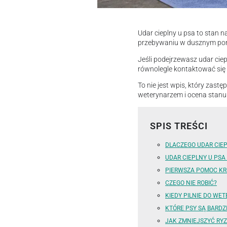
Udar cieplny u psa to stan 
przebywaniu w dusznym pomi
Jeśli podejrzewasz udar ciep
równolegle kontaktować się
To nie jest wpis, który zast
weterynarzem i ocena stanu z
SPIS TREŚCI
DLACZEGO UDAR CIE
UDAR CIEPLNY U PSA
PIERWSZA POMOC KR
CZEGO NIE ROBIĆ?
KIEDY PILNIE DO WE
KTÓRE PSY SĄ BARDZ
JAK ZMNIEJSZYĆ RY