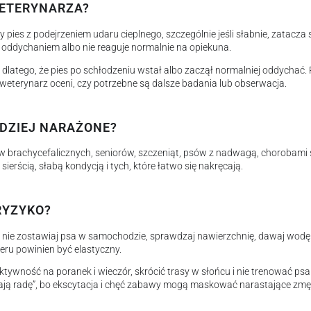
WETERYNARZA?
ies z podejrzeniem udaru cieplnego, szczególnie jeśli słabnie, zatacza 
 oddychaniem albo nie reaguje normalnie na opiekuna.
o dlatego, że pies po schłodzeniu wstał albo zaczął normalniej oddychać.
 weterynarz oceni, czy potrzebne są dalsze badania lub obserwacja.
RDZIEJ NARAŻONE?
w brachycefalicznych, seniorów, szczeniąt, psów z nadwagą, chorobami 
erścią, słabą kondycją i tych, które łatwo się nakręcają.
RYZYKO?
, nie zostawiaj psa w samochodzie, sprawdzaj nawierzchnię, dawaj wodę
ru powinien być elastyczny.
ktywność na poranek i wieczór, skrócić trasy w słońcu i nie trenować ps
dają radę”, bo ekscytacja i chęć zabawy mogą maskować narastające zmę