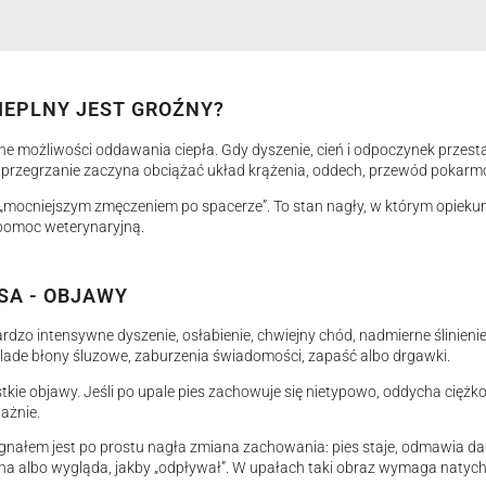
IEPLNY JEST GROŹNY?
e możliwości oddawania ciepła. Gdy dyszenie, cień i odpoczynek przest
a przegrzanie zaczyna obciążać układ krążenia, oddech, przewód pokar
st „mocniejszym zmęczeniem po spacerze”. To stan nagły, w którym opieku
 pomoc weterynaryjną.
SA - OBJAWY
o intensywne dyszenie, osłabienie, chwiejny chód, nadmierne ślinienie
lade błony śluzowe, zaburzenia świadomości, zapaść albo drgawki.
kie objawy. Jeśli po upale pies zachowuje się nietypowo, oddycha ciężko
ważnie.
nałem jest po prostu nagła zmiana zachowania: pies staje, odmawia dals
na albo wygląda, jakby „odpływał”. W upałach taki obraz wymaga natyc