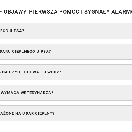
A - OBJAWY, PIERWSZA POMOC I SYGNAŁY ALAR
NEGO U PSA?
DARU CIEPLNEGO U PSA?
OŻNA UŻYĆ LODOWATEJ WODY?
SA WYMAGA WETERYNARZA?
RAŻONE NA UDAR CIEPLNY?