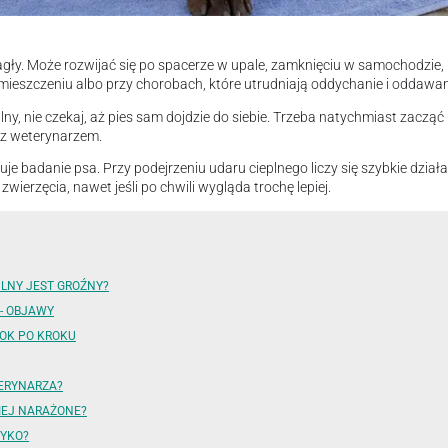
nagły. Może rozwijać się po spacerze w upale, zamknięciu w samochodzie,
eszczeniu albo przy chorobach, które utrudniają oddychanie i oddawani
lny, nie czekaj, aż pies sam dojdzie do siebie. Trzeba natychmiast zacząć
 z weterynarzem.
ępuje badanie psa. Przy podejrzeniu udaru cieplnego liczy się szybkie dzia
wierzęcia, nawet jeśli po chwili wygląda trochę lepiej.
PLNY JEST GROŹNY?
 - OBJAWY
OK PO KROKU
TERYNARZA?
IEJ NARAŻONE?
ZYKO?