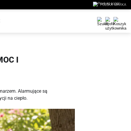
POLSKA MARKA
E
MOC I
rynarzem. Alarmujące są
cji na ciepło.