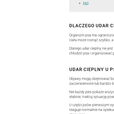
FAQ
DLACZEGO UDAR C
Organizm psa ma ograniczon
ciała może rosnąć szybko, 
Dlatego udar cieplny nie je
chłodzić psa i organizować
UDAR CIEPLNY U P
Objawy mogą obejmować bardz
zaczerwienione lub bardzo b
Nie każdy pies pokaże wszyst
słabnie, traktuj sytuację po
U części psów pierwszym syg
reaguje normalnie na opieku