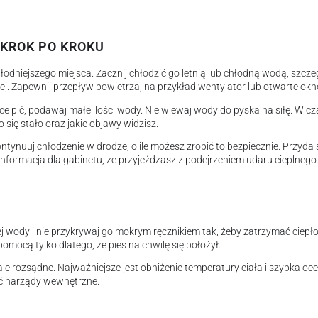
KROK PO KROKU
hłodniejszego miejsca. Zacznij chłodzić go letnią lub chłodną wodą, szcze
owej. Zapewnij przepływ powietrza, na przykład wentylator lub otwarte okn
chce pić, podawaj małe ilości wody. Nie wlewaj wody do pyska na siłę. W c
o się stało oraz jakie objawy widzisz.
kontynuuj chłodzenie w drodze, o ile możesz zrobić to bezpiecznie. Przyda 
informacja dla gabinetu, że przyjeżdżasz z podejrzeniem udaru cieplnego
j wody i nie przykrywaj go mokrym ręcznikiem tak, żeby zatrzymać ciepło 
z pomocą tylko dlatego, że pies na chwilę się położył.
le rozsądne. Najważniejsze jest obniżenie temperatury ciała i szybka oc
ć narządy wewnętrzne.