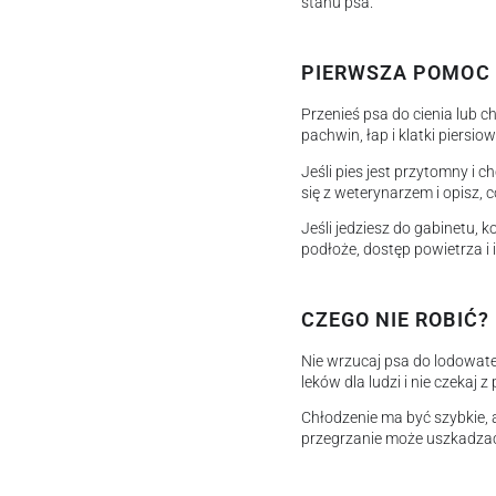
stanu psa.
PIERWSZA POMOC 
Przenieś psa do cienia lub c
pachwin, łap i klatki piersi
Jeśli pies jest przytomny i 
się z weterynarzem i opisz, c
Jeśli jedziesz do gabinetu, 
podłoże, dostęp powietrza i 
CZEGO NIE ROBIĆ?
Nie wrzucaj psa do lodowate
leków dla ludzi i nie czekaj 
Chłodzenie ma być szybkie, a
przegrzanie może uszkadza