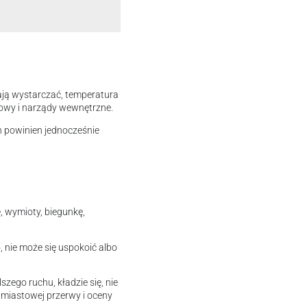
ają wystarczać, temperatura
mowy i narządy wewnętrzne.
n powinien jednocześnie
, wymioty, biegunkę,
, nie może się uspokoić albo
zego ruchu, kładzie się, nie
hmiastowej przerwy i oceny