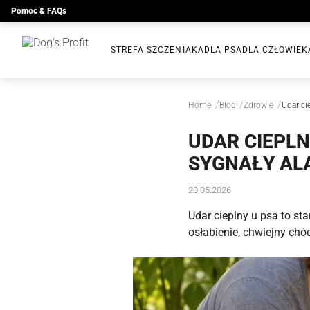
Pomoc & FAQs
STREFA SZCZENIAKA
DLA PSA
DLA CZŁOWIEK
/
/
/
Home
Blog
Zdrowie
Udar ci
UDAR CIEPLN
SYGNAŁY A
20.05.2026
Udar cieplny u psa to st
osłabienie, chwiejny chód