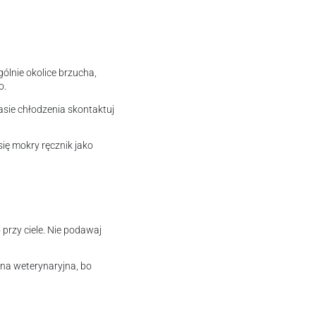
gólnie okolice brzucha,
o.
zasie chłodzenia skontaktuj
się mokry ręcznik jako
.
przy ciele. Nie podawaj
ena weterynaryjna, bo