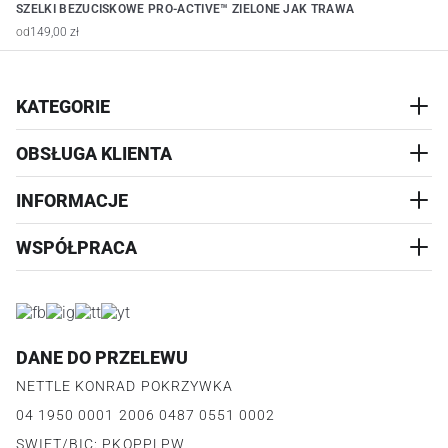
SZELKI BEZUCISKOWE PRO-ACTIVE™ ZIELONE JAK TRAWA
od
149,00 zł
KATEGORIE
OBSŁUGA KLIENTA
AKCESORIA
PRZYSMAKI
INFORMACJE
REALIZACJA I WYSYŁKA
CZŁOWIEK
WYMIANA
WSPÓŁPRACA
WYPRZEDAŻ
KONTAKT
REKLAMACJE
O NAS
ZWROTY ZAMÓWIEŃ
PROGRAM PARTNERSKI
O PRODUKCIE
PŁATNOŚCI
LOGOWANIE I REJESTRACJA
REGULAMIN
FAQ
DANE DO PRZELEWU
JAK DZIAŁA PROGRAM
POLITYKA PRYWATNOŚCI
NETTLE KONRAD POKRZYWKA
REGULAMIN PROGRAMU
PUNKTY LOJALNOŚCIOWE
04 1950 0001 2006 0487 0551 0002
POLITYKA PRYWATNOŚCI PROGRAMU
SWIFT/BIC: PKOPPLPW