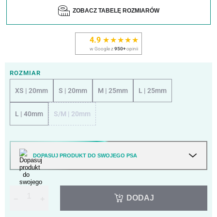
ZOBACZ TABELĘ ROZMIARÓW
4.9
★★★★★
w Google z
950+
opinii
ROZMIAR
XS | 20mm
S | 20mm
M | 25mm
L | 25mm
L | 40mm
S/M | 20mm
DOPASUJ PRODUKT DO SWOJEGO PSA
DODAJ
−
+