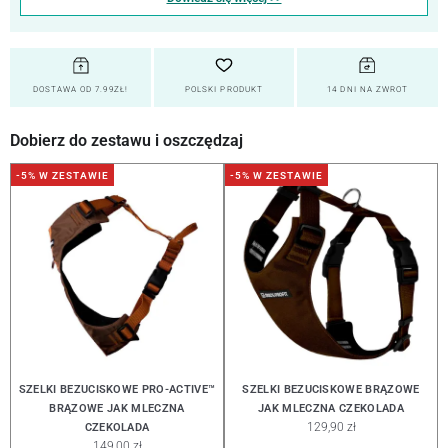
DOSTAWA OD 7.99ZŁ!
POLSKI PRODUKT
14 DNI NA ZWROT
Dobierz do zestawu i oszczędzaj
-5% W ZESTAWIE
-5% W ZESTAWIE
SZELKI BEZUCISKOWE PRO-ACTIVE™
SZELKI BEZUCISKOWE BRĄZOWE
BRĄZOWE JAK MLECZNA
JAK MLECZNA CZEKOLADA
129,90 zł
CZEKOLADA
149,00 zł