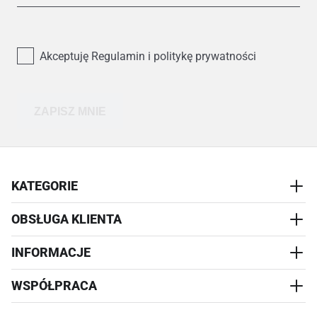
Akceptuję Regulamin i politykę prywatności
ZAPISZ MNIE
KATEGORIE
OBSŁUGA KLIENTA
AKCESORIA
PRZYSMAKI
INFORMACJE
REALIZACJA I WYSYŁKA
CZŁOWIEK
WYMIANA
WSPÓŁPRACA
WYPRZEDAŻ
KONTAKT
REKLAMACJE
O NAS