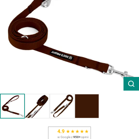
4.9
★★★★★
w Google z
950+
opinii