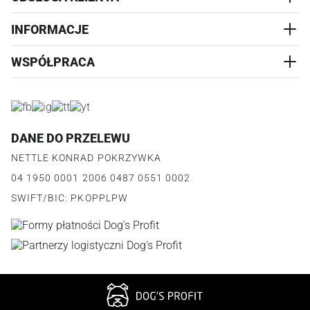
PRZYSMAKI
INFORMACJE
REALIZACJA I WYSYŁKA
CZŁOWIEK
WYMIANA
WSPÓŁPRACA
WYPRZEDAŻ
KONTAKT
REKLAMACJE
O NAS
ZWROTY ZAMÓWIEŃ
PROGRAM PARTNERSKI
O PRODUKCIE
PŁATNOŚCI
LOGOWANIE I REJESTRACJA
REGULAMIN
FAQ
DANE DO PRZELEWU
JAK DZIAŁA PROGRAM
POLITYKA PRYWATNOŚCI
NETTLE KONRAD POKRZYWKA
REGULAMIN PROGRAMU
PUNKTY LOJALNOŚCIOWE
04 1950 0001 2006 0487 0551 0002
POLITYKA PRYWATNOŚCI PROGRAMU
SWIFT/BIC: PKOPPLPW