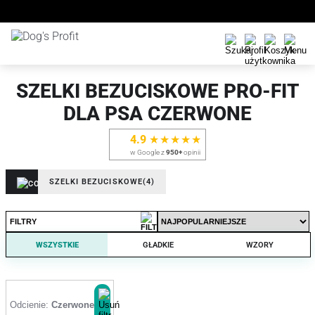
SZELKI BEZUCISKOWE PRO-FIT
DLA PSA CZERWONE
4.9
★★★★★
w Google z
950+
opinii
SZELKI BEZUCISKOWE
(4)
FILTRY
WSZYSTKIE
GŁADKIE
WZORY
Odcienie:
Czerwone