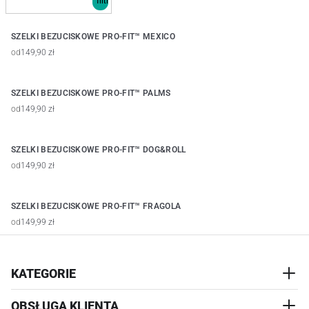
SZELKI BEZUCISKOWE PRO-FIT™ MEXICO
od
149,90 zł
SZELKI BEZUCISKOWE PRO-FIT™ PALMS
od
149,90 zł
SZELKI BEZUCISKOWE PRO-FIT™ DOG&ROLL
od
149,90 zł
SZELKI BEZUCISKOWE PRO-FIT™ FRAGOLA
od
149,99 zł
KATEGORIE
OBSŁUGA KLIENTA
AKCESORIA