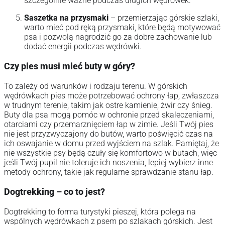
szczególnie ważne podczas długich wędrówek.
Saszetka na przysmaki
– przemierzając górskie szlaki,
warto mieć pod ręką przysmaki, które będą motywować
psa i pozwolą nagrodzić go za dobre zachowanie lub
dodać energii podczas wędrówki.
Czy pies musi mieć buty w góry?
To zależy od warunków i rodzaju terenu. W górskich
wędrówkach pies może potrzebować ochrony łap, zwłaszcza
w trudnym terenie, takim jak ostre kamienie, żwir czy śnieg.
Buty dla psa mogą pomóc w ochronie przed skaleczeniami,
otarciami czy przemarznięciem łap w zimie. Jeśli Twój pies
nie jest przyzwyczajony do butów, warto poświęcić czas na
ich oswajanie w domu przed wyjściem na szlak. Pamiętaj, że
nie wszystkie psy będą czuły się komfortowo w butach, więc
jeśli Twój pupil nie toleruje ich noszenia, lepiej wybierz inne
metody ochrony, takie jak regularne sprawdzanie stanu łap.
Dogtrekking – co to jest?
Dogtrekking to forma turystyki pieszej, która polega na
wspólnych wędrówkach z psem po szlakach górskich. Jest