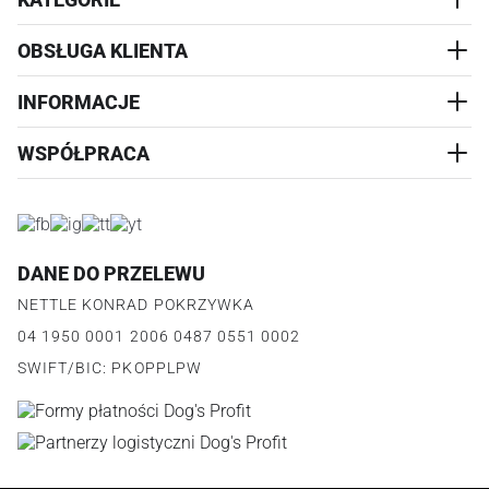
OBSŁUGA KLIENTA
AKCESORIA
PRZYSMAKI
INFORMACJE
REALIZACJA I WYSYŁKA
CZŁOWIEK
WYMIANA
WSPÓŁPRACA
WYPRZEDAŻ
KONTAKT
REKLAMACJE
O NAS
ZWROTY ZAMÓWIEŃ
PROGRAM PARTNERSKI
O PRODUKCIE
PŁATNOŚCI
LOGOWANIE I REJESTRACJA
REGULAMIN
FAQ
DANE DO PRZELEWU
JAK DZIAŁA PROGRAM
POLITYKA PRYWATNOŚCI
NETTLE KONRAD POKRZYWKA
REGULAMIN PROGRAMU
PUNKTY LOJALNOŚCIOWE
04 1950 0001 2006 0487 0551 0002
POLITYKA PRYWATNOŚCI PROGRAMU
SWIFT/BIC: PKOPPLPW