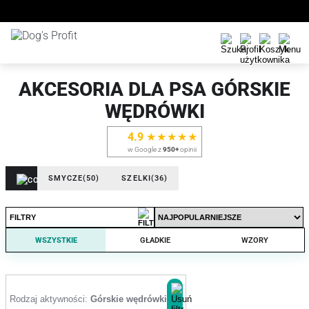
AKCESORIA DLA PSA GÓRSKIE
WĘDRÓWKI
4.9
★★★★★
w Google z
950+
opinii
SMYCZE
(50)
SZELKI
(36)
FILTRY
WSZYSTKIE
GŁADKIE
WZORY
Rodzaj aktywności:
Górskie wędrówki