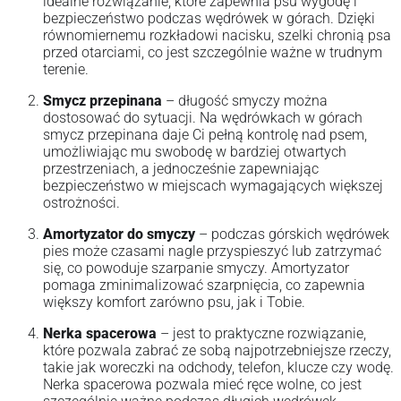
idealne rozwiązanie, które zapewnia psu wygodę i
bezpieczeństwo podczas wędrówek w górach. Dzięki
równomiernemu rozkładowi nacisku, szelki chronią psa
przed otarciami, co jest szczególnie ważne w trudnym
terenie.
Smycz przepinana
– długość smyczy można
dostosować do sytuacji. Na wędrówkach w górach
smycz przepinana daje Ci pełną kontrolę nad psem,
umożliwiając mu swobodę w bardziej otwartych
przestrzeniach, a jednocześnie zapewniając
bezpieczeństwo w miejscach wymagających większej
ostrożności.
Amortyzator do smyczy
– podczas górskich wędrówek
pies może czasami nagle przyspieszyć lub zatrzymać
się, co powoduje szarpanie smyczy. Amortyzator
pomaga zminimalizować szarpnięcia, co zapewnia
większy komfort zarówno psu, jak i Tobie.
Nerka spacerowa
– jest to praktyczne rozwiązanie,
które pozwala zabrać ze sobą najpotrzebniejsze rzeczy,
takie jak woreczki na odchody, telefon, klucze czy wodę.
Nerka spacerowa pozwala mieć ręce wolne, co jest