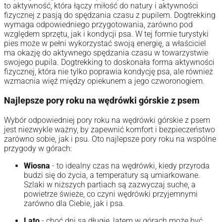
to aktywność, która łączy miłość do natury i aktywności
fizycznej z pasją do spędzania czasu z pupilem. Dogtrekking
wymaga odpowiedniego przygotowania, zarówno pod
względem sprzętu, jak i kondycji psa. W tej formie turystyki
pies może w pełni wykorzystać swoją energię, a właściciel
ma okazję do aktywnego spędzania czasu w towarzystwie
swojego pupila. Dogtrekking to doskonała forma aktywności
fizycznej, która nie tylko poprawia kondycję psa, ale również
wzmacnia więź między opiekunem a jego czworonogiem.
Najlepsze pory roku na wędrówki górskie z psem
Wybór odpowiedniej pory roku na wędrówki górskie z psem
jest niezwykle ważny, by zapewnić komfort i bezpieczeństwo
zarówno sobie, jak i psu. Oto najlepsze pory roku na wspólne
przygody w górach:
Wiosna
- to idealny czas na wędrówki, kiedy przyroda
budzi się do życia, a temperatury są umiarkowane.
Szlaki w niższych partiach są zazwyczaj suche, a
powietrze świeże, co czyni wędrówki przyjemnymi
zarówno dla Ciebie, jak i psa.
Lato
- choć dni są długie, latem w górach może być