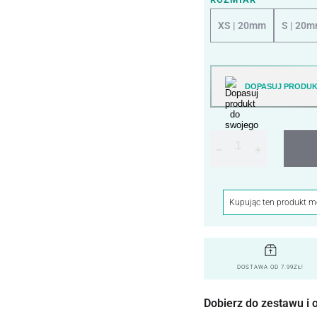
XS | 20mm
S | 20
DOPASUJ PRODUK
−
+
Kupując ten produkt 
DOSTAWA OD 7.99ZŁ!
Dobierz do zestawu i 