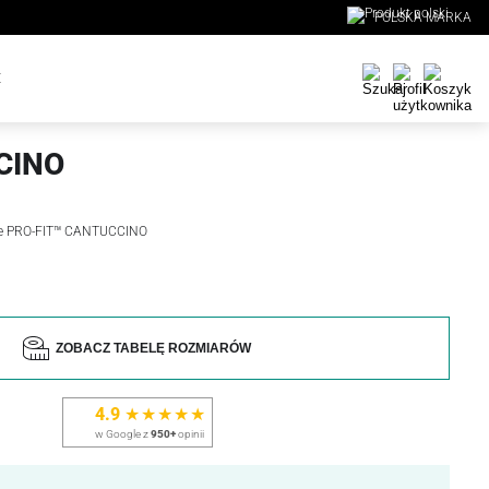
POLSKA MARKA
E
CINO
we PRO-FIT™ CANTUCCINO
ZOBACZ TABELĘ ROZMIARÓW
4.9
★★★★★
w Google z
950+
opinii