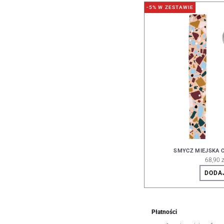
-5% W ZESTAWIE
SMYCZ MIEJSKA 
68,90 z
DODA
Płatności