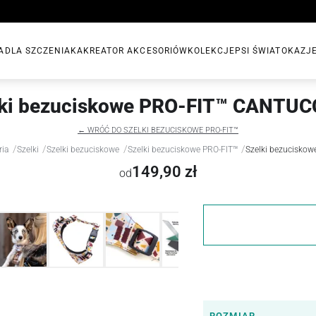
A
DLA SZCZENIAKA
KREATOR AKCESORIÓW
KOLEKCJE
PSI ŚWIAT
OKAZJ
lki bezuciskowe PRO-FIT™ CANTUC
← WRÓĆ DO SZELKI BEZUCISKOWE PRO-FIT™
/
/
/
/
ria
Szelki
Szelki bezuciskowe
Szelki bezuciskowe PRO-FIT™
Szelki bezucisko
149,90 zł
od
ROZMIAR