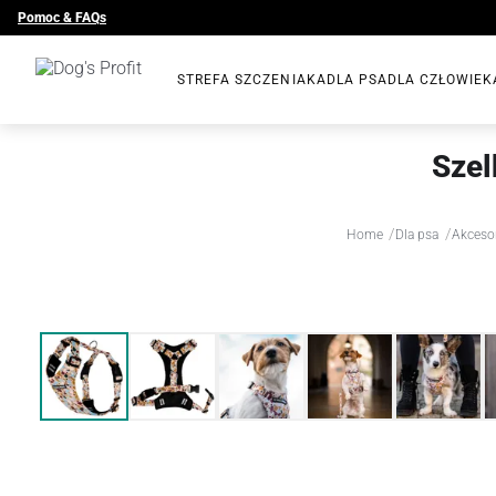
Pomoc & FAQs
STREFA SZCZENIAKA
DLA PSA
DLA CZŁOWIEK
Sze
/
/
Home
Dla psa
Akceso