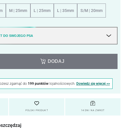
mm
M | 25mm
L | 25mm
L | 35mm
S/M | 20mm
T DO SWOJEGO PSA
DODAJ
możesz zgarnąć do
199 punktów
lojalnościowych.
Dowiedz się więcej >>
POLSKI PRODUKT
14 DNI NA ZWROT
oszczędzaj