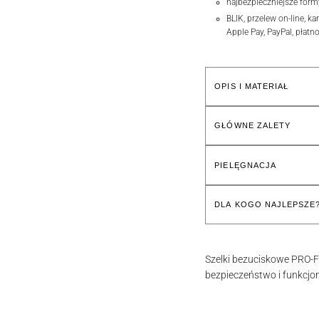
najbezpieczniejsze form
BLIK, przelew on-line, ka
Apple Pay, PayPal, płatn
OPIS I MATERIAŁ
GŁÓWNE ZALETY
PIELĘGNACJA
DLA KOGO NAJLEPSZE
Szelki bezuciskowe PRO-F
bezpieczeństwo i funkcjo