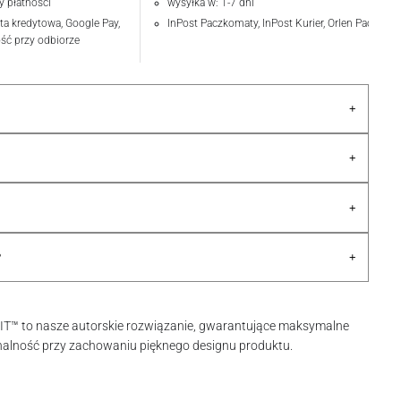
y płatności
wysyłka w: 1-7 dni
rta kredytowa, Google Pay,
InPost Paczkomaty, InPost Kurier, Orlen Paczka
ość przy odbiorze
+
+
+
+
?
IT™ to nasze autorskie rozwiązanie, gwarantujące maksymalne
nalność przy zachowaniu pięknego designu produktu.