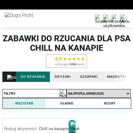
ZABAWKI DO RZUCANIA DLA PSA
CHILL NA KANAPIE
4.9
★★★★★
w Google z
950+
opinii
DO RZUCANIA
GRYZAKI
SZARPAKI
MASKOTKI
FILTRY
WSZYSTKIE
GŁADKIE
WZORY
Rodzaj aktywności:
Chill na kanapie