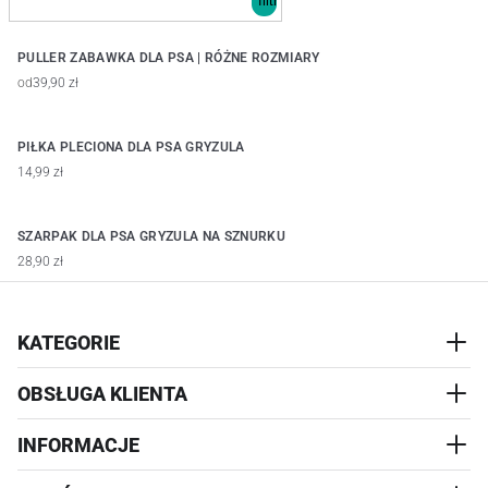
PULLER ZABAWKA DLA PSA | RÓŻNE ROZMIARY
od
39,90 zł
PIŁKA PLECIONA DLA PSA GRYZULA
14,99 zł
SZARPAK DLA PSA GRYZULA NA SZNURKU
28,90 zł
KATEGORIE
OBSŁUGA KLIENTA
AKCESORIA
PRZYSMAKI
INFORMACJE
REALIZACJA I WYSYŁKA
CZŁOWIEK
WYMIANA