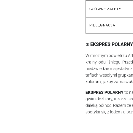
GŁÓWNE ZALETY
PIELĘGNACJA
❄️
EKSPRES POLARNY 
W mroźnym powietrzu Ark
krainy lodu i śniegu. Prz
niedźwiedzie majestatycz
taflach wesołymi grupkam
kolorami, jakby zaprasza
EKSPRES POLARNY
to n
gwiazdozbiory, a zorza s
daleką północ. Razem ze 
spotyka się z lodem, a prz