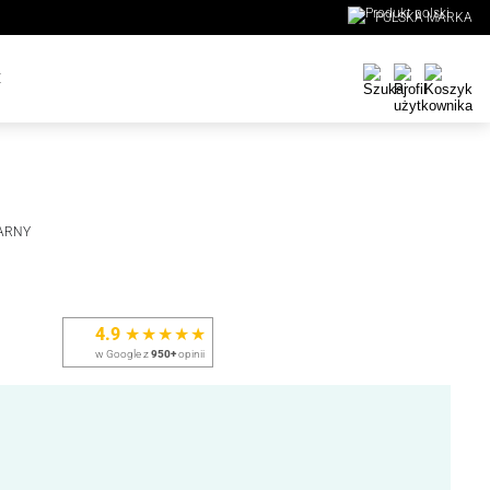
POLSKA MARKA
E
LARNY
4.9
★★★★★
w Google z
950+
opinii