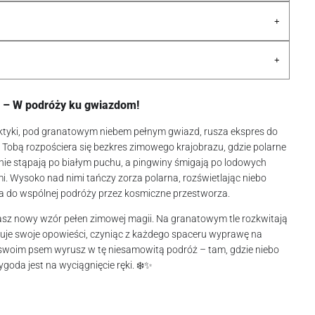
+
+
– W podróży ku gwiazdom!
tyki, pod granatowym niebem pełnym gwiazd, rusza ekspres do
ed Tobą rozpościera się bezkres zimowego krajobrazu, gdzie polarne
nie stąpają po białym puchu, a pingwiny śmigają po lodowych
i. Wysoko nad nimi tańczy zorza polarna, rozświetlając niebo
ła do wspólnej podróży przez kosmiczne przestworza.
asz nowy wzór pełen zimowej magii. Na granatowym tle rozkwitają
nuje swoje opowieści, czyniąc z każdego spaceru wyprawę na
swoim psem wyrusz w tę niesamowitą podróż – tam, gdzie niebo
ygoda jest na wyciągnięcie ręki. ❄️✨