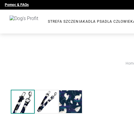
Pomoc & FAQs
STREFA SZCZENIAKA
DLA PSA
DLA CZŁOWIEK
Hom