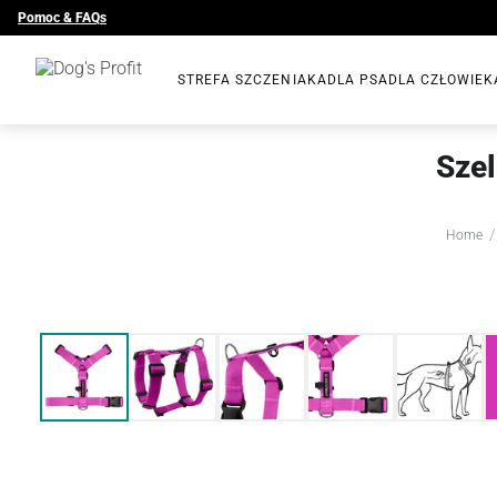
Pomoc & FAQs
STREFA SZCZENIAKA
DLA PSA
DLA CZŁOWIEK
Sze
/
Home