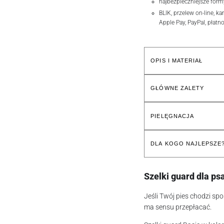
najbezpieczniejsze form
BLIK, przelew on-line, ka
Apple Pay, PayPal, płatn
OPIS I MATERIAŁ
GŁÓWNE ZALETY
PIELĘGNACJA
DLA KOGO NAJLEPSZE
Szelki guard dla ps
Jeśli Twój pies chodzi sp
ma sensu przepłacać.