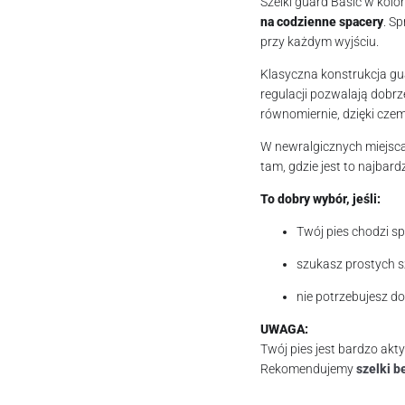
Szelki guard Basic w kol
na codzienne spacery
. S
przy każdym wyjściu.
Klasyczna konstrukcja gu
regulacji pozwalają dobrz
równomiernie, dzięki cze
W newralgicznych miejsc
tam, gdzie jest to najbard
To dobry wybór, jeśli:
Twój pies chodzi s
szukasz prostych s
nie potrzebujesz do
UWAGA:
Twój pies jest bardzo akt
Rekomendujemy
szelki 