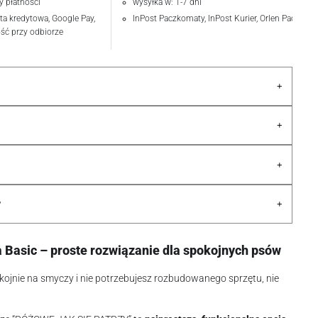
y płatności
wysyłka w: 1-7 dni
rta kredytowa, Google Pay,
InPost Paczkomaty, InPost Kurier, Orlen Paczka
ość przy odbiorze
+
+
+
+
?
a Basic – proste rozwiązanie dla spokojnych psów
okojnie na smyczy i nie potrzebujesz rozbudowanego sprzętu, nie