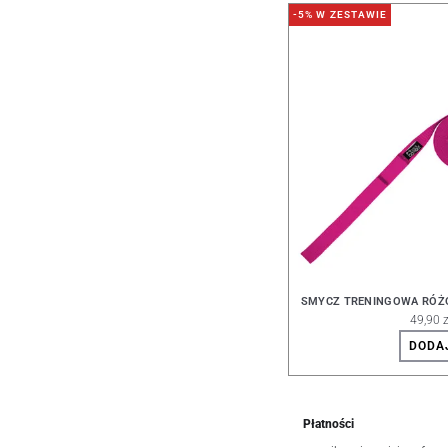
-5% W ZESTAWIE
SMYCZ TRENINGOWA RÓŻO
49,90 z
DODA
Płatności