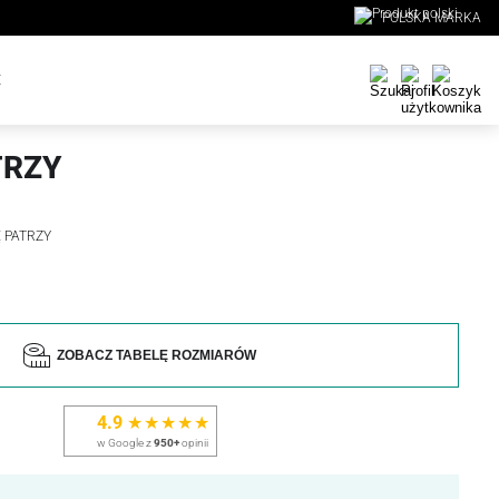
POLSKA MARKA
E
TRZY
Ę PATRZY
ZOBACZ TABELĘ ROZMIARÓW
4.9
★★★★★
w Google z
950+
opinii