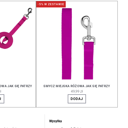
-5% W ZESTAWIE
WA JAK SIĘ PATRZY
SMYCZ MIEJSKA RÓŻOWA JAK SIĘ PATRZY
ł
49,99 zł
J
DODAJ
Wysyłka