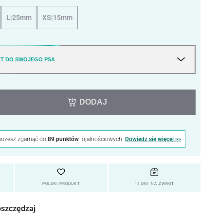
L|25mm
XS|15mm
T DO SWOJEGO PSA
DODAJ
możesz zgarnąć do
89 punktów
lojalnościowych.
Dowiedz się więcej >>
POLSKI PRODUKT
14 DNI NA ZWROT
oszczędzaj