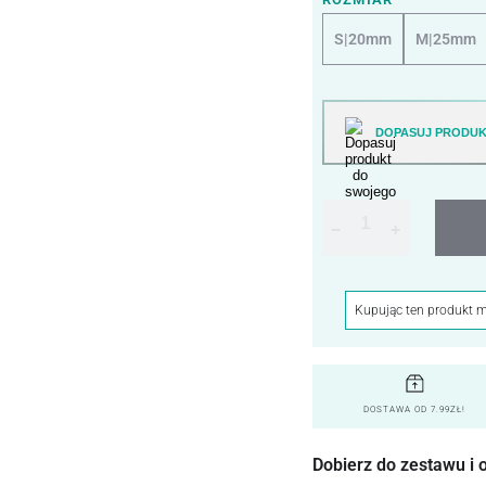
S|20mm
M|25mm
DOPASUJ PRODUK
−
+
Kupując ten produkt 
DOSTAWA OD 7.99ZŁ!
Dobierz do zestawu i 