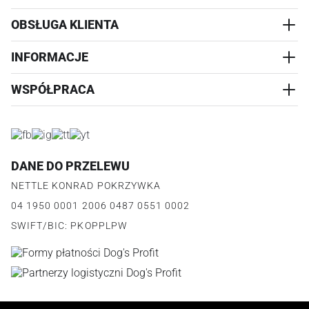
OBSŁUGA KLIENTA
AKCESORIA
PRZYSMAKI
INFORMACJE
REALIZACJA I WYSYŁKA
CZŁOWIEK
WYMIANA
WSPÓŁPRACA
WYPRZEDAŻ
KONTAKT
REKLAMACJE
O NAS
ZWROTY ZAMÓWIEŃ
PROGRAM PARTNERSKI
O PRODUKCIE
PŁATNOŚCI
LOGOWANIE I REJESTRACJA
REGULAMIN
FAQ
DANE DO PRZELEWU
JAK DZIAŁA PROGRAM
POLITYKA PRYWATNOŚCI
NETTLE KONRAD POKRZYWKA
REGULAMIN PROGRAMU
PUNKTY LOJALNOŚCIOWE
04 1950 0001 2006 0487 0551 0002
POLITYKA PRYWATNOŚCI PROGRAMU
SWIFT/BIC: PKOPPLPW