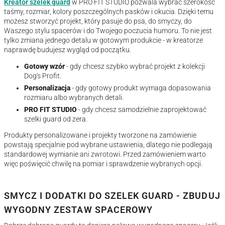
Kreator szelek guard
w PRO FIT STUDIO pozwala wybrać szerokość
taśmy, rozmiar, kolory poszczególnych pasków i okucia. Dzięki temu
możesz stworzyć projekt, który pasuje do psa, do smyczy, do
Waszego stylu spacerów i do Twojego poczucia humoru. To nie jest
tylko zmiana jednego detalu w gotowym produkcie - w kreatorze
naprawdę budujesz wygląd od początku.
Gotowy wzór
- gdy chcesz szybko wybrać projekt z kolekcji
Dog's Profit.
Personalizacja
- gdy gotowy produkt wymaga dopasowania
rozmiaru albo wybranych detali.
PRO FIT STUDIO
- gdy chcesz samodzielnie zaprojektować
szelki guard od zera.
Produkty personalizowane i projekty tworzone na zamówienie
powstają specjalnie pod wybrane ustawienia, dlatego nie podlegają
standardowej wymianie ani zwrotowi. Przed zamówieniem warto
więc poświęcić chwilę na pomiar i sprawdzenie wybranych opcji.
SMYCZ I DODATKI DO SZELEK GUARD - ZBUDUJ
WYGODNY ZESTAW SPACEROWY