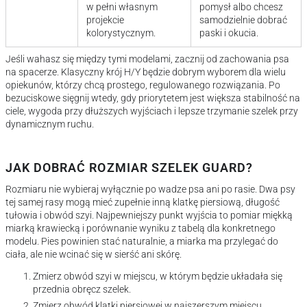
w pełni własnym
pomysł albo chcesz
projekcie
samodzielnie dobrać
kolorystycznym.
paski i okucia.
Jeśli wahasz się między tymi modelami, zacznij od zachowania psa
na spacerze. Klasyczny krój H/Y będzie dobrym wyborem dla wielu
opiekunów, którzy chcą prostego, regulowanego rozwiązania. Po
bezuciskowe sięgnij wtedy, gdy priorytetem jest większa stabilność na
ciele, wygoda przy dłuższych wyjściach i lepsze trzymanie szelek przy
dynamicznym ruchu.
JAK DOBRAĆ ROZMIAR SZELEK GUARD?
Rozmiaru nie wybieraj wyłącznie po wadze psa ani po rasie. Dwa psy
tej samej rasy mogą mieć zupełnie inną klatkę piersiową, długość
tułowia i obwód szyi. Najpewniejszy punkt wyjścia to pomiar miękką
miarką krawiecką i porównanie wyniku z tabelą dla konkretnego
modelu. Pies powinien stać naturalnie, a miarka ma przylegać do
ciała, ale nie wcinać się w sierść ani skórę.
Zmierz obwód szyi w miejscu, w którym będzie układała się
przednia obręcz szelek.
Zmierz obwód klatki piersiowej w najszerszym miejscu.