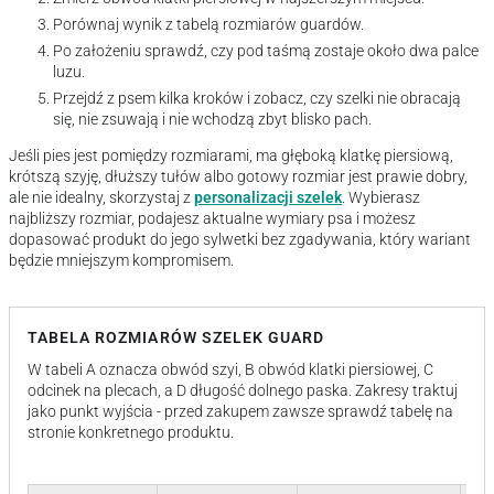
Porównaj wynik z tabelą rozmiarów guardów.
Po założeniu sprawdź, czy pod taśmą zostaje około dwa palce
luzu.
Przejdź z psem kilka kroków i zobacz, czy szelki nie obracają
się, nie zsuwają i nie wchodzą zbyt blisko pach.
Jeśli pies jest pomiędzy rozmiarami, ma głęboką klatkę piersiową,
krótszą szyję, dłuższy tułów albo gotowy rozmiar jest prawie dobry,
ale nie idealny, skorzystaj z
personalizacji szelek
. Wybierasz
najbliższy rozmiar, podajesz aktualne wymiary psa i możesz
dopasować produkt do jego sylwetki bez zgadywania, który wariant
będzie mniejszym kompromisem.
TABELA ROZMIARÓW SZELEK GUARD
W tabeli A oznacza obwód szyi, B obwód klatki piersiowej, C
odcinek na plecach, a D długość dolnego paska. Zakresy traktuj
jako punkt wyjścia - przed zakupem zawsze sprawdź tabelę na
stronie konkretnego produktu.