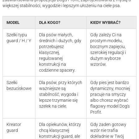
większej stabilności, wygodzie i lepszym ułożeniu na ciele psa.
MODEL
DLA KOGO?
KIEDY WYBRAĆ?
Szelki typu
Dla psów małych,
Gdy zależy Ci na
guard / H / Y
średnich i dużych, gdy
prostym modelu,
potrzebujesz
bocznym zapięciu,
klasycznej,
szerokiej regulacji i
regulowanej
dużym wyborze
konstrukcji na
wzorów.
codzienne spacery.
Szelki
Dla psów, przy których
Gdy pies jest bardzo
bezuciskowe
ważniejsze są
dynamiczny, mocniej
stabilność, wygoda i
pracuje na smyczy
lepsze trzymanie się
albo chcesz wybrać
szelek na ciele.
flagowy model Dog's
Profit.
Kreator
Dla opiekunów, którzy
Gdy żaden gotowy
guard
chcą klasycznej
wzór nie trafia
konstrukcji guard, ale
dokładnie w Twój