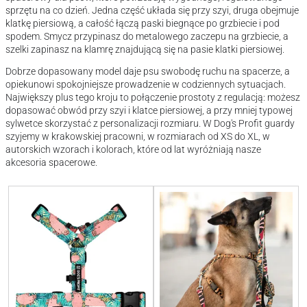
sprzętu na co dzień. Jedna część układa się przy szyi, druga obejmuje
klatkę piersiową, a całość łączą paski biegnące po grzbiecie i pod
spodem. Smycz przypinasz do metalowego zaczepu na grzbiecie, a
szelki zapinasz na klamrę znajdującą się na pasie klatki piersiowej.
Dobrze dopasowany model daje psu swobodę ruchu na spacerze, a
opiekunowi spokojniejsze prowadzenie w codziennych sytuacjach.
Największy plus tego kroju to połączenie prostoty z regulacją: możesz
dopasować obwód przy szyi i klatce piersiowej, a przy mniej typowej
sylwetce skorzystać z personalizacji rozmiaru. W Dog's Profit guardy
szyjemy w krakowskiej pracowni, w rozmiarach od XS do XL, w
autorskich wzorach i kolorach, które od lat wyróżniają nasze
akcesoria spacerowe.