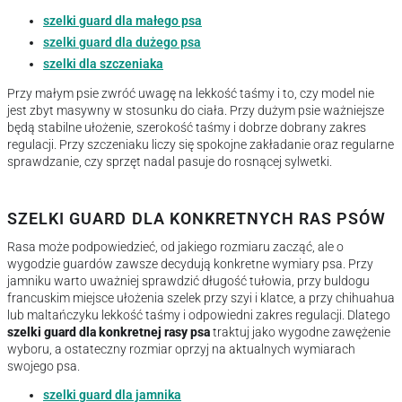
szelki guard dla małego psa
szelki guard dla dużego psa
szelki dla szczeniaka
Przy małym psie zwróć uwagę na lekkość taśmy i to, czy model nie
jest zbyt masywny w stosunku do ciała. Przy dużym psie ważniejsze
będą stabilne ułożenie, szerokość taśmy i dobrze dobrany zakres
regulacji. Przy szczeniaku liczy się spokojne zakładanie oraz regularne
sprawdzanie, czy sprzęt nadal pasuje do rosnącej sylwetki.
SZELKI GUARD DLA KONKRETNYCH RAS PSÓW
Rasa może podpowiedzieć, od jakiego rozmiaru zacząć, ale o
wygodzie guardów zawsze decydują konkretne wymiary psa. Przy
jamniku warto uważniej sprawdzić długość tułowia, przy buldogu
francuskim miejsce ułożenia szelek przy szyi i klatce, a przy chihuahua
lub maltańczyku lekkość taśmy i odpowiedni zakres regulacji. Dlatego
szelki guard dla konkretnej rasy psa
traktuj jako wygodne zawężenie
wyboru, a ostateczny rozmiar oprzyj na aktualnych wymiarach
swojego psa.
szelki guard dla jamnika