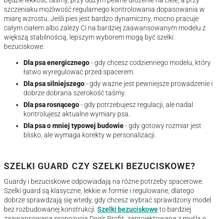
szczeniaku możliwość regularnego kontrolowania dopasowania w
miarę wzrostu. Jeśli pies jest bardzo dynamiczny, mocno pracuje
całym ciałem albo zależy Ci na bardziej zaawansowanym modelu z
większą stabilnością, lepszym wyborem mogą być szelki
bezuciskowe.
Dla psa energicznego
- gdy chcesz codziennego modelu, który
łatwo wyregulować przed spacerem.
Dla psa silniejszego
- gdy ważne jest pewniejsze prowadzenie i
dobrze dobrana szerokość taśmy.
Dla psa rosnącego
- gdy potrzebujesz regulacji, ale nadal
kontrolujesz aktualne wymiary psa.
Dla psa o mniej typowej budowie
- gdy gotowy rozmiar jest
blisko, ale wymaga korekty w personalizacji.
SZELKI GUARD CZY SZELKI BEZUCISKOWE?
Guardy i bezuciskowe odpowiadają na różne potrzeby spacerowe.
Szelki guard są klasyczne, lekkie w formie i regulowane, dlatego
dobrze sprawdzają się wtedy, gdy chcesz wybrać sprawdzony model
bez rozbudowanej konstrukcji.
Szelki bezuciskowe
to bardziej
zaawansowana propozycja Dog's Profit, zaprojektowana z myślą o