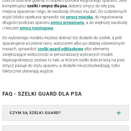
Dobrze dobrane guardy to dopiero połowa wygodnego spaceru. Jeśli
kompletujesz
szelki i smycz dla psa
, dobierz smycz do siły psa,
miejsca spacerów i tego, ile swobody chcesz mu dać. Do codziennych
wyjść blisko opiekuna sprawdzi się
smycz miejska
, do regulowania
długości podczas spaceru
smycz przepinana
, a do większej swobody
i ćwiczeń
smycz treningowa
.
Do wybranego modelu możesz dobrać też dodatki do szelek, a jeśli
spacerujecie wcześnie rano, wieczorem albo po słabiej oświetlonych
trasach, sprawdzić
szelki guard odblaskowe
albo elementy
zwiększające widoczność w personalizacji wybranych modeli.
Najwygodniejszy zestaw to taki, w którym szelki dobrze leżą na psie,
smycz pasuje do stylu spaceru, a dodatki nie przeszkadzają, tylko
faktycznie ułatwiają wyjście.
FAQ - SZELKI GUARD DLA PSA
CZYM SĄ SZELKI GUARD?