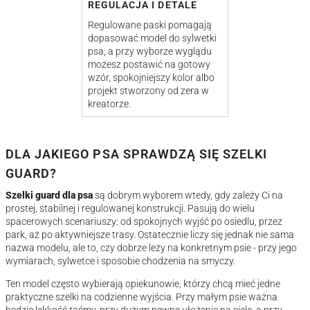
REGULACJA I DETALE
Regulowane paski pomagają
dopasować model do sylwetki
psa, a przy wyborze wyglądu
możesz postawić na gotowy
wzór, spokojniejszy kolor albo
projekt stworzony od zera w
kreatorze.
DLA JAKIEGO PSA SPRAWDZĄ SIĘ SZELKI
GUARD?
Szelki guard dla psa
są dobrym wyborem wtedy, gdy zależy Ci na
prostej, stabilnej i regulowanej konstrukcji. Pasują do wielu
spacerowych scenariuszy: od spokojnych wyjść po osiedlu, przez
park, aż po aktywniejsze trasy. Ostatecznie liczy się jednak nie sama
nazwa modelu, ale to, czy dobrze leży na konkretnym psie - przy jego
wymiarach, sylwetce i sposobie chodzenia na smyczy.
Ten model często wybierają opiekunowie, którzy chcą mieć jedne
praktyczne szelki na codzienne wyjścia. Przy małym psie ważna
będzie lekkość taśmy, przy dużym pewne ułożenie na ciele, a przy