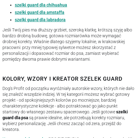
szelki guard dla chihuahua
szelki guard dla amstaffa
szelki guard dla labradora
Jeśli Twój pies ma dłuższy grzbiet, szeroką klatkę, krótszą szyję albo
bardzo drobną budowę, gotowa rozmiarówka może wymagać
drobnej korekty. Właśnie dlatego szyjemy lokalnie, w krakowskiej
pracowni: przy mniej typowej sylwetce możesz skorzystać z
personalizacji i dopasować rozmiar do psa, zamiast wybierać
pomiędzy dwoma prawie dobrymi wariantami.
KOLORY, WZORY I KREATOR SZELEK GUARD
Dog's Profit od początku wyróżniały autorskie wzory, których nie dało
się znaleźć wszędzie indziej. W tej kategorii możesz wybrać gotowy
projekt - od spokojniejszych kolorów po mocniejsze, bardziej
charakterystyczne kolekcje - albo potraktować go jako punkt
startowy do własnego zestawu spacerowego. Jeśli gotowe
szelki
guard dla psa
są prawie idealne, ale potrzebują korekty rozmiaru,
wybierz personalizację. Jeśli chcesz zacząć od zera, przejdź do
kreatora.