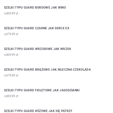
także
szelki bezuciskowe
. Wszystko szyjemy lokalnie, w naszej
SZELKI TYPU GUARD BORDOWE JAK WINO
krakowskiej pracowni, dlatego możesz skorzystać z
personalizacji
, np.
od
69,99 zł
dopasowania rozmiaru, gdy psiak nie mieści się komfortowo w
standardowej rozmiarówce, albo zaprojektować własny model w
PRO
FIT STUDIO
. Przy wyborze pomaga też doświadczenie marki: Dog's
SZELKI TYPU GUARD CZARNE JAK SERCE EX
Profit ma ocenę 4,9 w Google przy niemal 1000 opinii opiekunów
od
79,99 zł
psów.
SZELKI TYPU GUARD WRZOSOWE JAK WRZOS
od
69,99 zł
SZELKI TYPU GUARD BRĄZOWE JAK MLECZNA CZEKOLADA
od
79,99 zł
SZELKI TYPU GUARD FIOLETOWE JAK JAGODZIANKI
od
69,99 zł
SZELKI TYPU GUARD RÓŻOWE JAK SIĘ PATRZY