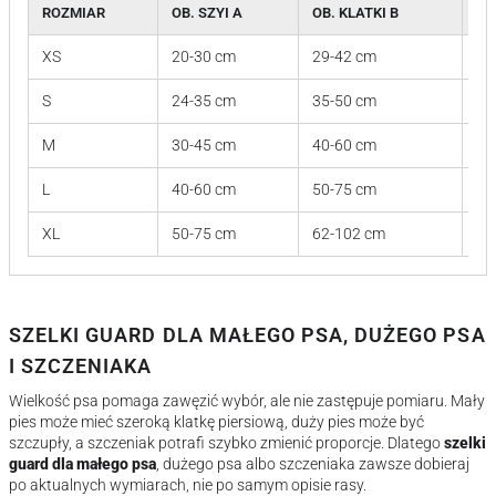
ROZMIAR
OB. SZYI A
OB. KLATKI B
PL
XS
20-30 cm
29-42 cm
8 
S
24-35 cm
35-50 cm
8 
M
30-45 cm
40-60 cm
12
L
40-60 cm
50-75 cm
14
XL
50-75 cm
62-102 cm
18
SZELKI GUARD DLA MAŁEGO PSA, DUŻEGO PSA
I SZCZENIAKA
Wielkość psa pomaga zawęzić wybór, ale nie zastępuje pomiaru. Mały
pies może mieć szeroką klatkę piersiową, duży pies może być
szczupły, a szczeniak potrafi szybko zmienić proporcje. Dlatego
szelki
guard dla małego psa
, dużego psa albo szczeniaka zawsze dobieraj
po aktualnych wymiarach, nie po samym opisie rasy.