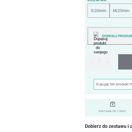
S|20mm
M|25mm
DOPASUJ PRODUK
−
+
Kupując ten produkt 
DOSTAWA OD 7.99ZŁ!
Dobierz do zestawu i 