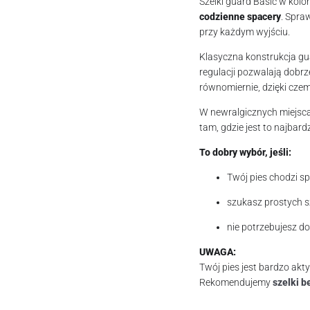
Szelki guard Basic w ko
codzienne spacery
. Spra
przy każdym wyjściu.
Klasyczna konstrukcja gu
regulacji pozwalają dobrz
równomiernie, dzięki cze
W newralgicznych miejsc
tam, gdzie jest to najbard
To dobry wybór, jeśli:
Twój pies chodzi s
szukasz prostych s
nie potrzebujesz do
UWAGA:
Twój pies jest bardzo akt
Rekomendujemy
szelki 