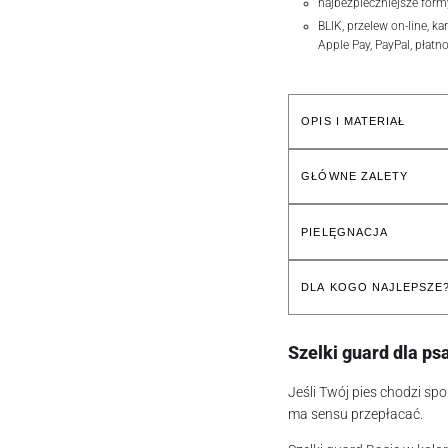
najbezpieczniejsze form
BLIK, przelew on-line, ka
Apple Pay, PayPal, płatn
OPIS I MATERIAŁ
GŁÓWNE ZALETY
PIELĘGNACJA
DLA KOGO NAJLEPSZE
Szelki guard dla ps
Jeśli Twój pies chodzi sp
ma sensu przepłacać.