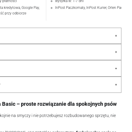
y płatności
wysyłka w: 1-7 dni
rta kredytowa, Google Pay,
InPost Paczkomaty, InPost Kurier, Orlen Paczka
ość przy odbiorze
+
+
+
+
?
a Basic – proste rozwiązanie dla spokojnych psów
okojnie na smyczy i nie potrzebujesz rozbudowanego sprzętu, nie