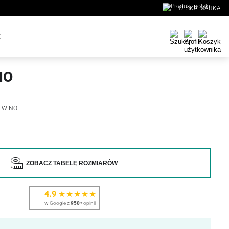
POLSKA MARKA
E
NO
K WINO
ZOBACZ TABELĘ ROZMIARÓW
4.9
★★★★★
w Google z
950+
opinii