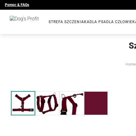
Pomoc & FAQs
STREFA SZCZENIAKA
DLA PSA
DLA CZŁOWIEK
S
Home