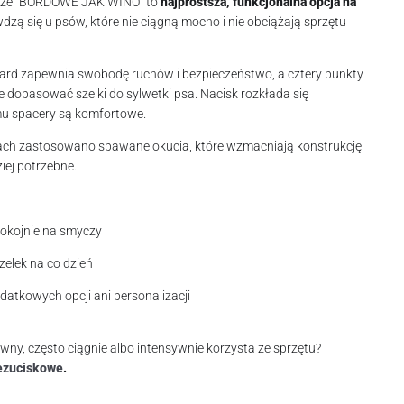
lorze “BORDOWE JAK WINO” to
najprostsza, funkcjonalna opcja na
wdzą się u psów, które nie ciągną mocno i nie obciążają sprzętu
ard zapewnia swobodę ruchów i bezpieczeństwo, a cztery punkty
e dopasować szelki do sylwetki psa. Nacisk rozkłada się
mu spacery są komfortowe.
ach zastosowano spawane okucia, które wzmacniają konstrukcję
ziej potrzebne.
pokojnie na smyczy
zelek na co dzień
datkowych opcji ani personalizacji
ywny, często ciągnie albo intensywnie korzysta ze sprzętu?
bezuciskowe
.