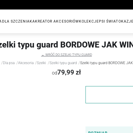
A
DLA SZCZENIAKA
KREATOR AKCESORIÓW
KOLEKCJE
PSI ŚWIAT
OKAZJ
zelki typu guard BORDOWE JAK WI
← WRÓĆ DO SZELKI TYPU GUARD
/
/
/
/
/
Dla psa
Akcesoria
Szelki
Szelki typu guard
Szelki typu guard BORDOWE JA
79,99 zł
od
ROZMIAR