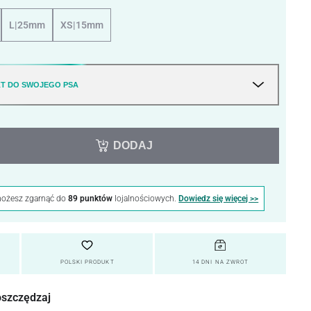
L|25mm
XS|15mm
T DO SWOJEGO PSA
DODAJ
możesz zgarnąć do
89 punktów
lojalnościowych.
Dowiedz się więcej >>
POLSKI PRODUKT
14 DNI NA ZWROT
oszczędzaj