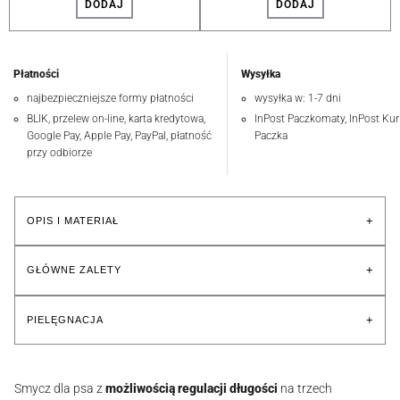
DODAJ
DODAJ
Płatności
Wysyłka
najbezpieczniejsze formy płatności
wysyłka w: 1-7 dni
BLIK, przelew on-line, karta kredytowa,
InPost Paczkomaty, InPost Kuri
Google Pay, Apple Pay, PayPal, płatność
Paczka
przy odbiorze
+
OPIS I MATERIAŁ
+
GŁÓWNE ZALETY
+
PIELĘGNACJA
Smycz dla psa z
możliwością regulacji długości
na trzech