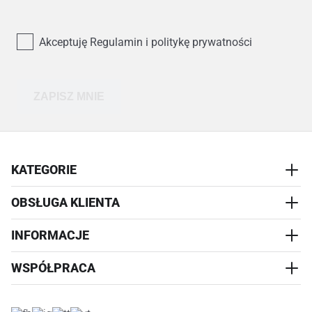
Akceptuję Regulamin i politykę prywatności
ZAPISZ MNIE
KATEGORIE
OBSŁUGA KLIENTA
AKCESORIA
PRZYSMAKI
INFORMACJE
REALIZACJA I WYSYŁKA
CZŁOWIEK
WYMIANA
WSPÓŁPRACA
WYPRZEDAŻ
KONTAKT
REKLAMACJE
O NAS
ZWROTY ZAMÓWIEŃ
PROGRAM PARTNERSKI