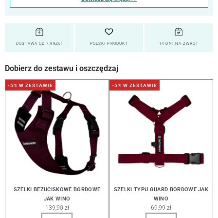
DOSTAWA OD 7.99ZŁ!
POLSKI PRODUKT
14 DNI NA ZWROT
Dobierz do zestawu i oszczędzaj
-5% W ZESTAWIE
-5% W ZESTAWIE
SZELKI BEZUCISKOWE BORDOWE
SZELKI TYPU GUARD BORDOWE JAK
JAK WINO
WINO
139,90 zł
69,99 zł