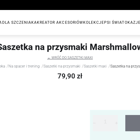
A
DLA SZCZENIAKA
KREATOR AKCESORIÓW
KOLEKCJE
PSI ŚWIAT
OKAZJ
Saszetka na przysmaki Marshmallo
← WRÓĆ DO SASZETKI MAXI
/
/
/
/
eka
Na spacer i trening
Saszetki na przysmaki
Saszetki maxi
Saszetka na prz
79,90 zł
−
+