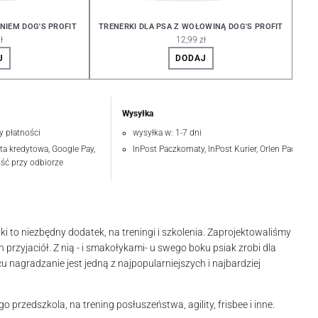
ENIEM DOG'S PROFIT
TRENERKI DLA PSA Z WOŁOWINĄ DOG'S PROFIT
ł
12,99 zł
J
DODAJ
Wysyłka
y płatności
wysyłka w: 1-7 dni
rta kredytowa, Google Pay,
InPost Paczkomaty, InPost Kurier, Orlen Paczka
ość przy odbiorze
i to niezbędny dodatek, na treningi i szkolenia. Zaprojektowaliśmy
h przyjaciół. Z nią - i smakołykami- u swego boku psiak zrobi dla
u nagradzanie jest jedną z najpopularniejszych i najbardziej
!
go przedszkola, na trening posłuszeństwa, agility, frisbee i inne.