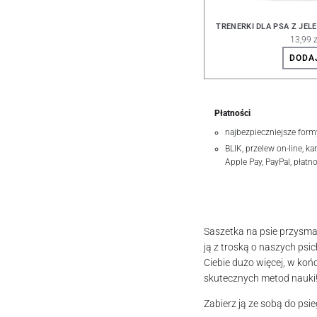
TRENERKI DLA PSA Z JEL
13,99 z
DODA
Płatności
najbezpieczniejsze form
BLIK, przelew on-line, ka
Apple Pay, PayPal, płatn
Saszetka na psie przysmak
ją z troską o naszych psic
Ciebie dużo więcej, w końc
skutecznych metod nauki
Zabierz ją ze sobą do psie