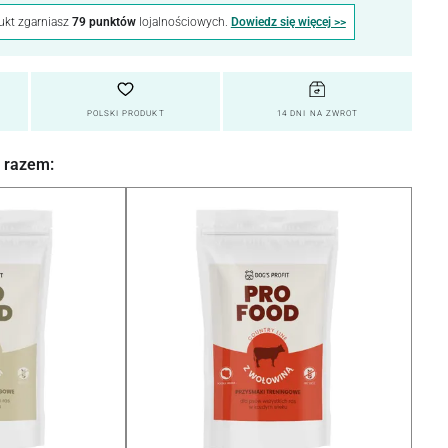
ukt zgarniasz
79 punktów
lojalnościowych.
Dowiedz się więcej >>
POLSKI PRODUKT
14 DNI NA ZWROT
 razem: