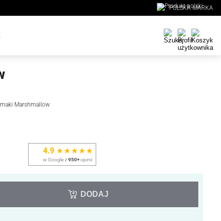
POLSKA MARKA
E
w
ysmaki Marshmallow
4.9
★★★★★
w Google z
950+
opinii
DODAJ