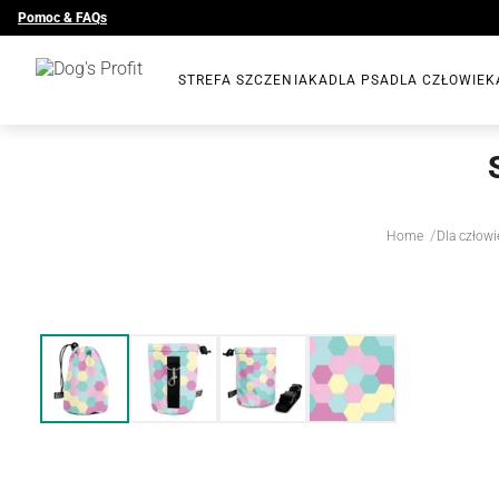
Pomoc & FAQs
STREFA SZCZENIAKA
DLA PSA
DLA CZŁOWIEK
/
Home
Dla człowi