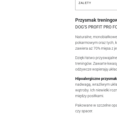
ZALETY
Przysmak treningow
DOG’S PROFIT PRO 
Naturalne, monobiałkowe t
pokarmowym oraz tych, kt
zawiera aż 70% mięsa z j
Dzięki łatwo przyswajalne
treningów. Zawarte kwasy
odżywcze wspierają układ
Hipoalergiczne przysmak
nadwagą, wrażliwym ukła
wątroby. Ich niewielki roz
między posiłkami.
Pakowane w szczelne opak
czy spacer.