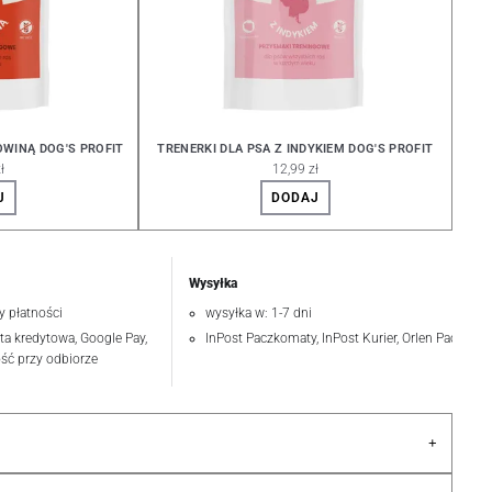
OWINĄ DOG'S PROFIT
TRENERKI DLA PSA Z INDYKIEM DOG'S PROFIT
ł
12,99 zł
J
DODAJ
Wysyłka
y płatności
wysyłka w: 1-7 dni
rta kredytowa, Google Pay,
InPost Paczkomaty, InPost Kurier, Orlen Paczka
ość przy odbiorze
+