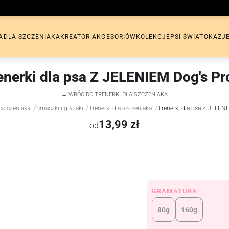
A
DLA SZCZENIAKA
KREATOR AKCESORIÓW
KOLEKCJE
PSI ŚWIAT
OKAZJ
enerki dla psa Z JELENIEM Dog's Pro
← WRÓĆ DO TRENERKI DLA SZCZENIAKA
/
/
/
 szczeniaka
Smaczki i gryzaki
Trenerki dla szczeniaka
Trenerki dla psa Z JELENI
13,99 zł
od
GRAMATURA
80g
160g