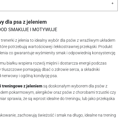
+
y dla psa z jeleniem
FOOD SMAKUJE I MOTYWUJE
renerki z jelenia to idealny wybór dla psów z wrażliwym układem
óre potrzebują wartościowej i lekkostrawnej przekąski. Produkt
elenia co gwarantuje wyśmienity smak i odpowiednią konsystencję.
mu białku wspiera rozwój mięśni i dostarcza energii podczas
 tłuszczowe pomagają dbać o zdrowie serca, a składniki
 nerwowy i ogólną kondycję psa.
i treningowe z jeleniem
są doskonałym wyborem dla psów z
dem pokarmowym, alergików oraz psów z chorobami trzustki czy
miar sprawia, że są wprost idealne do treningu, lub jako przekąska
owanie, zachowują świeżość i smak na długo, idealne na trening