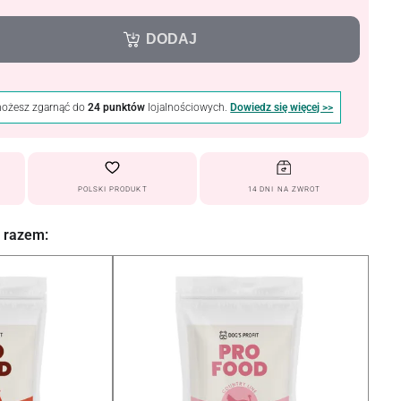
DODAJ
możesz zgarnąć do
24 punktów
lojalnościowych.
Dowiedz się więcej >>
POLSKI PRODUKT
14 DNI NA ZWROT
 razem: