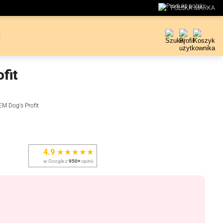
POLSKA MARKA
E
fit
EM Dog's Profit
4.9
★★★★★
w Google z
950+
opinii