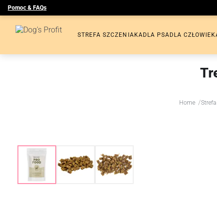
Pomoc & FAQs
STREFA SZCZENIAKA
DLA PSA
DLA CZŁOWIEK
Tr
/
Home
Strefa