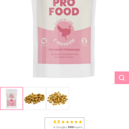
4.9
★★★★★
w Google z
950+
opinii