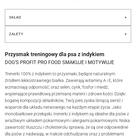
+
SKŁAD
+
ZALETY
Przysmak treningowy dla psa z indykiem
DOG’S PROFIT PRO FOOD SMAKUJE I MOTYWUJE
Trenerki 100% z indykiem to przysmaki, będące naturalnym
źródłem lekkostrawnego białka. Zawierają witaminy A i E, które
wzmacniają odporność, oraz selen, cynk, fosfor i miedź,
wspierające prawidłową przemianę materii i zdrowe kości. Dzięki
bogatej kompozycji składników, Twój pies zyska lśniącą sierść i
wsparcie dla układu nerwowego na każdym etapie życia. Jako
monobiałkowe przekąski, trenerki z indykiem są idealne dla psów z
wrażliwym układem pokarmowym i alergiami pokarmowymi. Niska
zawartość tłuszczu i cholesterolu sprawia, że są one odpowiednie
dla psów z nadwagą, w trakcie odchudzania oraz z problemami