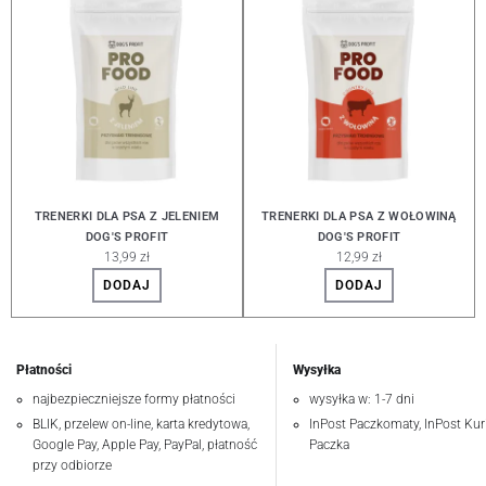
TRENERKI DLA PSA Z JELENIEM
TRENERKI DLA PSA Z WOŁOWINĄ
DOG'S PROFIT
DOG'S PROFIT
13,99 zł
12,99 zł
DODAJ
DODAJ
Płatności
Wysyłka
najbezpieczniejsze formy płatności
wysyłka w: 1-7 dni
BLIK, przelew on-line, karta kredytowa,
InPost Paczkomaty, InPost Kuri
Google Pay, Apple Pay, PayPal, płatność
Paczka
przy odbiorze