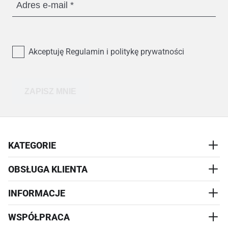
Adres e-mail
Akceptuję Regulamin i politykę prywatności
ZAPISZ MNIE
KATEGORIE
OBSŁUGA KLIENTA
AKCESORIA
PRZYSMAKI
INFORMACJE
REALIZACJA I WYSYŁKA
CZŁOWIEK
WYMIANA
WSPÓŁPRACA
WYPRZEDAŻ
KONTAKT
REKLAMACJE