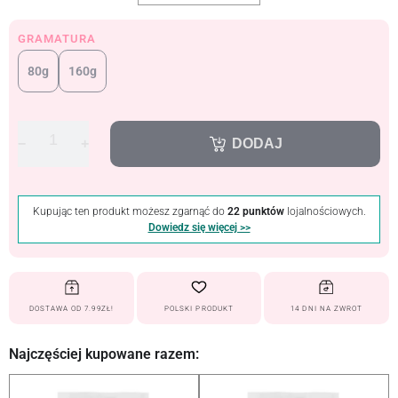
GRAMATURA
80g
160g
−
+
DODAJ
Kupując ten produkt możesz zgarnąć do
22 punktów
lojalnościowych.
Dowiedz się więcej >>
DOSTAWA OD 7.99ZŁ!
POLSKI PRODUKT
14 DNI NA ZWROT
Najczęściej kupowane razem: