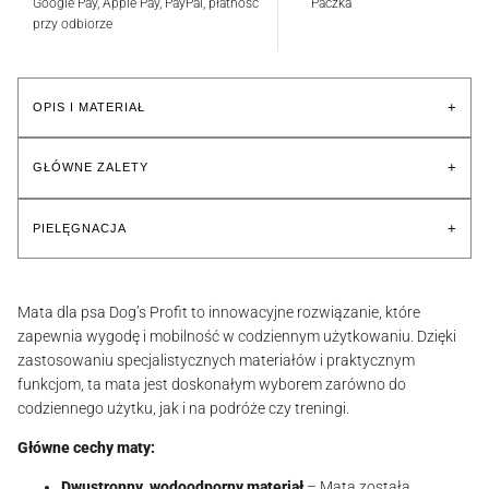
Google Pay, Apple Pay, PayPal, płatność
Paczka
przy odbiorze
+
OPIS I MATERIAŁ
+
GŁÓWNE ZALETY
+
PIELĘGNACJA
Mata dla psa Dog’s Profit to innowacyjne rozwiązanie, które
zapewnia wygodę i mobilność w codziennym użytkowaniu. Dzięki
zastosowaniu specjalistycznych materiałów i praktycznym
funkcjom, ta mata jest doskonałym wyborem zarówno do
codziennego użytku, jak i na podróże czy treningi.
Główne cechy maty:
Dwustronny, wodoodporny materiał
– Mata została