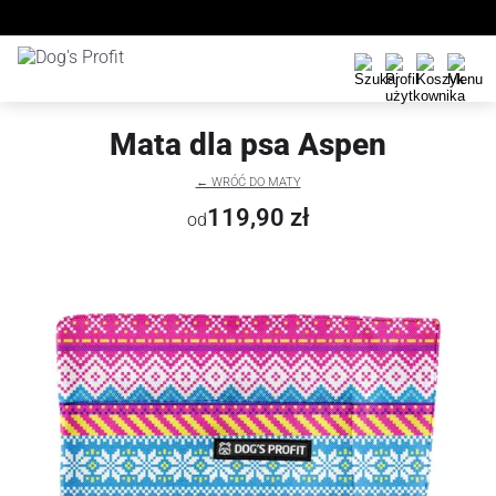
Mata dla psa Aspen
← WRÓĆ DO MATY
119,90 zł
od