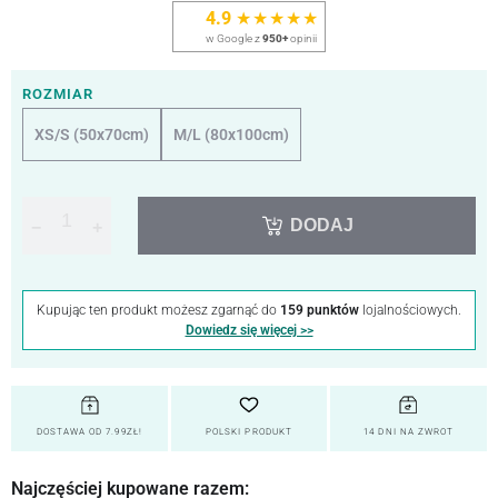
4.9
★★★★★
w Google z
950+
opinii
ROZMIAR
XS/S (50x70cm)
M/L (80x100cm)
DODAJ
−
+
Kupując ten produkt możesz zgarnąć do
159 punktów
lojalnościowych.
Dowiedz się więcej >>
DOSTAWA OD 7.99ZŁ!
POLSKI PRODUKT
14 DNI NA ZWROT
Najczęściej kupowane razem: