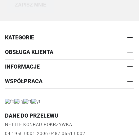
ZAPISZ MNIE
KATEGORIE
OBSŁUGA KLIENTA
AKCESORIA
PRZYSMAKI
INFORMACJE
REALIZACJA I WYSYŁKA
CZŁOWIEK
WYMIANA
WSPÓŁPRACA
WYPRZEDAŻ
KONTAKT
REKLAMACJE
O NAS
ZWROTY ZAMÓWIEŃ
PROGRAM PARTNERSKI
O PRODUKCIE
PŁATNOŚCI
LOGOWANIE I REJESTRACJA
REGULAMIN
FAQ
DANE DO PRZELEWU
JAK DZIAŁA PROGRAM
POLITYKA PRYWATNOŚCI
NETTLE KONRAD POKRZYWKA
REGULAMIN PROGRAMU
PUNKTY LOJALNOŚCIOWE
04 1950 0001 2006 0487 0551 0002
POLITYKA PRYWATNOŚCI PROGRAMU