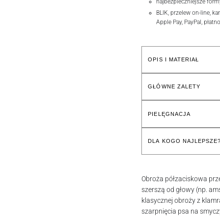
najbezpieczniejsze form
BLIK, przelew on-line, ka
Apple Pay, PayPal, płatn
OPIS I MATERIAŁ
GŁÓWNE ZALETY
PIELĘGNACJA
DLA KOGO NAJLEPSZE
Obroża półzaciskowa przez
szerszą od głowy (np. ams
klasycznej obroży z klamr
szarpnięcia psa na smycz