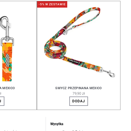
-5% W ZESTAWIE
A MEXICO
SMYCZ PRZEPINANA MEXICO
ł
79,90 zł
J
DODAJ
Wysyłka