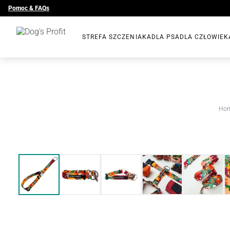
Pomoc & FAQs
STREFA SZCZENIAKA
DLA PSA
DLA CZŁOWIEK
Ho