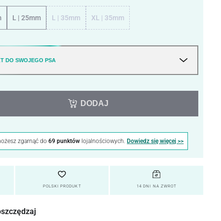
m
L | 25mm
L | 35mm
XL | 35mm
T DO SWOJEGO PSA
DODAJ
możesz zgarnąć do
69 punktów
lojalnościowych.
Dowiedz się więcej >>
POLSKI PRODUKT
14 DNI NA ZWROT
oszczędzaj