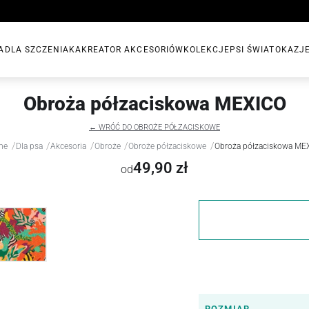
A
DLA SZCZENIAKA
KREATOR AKCESORIÓW
KOLEKCJE
PSI ŚWIAT
OKAZJ
Obroża półzaciskowa MEXICO
← WRÓĆ DO OBROŻE PÓŁZACISKOWE
/
/
/
/
/
me
Dla psa
Akcesoria
Obroże
Obroże półzaciskowe
Obroża półzaciskowa ME
49,90 zł
od
ROZMIAR