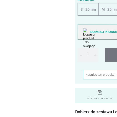
S | 20mm
M | 25m
DOPASUJ PRODUK
−
+
Kupując ten produkt 
DOSTAWA OD 7.99ZŁ!
Dobierz do zestawu i 