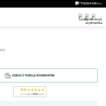
POLSKA MARKA
E
XICO
ZOBACZ TABELĘ ROZMIARÓW
4.9
★★★★★
w Google z
950+
opinii