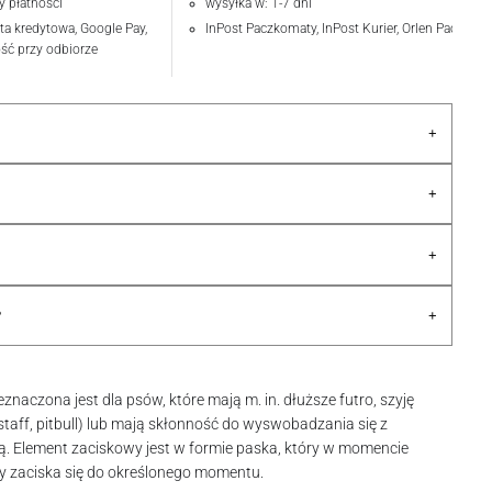
y płatności
wysyłka w: 1-7 dni
rta kredytowa, Google Pay,
InPost Paczkomaty, InPost Kurier, Orlen Paczka
ość przy odbiorze
+
+
+
+
?
naczona jest dla psów, które mają m. in. dłuższe futro, szyję
taff, pitbull) lub mają skłonność do wyswobadzania się z
ą. Element zaciskowy jest w formie paska, który w momencie
y zaciska się do określonego momentu.