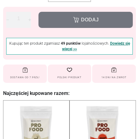
−
+
DODAJ
Kupując ten produkt zgarniasz
49 punktów
lojalnościowych.
Dowiedz się
więcej >>
DOSTAWA OD 7.99ZŁ!
POLSKI PRODUKT
14 DNI NA ZWROT
Najczęściej kupowane razem: