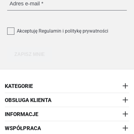
Adres e-mail
Akceptuję Regulamin i politykę prywatności
ZAPISZ MNIE
KATEGORIE
OBSŁUGA KLIENTA
AKCESORIA
PRZYSMAKI
INFORMACJE
REALIZACJA I WYSYŁKA
CZŁOWIEK
WYMIANA
WSPÓŁPRACA
WYPRZEDAŻ
KONTAKT
REKLAMACJE