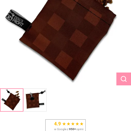
4.9
★★★★★
w Google z
950+
opinii