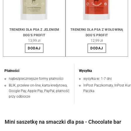
TRENERKI DLA PSA Z JELENIEM
TRENERKI DLA PSA Z WOŁOWINĄ
DOG'S PROFIT
DOG'S PROFIT
13,99 zł
12,99 zł
DODAJ
DODAJ
Płatności
Wysyłka
najbezpieczniejsze formy płatności
wysyłka w: 1-7 dni
BLIK, przelew on-line, karta kredytowa,
InPost Paczkomaty, InPost Kuri
Google Pay, Apple Pay, PayPal, płatność
Paczka
przy odbiorze
Mini saszetkę na smaczki dla psa - Chocolate bar