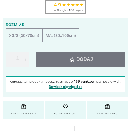
4.9
★★★★★
w Google z
950+
opinii
ROZMIAR
XS/S (50x70cm)
M/L (80x100cm)
DODAJ
−
+
Kupując ten produkt możesz zgarnąć do
159 punktów
lojalnościowych.
Dowiedz się więcej >>
DOSTAWA OD 7.99ZŁ!
POLSKI PRODUKT
14 DNI NA ZWROT