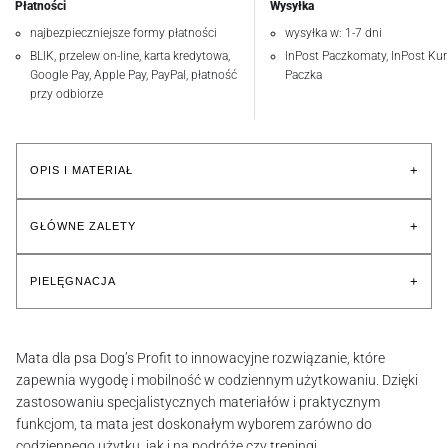
Płatności
Wysyłka
najbezpieczniejsze formy płatności
wysyłka w: 1-7 dni
BLIK, przelew on-line, karta kredytowa,
InPost Paczkomaty, InPost Kuri
Google Pay, Apple Pay, PayPal, płatność
Paczka
przy odbiorze
+
OPIS I MATERIAŁ
+
GŁÓWNE ZALETY
+
PIELĘGNACJA
Mata dla psa Dog’s Profit to innowacyjne rozwiązanie, które
zapewnia wygodę i mobilność w codziennym użytkowaniu. Dzięki
zastosowaniu specjalistycznych materiałów i praktycznym
funkcjom, ta mata jest doskonałym wyborem zarówno do
codziennego użytku, jak i na podróże czy treningi.