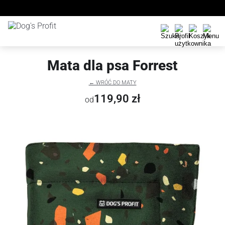
Mata dla psa Forrest
← WRÓĆ DO MATY
119,90 zł
od