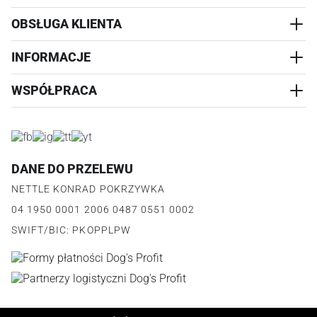
OBSŁUGA KLIENTA
AKCESORIA
PRZYSMAKI
INFORMACJE
REALIZACJA I WYSYŁKA
CZŁOWIEK
WYMIANA
WSPÓŁPRACA
WYPRZEDAŻ
KONTAKT
REKLAMACJE
O NAS
ZWROTY ZAMÓWIEŃ
PROGRAM PARTNERSKI
O PRODUKCIE
PŁATNOŚCI
LOGOWANIE I REJESTRACJA
REGULAMIN
FAQ
DANE DO PRZELEWU
JAK DZIAŁA PROGRAM
POLITYKA PRYWATNOŚCI
NETTLE KONRAD POKRZYWKA
REGULAMIN PROGRAMU
PUNKTY LOJALNOŚCIOWE
04 1950 0001 2006 0487 0551 0002
POLITYKA PRYWATNOŚCI PROGRAMU
SWIFT/BIC: PKOPPLPW