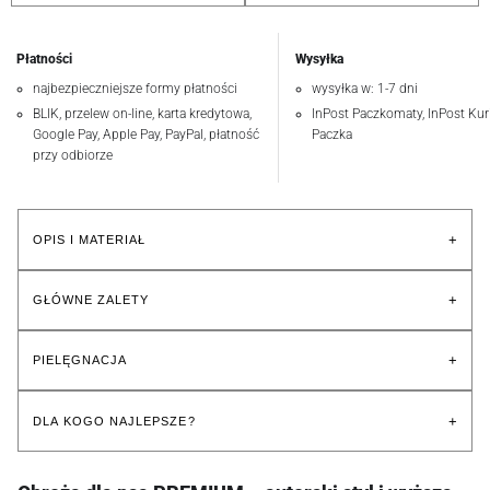
Płatności
Wysyłka
najbezpieczniejsze formy płatności
wysyłka w: 1-7 dni
BLIK, przelew on-line, karta kredytowa,
InPost Paczkomaty, InPost Kuri
Google Pay, Apple Pay, PayPal, płatność
Paczka
przy odbiorze
+
OPIS I MATERIAŁ
+
GŁÓWNE ZALETY
+
PIELĘGNACJA
+
DLA KOGO NAJLEPSZE?