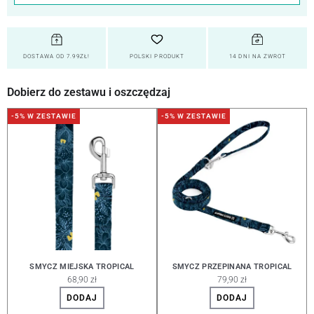
DOSTAWA OD 7.99ZŁ!
POLSKI PRODUKT
14 DNI NA ZWROT
Dobierz do zestawu i oszczędzaj
-5% W ZESTAWIE
-5% W ZESTAWIE
SMYCZ MIEJSKA TROPICAL
SMYCZ PRZEPINANA TROPICAL
68,90 zł
79,90 zł
DODAJ
DODAJ