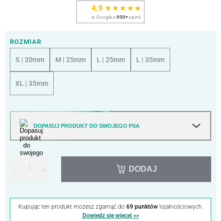
4.9
★★★★★
w Google z
950+
opinii
ROZMIAR
S | 20mm
M | 25mm
L | 25mm
L | 35mm
XL | 35mm
DOPASUJ PRODUKT DO SWOJEGO PSA
DODAJ
−
+
Kupując ten produkt możesz zgarnąć do
69 punktów
lojalnościowych.
Dowiedz się więcej >>