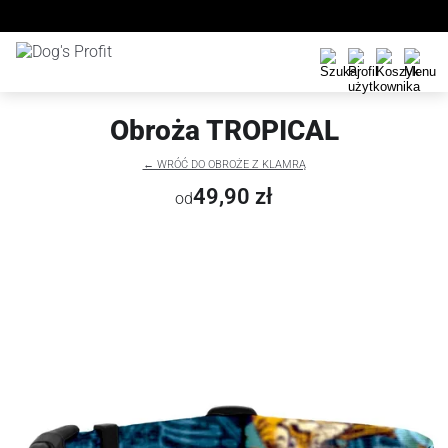
Obroża TROPICAL
← WRÓĆ DO OBROŻE Z KLAMRĄ
49,90 zł
od