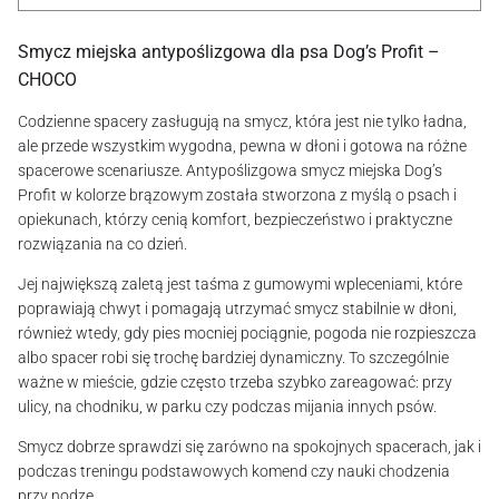
Smycz miejska antypoślizgowa dla psa Dog’s Profit –
CHOCO
Codzienne spacery zasługują na smycz, która jest nie tylko ładna,
ale przede wszystkim wygodna, pewna w dłoni i gotowa na różne
spacerowe scenariusze. Antypoślizgowa smycz miejska Dog’s
Profit w kolorze brązowym została stworzona z myślą o psach i
opiekunach, którzy cenią komfort, bezpieczeństwo i praktyczne
rozwiązania na co dzień.
Jej największą zaletą jest taśma z gumowymi wpleceniami, które
poprawiają chwyt i pomagają utrzymać smycz stabilnie w dłoni,
również wtedy, gdy pies mocniej pociągnie, pogoda nie rozpieszcza
albo spacer robi się trochę bardziej dynamiczny. To szczególnie
ważne w mieście, gdzie często trzeba szybko zareagować: przy
ulicy, na chodniku, w parku czy podczas mijania innych psów.
Smycz dobrze sprawdzi się zarówno na spokojnych spacerach, jak i
podczas treningu podstawowych komend czy nauki chodzenia
przy nodze.