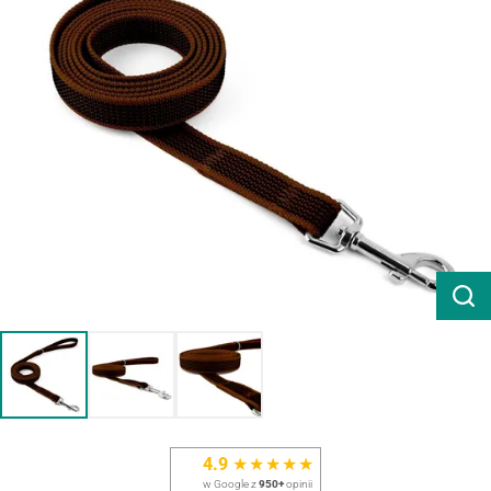
4.9
★★★★★
w Google z
950+
opinii