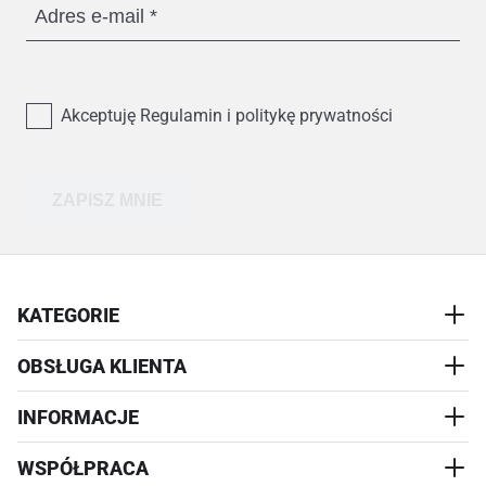
Adres e-mail
Akceptuję Regulamin i politykę prywatności
ZAPISZ MNIE
KATEGORIE
OBSŁUGA KLIENTA
AKCESORIA
PRZYSMAKI
INFORMACJE
REALIZACJA I WYSYŁKA
CZŁOWIEK
WYMIANA
WSPÓŁPRACA
WYPRZEDAŻ
KONTAKT
REKLAMACJE