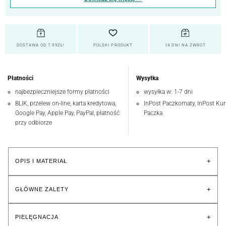
DOSTAWA OD 7.99ZŁ!
POLSKI PRODUKT
14 DNI NA ZWROT
Płatności
Wysyłka
najbezpieczniejsze formy płatności
wysyłka w: 1-7 dni
BLIK, przelew on-line, karta kredytowa,
InPost Paczkomaty, InPost Kuri
Google Pay, Apple Pay, PayPal, płatność
Paczka
przy odbiorze
+
OPIS I MATERIAŁ
+
GŁÓWNE ZALETY
+
PIELĘGNACJA