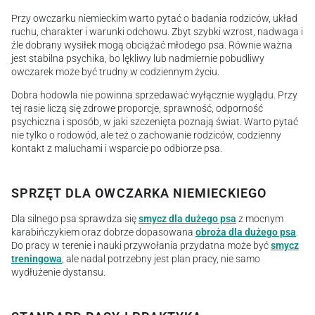
Przy owczarku niemieckim warto pytać o badania rodziców, układ
ruchu, charakter i warunki odchowu. Zbyt szybki wzrost, nadwaga i
źle dobrany wysiłek mogą obciążać młodego psa. Równie ważna
jest stabilna psychika, bo lękliwy lub nadmiernie pobudliwy
owczarek może być trudny w codziennym życiu.
Dobra hodowla nie powinna sprzedawać wyłącznie wyglądu. Przy
tej rasie liczą się zdrowe proporcje, sprawność, odporność
psychiczna i sposób, w jaki szczenięta poznają świat. Warto pytać
nie tylko o rodowód, ale też o zachowanie rodziców, codzienny
kontakt z maluchami i wsparcie po odbiorze psa.
SPRZĘT DLA OWCZARKA NIEMIECKIEGO
Dla silnego psa sprawdza się
smycz dla dużego psa
z mocnym
karabińczykiem oraz dobrze dopasowana
obroża dla dużego psa
.
Do pracy w terenie i nauki przywołania przydatna może być
smycz
treningowa
, ale nadal potrzebny jest plan pracy, nie samo
wydłużenie dystansu.