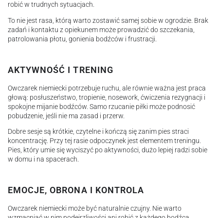
robić w trudnych sytuacjach.
To nie jest rasa, którą warto zostawić samej sobie w ogrodzie. Brak
zadań i kontaktu z opiekunem może prowadzić do szczekania,
patrolowania płotu, gonienia bodźców i frustracji.
AKTYWNOŚĆ I TRENING
Owczarek niemiecki potrzebuje ruchu, ale równie ważna jest praca
głową: posłuszeństwo, tropienie, nosework, ćwiczenia rezygnacji i
spokojne mijanie bodźców. Samo rzucanie piłki może podnosić
pobudzenie, jeśli nie ma zasad i przerw.
Dobre sesje są krótkie, czytelne i kończą się zanim pies straci
koncentrację. Przy tej rasie odpoczynek jest elementem treningu.
Pies, który umie się wyciszyć po aktywności, dużo lepiej radzi sobie
w domu i na spacerach.
EMOCJE, OBRONA I KONTROLA
Owczarek niemiecki może być naturalnie czujny. Nie warto
wzmacniać w nim podejrzliwości ani robić z każdego bodźca