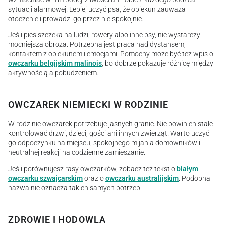
sytuacji alarmowej. Lepiej uczyć psa, że opiekun zauważa
otoczenie i prowadzi go przez nie spokojnie.
Jeśli pies szczeka na ludzi, rowery albo inne psy, nie wystarczy
mocniejsza obroża. Potrzebna jest praca nad dystansem,
kontaktem z opiekunem i emocjami. Pomocny może być też wpis o
owczarku belgijskim malinois
, bo dobrze pokazuje różnicę między
aktywnością a pobudzeniem.
OWCZAREK NIEMIECKI W RODZINIE
W rodzinie owczarek potrzebuje jasnych granic. Nie powinien stale
kontrolować drzwi, dzieci, gości ani innych zwierząt. Warto uczyć
go odpoczynku na miejscu, spokojnego mijania domowników i
neutralnej reakcji na codzienne zamieszanie.
Jeśli porównujesz rasy owczarków, zobacz też tekst o
białym
owczarku szwajcarskim
oraz o
owczarku australijskim
. Podobna
nazwa nie oznacza takich samych potrzeb.
ZDROWIE I HODOWLA