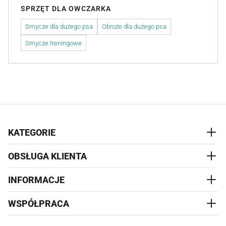
SPRZĘT DLA OWCZARKA
Smycze dla dużego psa
Obroże dla dużego psa
Smycze treningowe
KATEGORIE
OBSŁUGA KLIENTA
AKCESORIA
PRZYSMAKI
INFORMACJE
REALIZACJA I WYSYŁKA
CZŁOWIEK
WYMIANA
WSPÓŁPRACA
WYPRZEDAŻ
KONTAKT
REKLAMACJE
O NAS