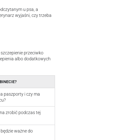
odczytanym u psa, a
rynarz wyjaśni, czy trzeba
e szczepienie przeciwko
czepienia albo dodatkowych
BINECIE?
a paszporty i czy ma
cu?
a zrobić podczas tej
e będzie ważne do