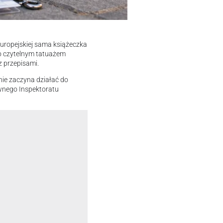
Europejskiej sama książeczka
o czytelnym tatuażem
z przepisami.
enie zaczyna działać do
wnego Inspektoratu