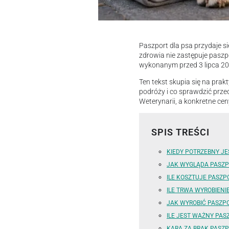
Paszport dla psa przydaje s
zdrowia nie zastępuje pasz
wykonanym przed 3 lipca 201
Ten tekst skupia się na prakt
podróży i co sprawdzić prz
Weterynarii, a konkretne ce
SPIS TREŚCI
KIEDY POTRZEBNY JE
JAK WYGLĄDA PASZP
ILE KOSZTUJE PASZP
ILE TRWA WYROBIENI
JAK WYROBIĆ PASZPO
ILE JEST WAŻNY PAS
KARA ZA BRAK PASZP