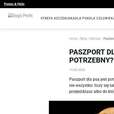
Pomoc & FAQs
STREFA SZCZENIAKA
DLA PSA
DLA CZŁOWIEK
/
/
/
Home
Blog
Zdrowie
Paszport
PASZPORT DLA
POTRZEBNY?
10.06.2026
Paszport dla psa jest p
nie wszystko: liczy się 
przejeżdżasz albo do któ