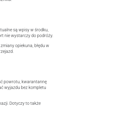
ktualne są wpisy w środku,
rt nie wystarczy do podróży.
 zmiany opiekuna, błędu w
rzejazd.
ść powrotu, kwarantannę
wać wyjazdu bez kompletu
azji. Dotyczy to także