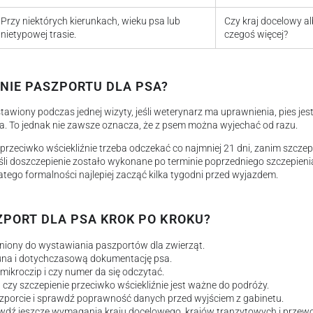
Przy niektórych kierunkach, wieku psa lub
Czy kraj docelowy a
nietypowej trasie.
czegoś więcej?
NIE PASZPORTU DLA PSA?
wiony podczas jednej wizyty, jeśli weterynarz ma uprawnienia, pies je
a. To jednak nie zawsze oznacza, że z psem można wyjechać od razu.
przeciwko wściekliźnie trzeba odczekać co najmniej 21 dni, zanim szcze
li doszczepienie zostało wykonane po terminie poprzedniego szczepieni
tego formalności najlepiej zacząć kilka tygodni przed wyjazdem.
ZPORT DLA PSA KROK PO KROKU?
niony do wystawiania paszportów dla zwierząt.
una i dotychczasową dokumentację psa.
mikroczip i czy numer da się odczytać.
 czy szczepienie przeciwko wściekliźnie jest ważne do podróży.
zporcie i sprawdź poprawność danych przed wyjściem z gabinetu.
dź jeszcze wymagania kraju docelowego, krajów tranzytowych i przewo