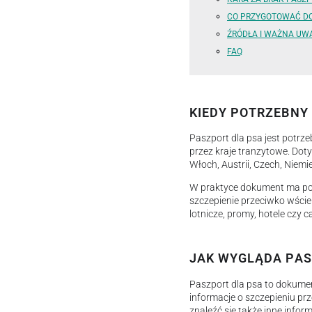
CO PRZYGOTOWAĆ DO
ŹRÓDŁA I WAŻNA UW
FAQ
KIEDY POTRZEBNY
Paszport dla psa jest potrze
przez kraje tranzytowe. Dot
Włoch, Austrii, Czech, Niemi
W praktyce dokument ma potw
szczepienie przeciwko wście
lotnicze, promy, hotele czy
JAK WYGLĄDA PAS
Paszport dla psa to dokumen
informacje o szczepieniu p
znaleźć się także inne infor