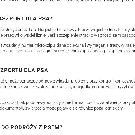
ASZPORT DLA PSA?
służyć przez lata. Nie jest jednorazowy. Kluczowe jest jednak to, czy a
e przeciwko wściekliźnie. Jeśli szczepienie straciło ważność, sam paszpo
wdź daty, numer mikroczipu, dane opiekuna i wymagania trasy. W razie
umentu skontaktuj się z gabinetem, zanim kupisz noclegi i zaplanujesz p
SZPORTU DLA PSA
w może oznaczać odmowę wjazdu, problemy przy kontroli, konieczno
adne konsekwencje zależą od kraju i sytuacji, dlatego nie warto ryzyko
 paszport jak podstawę podróży, a nie formalność do załatwienia przy ok
 dokumentów zwierzęcia może pojawić się również poza lotniskiem.
DO PODRÓŻY Z PSEM?