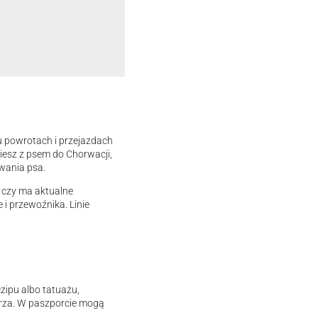
lu powrotach i przejazdach
iesz z psem do Chorwacji,
owania psa.
i czy ma aktualne
i przewoźnika. Linie
zipu albo tatuażu,
arza. W paszporcie mogą