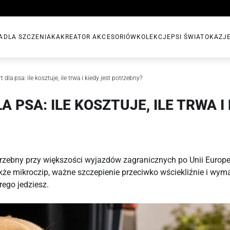
A
DLA SZCZENIAKA
KREATOR AKCESORIÓW
KOLEKCJE
PSI ŚWIAT
OKAZJ
 dla psa: ile kosztuje, ile trwa i kiedy jest potrzebny?
 PSA: ILE KOSZTUJE, ILE TRWA I 
otrzebny przy większości wyjazdów zagranicznych po Unii Europ
także mikroczip, ważne szczepienie przeciwko wściekliźnie i wyma
rego jedziesz.