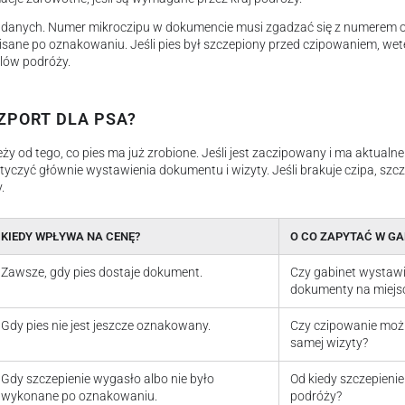
ć danych. Numer mikroczipu w dokumencie musi zgadzać się z numerem 
sane po oznakowaniu. Jeśli pies był szczepiony przed czipowaniem, wete
lów podróży.
ZPORT DLA PSA?
ży od tego, co pies ma już zrobione. Jeśli jest zaczipowany i ma aktualn
otyczyć głównie wystawienia dokumentu i wizyty. Jeśli brakuje czipa, sz
.
KIEDY WPŁYWA NA CENĘ?
O CO ZAPYTAĆ W GA
Zawsze, gdy pies dostaje dokument.
Czy gabinet wystawi
dokumenty na miejs
Gdy pies nie jest jeszcze oznakowany.
Czy czipowanie możn
samej wizyty?
Gdy szczepienie wygasło albo nie było
Od kiedy szczepieni
wykonane po oznakowaniu.
podróży?