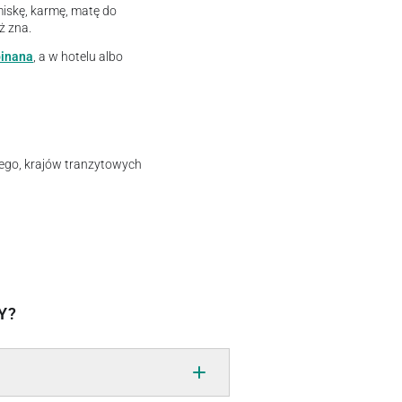
miskę, karmę, matę do
ż zna.
pinana
, a w hotelu albo
ego, krajów tranzytowych
Y?