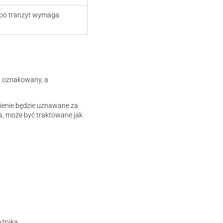
lbo tranzyt wymaga
st oznakowany, a
pienie będzie uznawane za
a, może być traktowane jak
źnika.