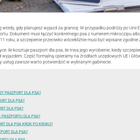
ię wtedy, gdy planujesz wyjazd za granicę. W przypadku podróży po Unii 
portu. Dokument musi łączyć konkretnego psa z numerem mikroczipu alb
1 roku, a szczepienie przeciwko wściekliźnie musi być wpisane zgodnie 
yce: ile kosztuje paszport dla psa, ile trwa jego wyrobienie, kiedy szczepi
ed wyjazdem. Część formalną opieramy na źródłach urzędowych UE i Głó
ny usług zawsze warto potwierdzić w wybranym gabinecie.
ST PASZPORT DLA PSA?
ORT DLA PSA?
ORT DLA PSA?
E PASZPORTU DLA PSA?
RT DLA PSA KROK PO KROKU?
ZPORT DLA PSA?
ORTU DLA PSA