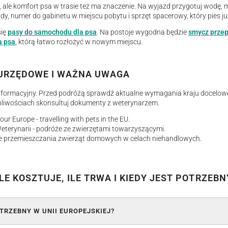
 ale komfort psa w trasie też ma znaczenie. Na wyjazd przygotuj wodę, 
y, numer do gabinetu w miejscu pobytu i sprzęt spacerowy, który pies ju
się
pasy do samochodu dla psa
. Na postoje wygodna będzie
smycz prze
a psa
, którą łatwo rozłożyć w nowym miejscu.
URZĘDOWE I WAŻNA UWAGA
informacyjny. Przed podróżą sprawdź aktualne wymagania kraju docelow
pliwościach skonsultuj dokumenty z weterynarzem.
ur Europe - travelling with pets in the EU.
eterynarii - podróże ze zwierzętami towarzyszącymi.
e przemieszczania zwierząt domowych w celach niehandlowych.
ILE KOSZTUJE, ILE TRWA I KIEDY JEST POTRZEBN
TRZEBNY W UNII EUROPEJSKIEJ?