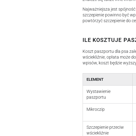
Najważniejsza jest spójnoś
szczepienie powinno być wpi
powtórzyć szczepienie do ce
ILE KOSZTUJE PAS
Koszt paszportu dla psa zale
wściekliźnie, opłata może d
wpisów, koszt będzie wyższy
ELEMENT
Wystawienie
paszportu
Mikroczip
Szczepienie przeciw
wściekliźnie