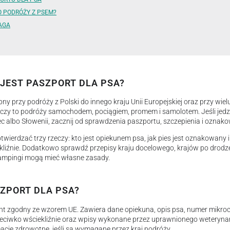
 PODRÓŻY Z PSEM?
AGA
 JEST PASZPORT DLA PSA?
bny przy podróży z Polski do innego kraju Unii Europejskiej oraz przy wie
yczy to podróży samochodem, pociągiem, promem i samolotem. Jeśli jedz
ec albo Słowenii, zacznij od sprawdzenia paszportu, szczepienia i oznak
ierdzać trzy rzeczy: kto jest opiekunem psa, jak pies jest oznakowany 
kliźnie. Dodatkowo sprawdź przepisy kraju docelowego, krajów po drodze 
 campingi mogą mieć własne zasady.
ZPORT DLA PSA?
t zgodny ze wzorem UE. Zawiera dane opiekuna, opis psa, numer mikroc
rzeciwko wściekliźnie oraz wpisy wykonane przez uprawnionego weteryn
macje zdrowotne, jeśli są wymagane przez kraj podróży.