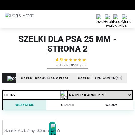
SZELKI DLA PSA 25 MM -
STRONA 2
4.9
★★★★★
w Google z
950+
opinii
SZELKI BEZUCISKOWE
(53)
SZELKI TYPU GUARD
(41)
FILTRY
WSZYSTKIE
GŁADKIE
WZORY
Szerokość taśmy:
25mm