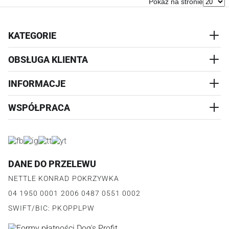
Pokaż na stronie
KATEGORIE
OBSŁUGA KLIENTA
AKCESORIA
PRZYSMAKI
INFORMACJE
REALIZACJA I WYSYŁKA
CZŁOWIEK
WYMIANA
WSPÓŁPRACA
WYPRZEDAŻ
KONTAKT
REKLAMACJE
O NAS
ZWROTY ZAMÓWIEŃ
PROGRAM PARTNERSKI
O PRODUKCIE
PŁATNOŚCI
LOGOWANIE I REJESTRACJA
REGULAMIN
FAQ
DANE DO PRZELEWU
JAK DZIAŁA PROGRAM
POLITYKA PRYWATNOŚCI
NETTLE KONRAD POKRZYWKA
REGULAMIN PROGRAMU
PUNKTY LOJALNOŚCIOWE
04 1950 0001 2006 0487 0551 0002
POLITYKA PRYWATNOŚCI PROGRAMU
SWIFT/BIC: PKOPPLPW