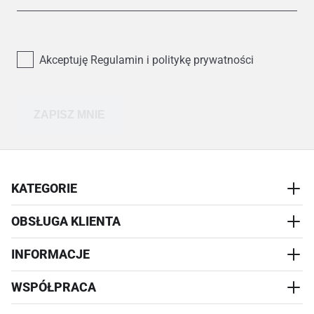
Akceptuję Regulamin i politykę prywatności
ZAPISZ MNIE
KATEGORIE
OBSŁUGA KLIENTA
AKCESORIA
PRZYSMAKI
INFORMACJE
REALIZACJA I WYSYŁKA
CZŁOWIEK
WYMIANA
WSPÓŁPRACA
WYPRZEDAŻ
KONTAKT
REKLAMACJE
O NAS