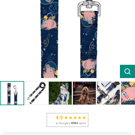
4.9
★★★★★
w Google z
950+
opinii