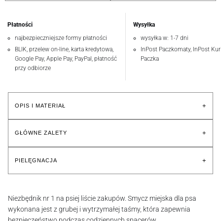
Płatności
Wysyłka
najbezpieczniejsze formy płatności
wysyłka w: 1-7 dni
BLIK, przelew on-line, karta kredytowa,
InPost Paczkomaty, InPost Kuri
Google Pay, Apple Pay, PayPal, płatność
Paczka
przy odbiorze
+
OPIS I MATERIAŁ
+
GŁÓWNE ZALETY
+
PIELĘGNACJA
Niezbędnik nr 1 na psiej liście zakupów. Smycz miejska dla psa
wykonana jest z grubej i wytrzymałej taśmy, która zapewnia
bezpieczeństwo podczas codziennych spacerów.