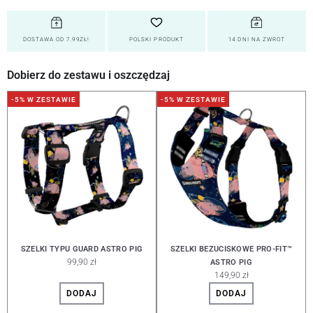
DOSTAWA OD 7.99ZŁ!
POLSKI PRODUKT
14 DNI NA ZWROT
Dobierz do zestawu i oszczędzaj
-5% W ZESTAWIE
-5% W ZESTAWIE
SZELKI TYPU GUARD ASTRO PIG
SZELKI BEZUCISKOWE PRO-FIT™
99,90 zł
ASTRO PIG
149,90 zł
DODAJ
DODAJ